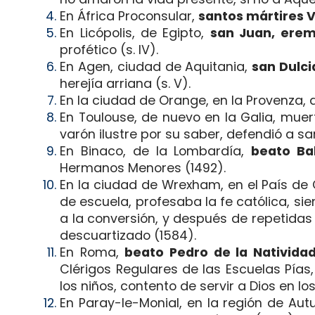
En África Proconsular,
santos mártires V
En Licópolis, de Egipto,
san Juan, erem
profético (s. IV).
En Agen, ciudad de Aquitania,
san Dulci
herejía arriana (s. V).
En la ciudad de Orange, en la Provenza, d
En Toulouse, de nuevo en la Galia, mue
varón ilustre por su saber, defendió a s
En Binaco, de la Lombardía,
beato Bal
Hermanos Menores (1492).
En la ciudad de Wrexham, en el País de
de escuela, profesaba la fe católica, s
a la conversión, y después de repetidas
descuartizado (1584).
En Roma,
beato Pedro de la Nativida
Clérigos Regulares de las Escuelas Pías
los niños, contento de servir a Dios en lo
En Paray-le-Monial, en la región de Aut