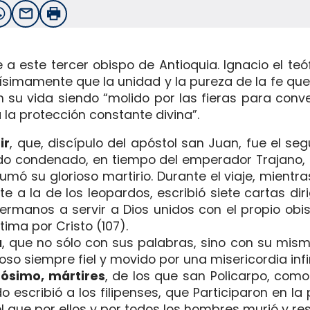
witter
WhatsApp
Email
Imprimir
a este tercer obispo de Antioquia. Ignacio el teó
rísimamente que la unidad y la pureza de la fe qu
n su vida ­siendo “molido por las fieras para conv
 la protección constante divina”.
ir
, que, discípulo del apóstol san Juan, fue el s
do condenado, en tiempo del emperador Trajano, a
mó su glorioso martirio. Durante el viaje, mient
e a la de los leopardos, escribió siete cartas dir
hermanos a servir a Dios unidos con el propio obi
ima por Cristo (107).
a
, que no sólo con sus palabras, sino con su mis
so siempre fiel y movido por una misericordia infinita
Zósimo, mártires
, de los que san Policarpo, co
 escribió a los filipenses, que Participaron en la 
 que por ellos y por todos los hombres murió y res