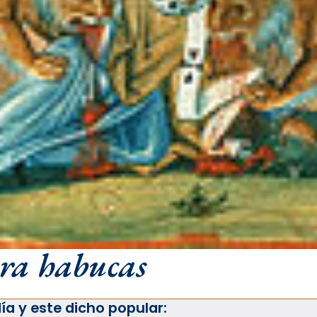
bra habucas
ía y este dicho popular: