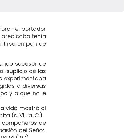
foro -el portador
e predicaba tenía
ertirse en pan de
egundo sucesor de
l suplicio de las
ras experimentaba
igidas a diversas
spo y a que no le
ma vida mostró al
 (s. VIII a. C.).
mo compañeros de
pasión del Señor,
ucitó (107).