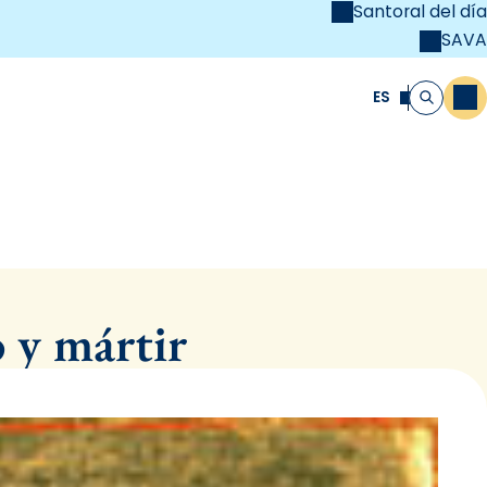
Santoral del día
SAVA
el
unya Cristiana
ES
M
Buscar
 y mártir