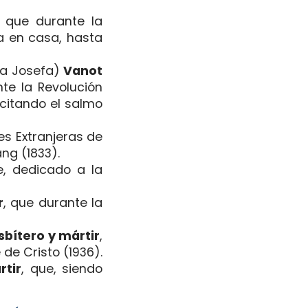
, que durante la
a en casa, hasta
sa Josefa)
Vanot
te la Revolución
ecitando el salmo
es Extranjeras de
ng (1833).
e, dedicado a la
r
, que durante la
bítero y mártir
,
 de Cristo (1936).
rtir
, que, siendo