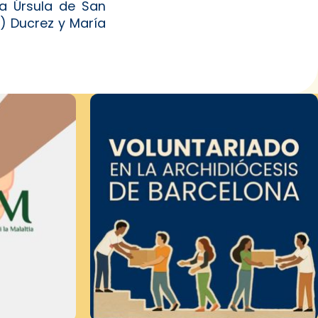
ía Úrsula de San
) Ducrez y María