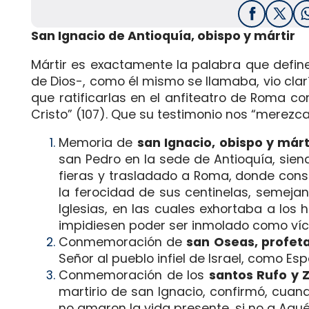
Facebook
X / T
San Ignacio de Antioquía, obispo y mártir
Mártir es exactamente la palabra que define 
de Dios-, como él mismo se llamaba, vio cla
que ratificarlas en el anfiteatro de Roma co
Cris­to” (107). Que su testimonio nos “merezca
Memoria de
san Ignacio, obispo y márt
san Pedro en la sede de Antioquía, sien
fieras y trasladado a Roma, donde consu
la ferocidad de sus centinelas, semejant
Iglesias, en las cuales exhortaba a los 
impidiesen poder ser inmolado como víct
Conmemoración de
san Oseas, profet
Señor al pueblo infiel de Israel, como Espo
Conmemoración de los
santos Rufo y 
martirio de san Ignacio, confirmó, cuando
no amaron la vida presente, si no a Aquél