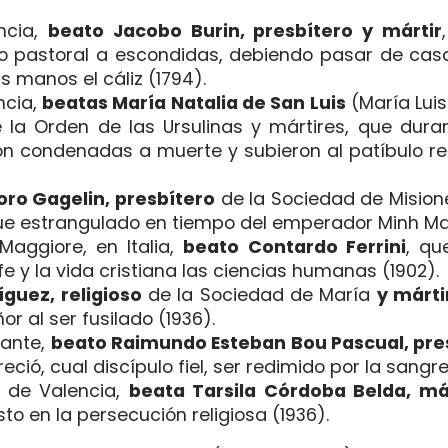
ncia,
beato Jacobo Burin, presbítero y mártir
rio pastoral a escondidas, debiendo pasar de cas
s manos el cáliz (1794).
ncia,
beatas María Natalia de San Luis
(María Lui
la Orden de las Ursulinas y mártires, que duran
eron condenadas a muerte y subieron al patíbulo r
doro Gagelin, presbítero
de la Sociedad de Mision
, fue estrangulado en tiempo del emperador Minh Ma
Maggiore, en Italia,
beato Contardo Ferrini
, qu
e y la vida cristiana las ciencias humanas (1902).
íguez, religioso
de la Sociedad de María
y márti
r al ser fusilado (1936).
cante,
beato Raimundo Esteban Bou Pascual, pres
ció, cual discípulo fiel, ser redimido por la sangre
n de Valencia,
beata Tarsila Córdoba Belda, má
sto en la persecución religiosa (1936).