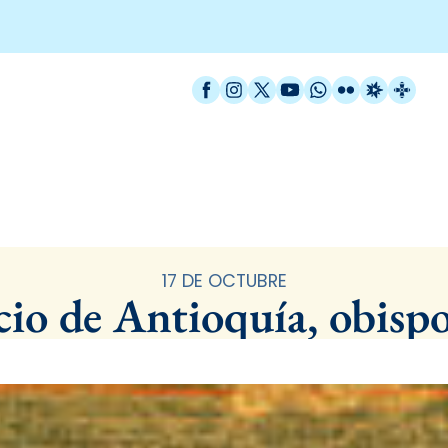
Facebook
Instagram
X / Twitter
YouTube
WhatsApp
Flickr
Radio Est
Catal
Santoral
17 DE OCTUBRE
cio de Antioquía, obispo