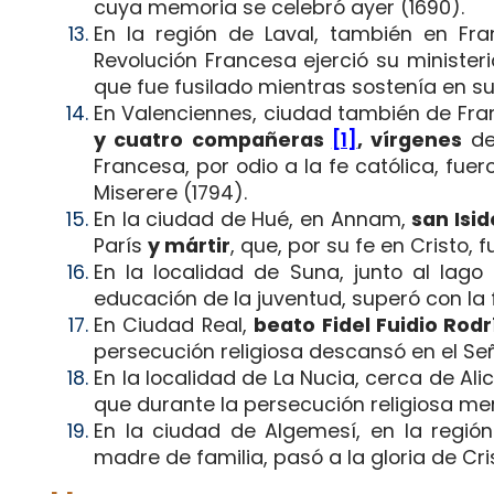
cuya memoria se celebró ayer (1690).
En la región de Laval, también en Fra
Revolución Francesa ejerció su ministe
que fue fusilado mientras sostenía en su
En Valenciennes, ciudad también de Fra
y cuatro compañeras
[1]
, vírgenes
de 
Francesa, por odio a la fe católica, fu
Miserere (1794).
En la ciudad de Hué, en Annam,
san Isi
París
y mártir
, que, por su fe en Cristo
En la localidad de Suna, junto al lago 
educación de la juventud, superó con la f
En Ciudad Real,
beato Fidel Fuidio Rodr
persecución religiosa descansó en el Seño
En la localidad de La Nucia, cerca de Ali
que durante la persecución religiosa mere
En la ciudad de Algemesí, en la regió
madre de familia, pasó a la gloria de Cri