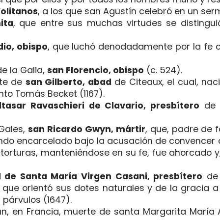
olitanos
, a los que san Agustín celebró en un sermón
ita
, que entre sus muchas virtudes se distinguió
dio, obispo
, que luchó denodadamente por la fe c
e la Galia,
san Florencio, obispo
(c. 524).
rte de
san Gilberto, abad
de Citeaux, el cual, naci
anto Tomás Becket (1167).
tasar Ravaschieri de Clavario, presbítero
de 
 Gales,
san Ricardo Gwyn, mártir
, que, padre de 
iendo encarcelado bajo la acusación de convencer
 torturas, manteniéndose en su fe, fue ahorcado y
d de Santa María Virgen Casani, presbítero
de 
, que orientó sus dotes naturales y de la gracia 
s párvulos (1647).
un, en Francia, muerte de santa Margarita María 