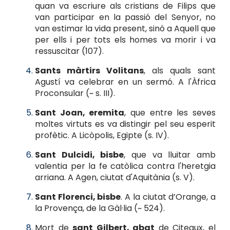
quan va escriure als cristians de Filips que
van participar en la passió del Senyor, no
van estimar la vida present, sinó a Aquell que
per ells i per tots els homes va morir i va
ressuscitar (107).
Sants màrtirs Volitans
, als quals sant
Agustí va celebrar en un sermó. A l'Àfrica
Proconsular (~ s. III).
Sant Joan, eremita
, que entre les seves
moltes virtuts es va distingir pel seu esperit
profètic. A Licòpolis, Egipte (s. IV).
Sant Dulcidi, bisbe
, que va lluitar amb
valentia per la fe catòlica contra l'heretgia
arriana. A Agen, ciutat d'Aquitània (s. V).
Sant Florenci, bisbe
. A la ciutat d’Orange, a
la Provença, de la Gàl·lia (~ 524).
Mort de
sant Gilbert, abat
de Citeaux, el