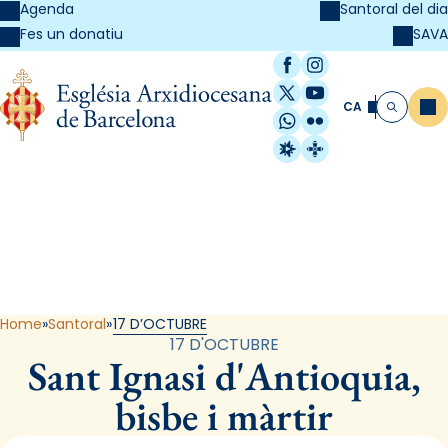
Agenda
Santoral del dia
SAVA
Fes un donatiu
Facebook
Instagram
X / Twitter
YouTube
CA
Me
Cerca
WhatsApp
Flickr
Radio Estel
Catalunya Cristi
Santoral
Home
Santoral
17 D’OCTUBRE
17 D'OCTUBRE
Sant Ignasi d'Antioquia,
bisbe i màrtir