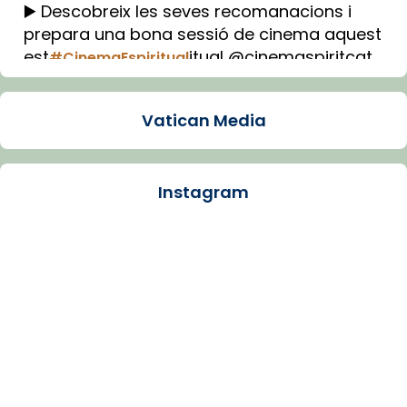
▶️ Descobreix les seves recomanacions i
prepara una bona sessió de cinema aquest
est
itual @cinemaspiritcat
#CinemaEspiritual
Imatge: Generada amb IA (OpenAI)
Video
Vatican Media
View on Facebook
·
Share
Instagram
Arquebisbat de Barcelona
2 weeks ago
La Carmina va patir depressió. Fa gairebé
dos mesos, a l'Estadi Lluís Companys, la
jove va fer arribar el seu testimoni al papa
Lleó XIV.
Recupera l'entrevista comp
Vatican
tican News 👇
News
www.vaticannews.va/es/iglesia/news/2026-