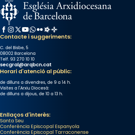
Facebook
Instagram
X / Twitter
YouTube
WhatsApp
Flickr
Radio Estel
Catalunya Cristiana
Contacte i suggeriments:
C. del Bisbe, 5
08002 Barcelona
Telf. 93 270 10 10
secgral@arqbcn.cat
Horari d'atenció al públic:
de dilluns a divendres, de 9 a 14 h.
Visites a l'Arxiu Diocesà:
de dilluns a dijous, de 10 a 13 h.
Enllaços d'interès:
Santa Seu
Conferència Episcopal Espanyola
Conferència Episcopal Tarraconense