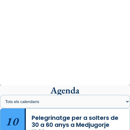
07/carmina-historia-depresion-papa-viaje-
espana-testimoni...
Photo
View on Facebook
·
Share
Arquebisbat de Barcelona
2 weeks ago
«Avui les santes Juliana i Semproniana ens
ajuden a alçar la mirada»
Mons. Sergi Gordo, bisbe de Tortosa, ha
presidit aquest 27 de juliol la missa de Les
Agenda
Santes de Mataró.
🔗
tinyurl.com/cvu5jmbk
📸 J. Merino
10
Pelegrinatge per a solters de
30 a 60 anys a Medjugorje
Photo