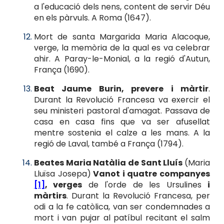
a l'educació dels nens, content de servir Déu
en els pàrvuls. A Roma (1647).
Mort de santa Margarida Maria Alacoque,
verge, la memòria de la qual es va celebrar
ahir. A Paray-le-Monial, a la regió d'Autun,
França (1690).
Beat Jaume Burin, prevere i màrtir
.
Durant la Revolució Francesa va exercir el
seu ministeri pastoral d'amagat. Passava de
casa en casa fins que va ser afusellat
mentre sostenia el calze a les mans. A la
regió de Laval, també a França (1794).
Beates Maria Natàlia de Sant Lluís
(Maria
Lluïsa Josepa)
Vanot i quatre companyes
[1]
, verges
de l'orde de les Ursulines
i
màrtirs
. Durant la Revolució Francesa, per
odi a la fe catòlica, van ser condemnades a
mort i van pujar al patíbul recitant el salm