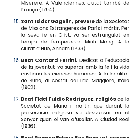
Miserere. A Valenciennes, ciutat també de
França (1794).
Sant Isidor Gagelin, prevere
de la Societat
de Missions Estrangeres de París i màrtir. Per
la seva fe en Crist, va ser estrangulat en
temps de l'emperador Minh Mang. A la
ciutat d’Huè, Annam (1833).
Beat Contard Ferrini
. Dedicat a l'educació
de la joventut, va superar amb la fe i la vida
cristiana les ciències humanes. A la localitat
de Suna, al costat del llac Maggiore, Itàlia
(1902).
Beat Fidel Fuidio Rodríguez, religiós
de la
Societat de Maria i màrtir, que durant la
persecució religiosa va descansar en el
Senyor quan el van afusellar. A Ciudad Real
(1936).
Beat Raimon Esteve Bou Pascual, prevere