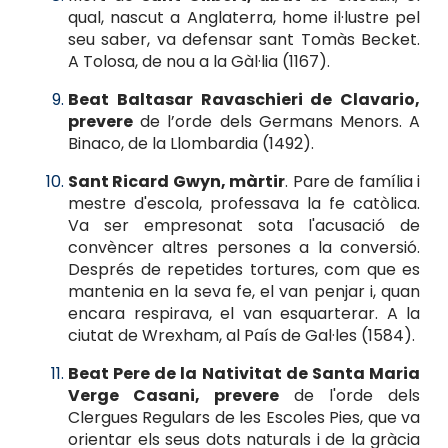
qual, nascut a Anglaterra, home il·lustre pel
seu saber, va defensar sant Tomàs Becket.
A Tolosa, de nou a la Gàl·lia (1167).
Beat Baltasar Ravaschieri de Clavario,
prevere
de l’orde dels Germans Menors. A
Binaco, de la Llombardia (1492).
Sant Ricard Gwyn, màrtir
. Pare de família i
mestre d'escola, professava la fe catòlica.
Va ser empresonat sota l'acusació de
convèncer altres persones a la conversió.
Després de repetides tortures, com que es
mantenia en la seva fe, el van penjar i, quan
encara respirava, el van esquarterar. A la
ciutat de Wrexham, al País de Gal·les (1584).
Beat Pere de la Nativitat de Santa Maria
Verge Casani, prevere
de l'orde dels
Clergues Regulars de les Escoles Pies, que va
orientar els seus dots naturals i de la gràcia