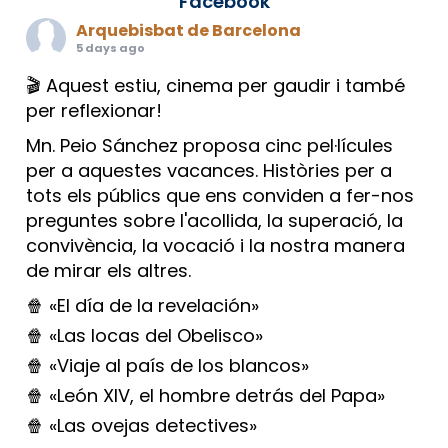
Facebook
Arquebisbat de Barcelona
5 days ago
🎬 Aquest estiu, cinema per gaudir i també
per reflexionar!
Mn. Peio Sánchez proposa cinc pel·lícules
per a aquestes vacances. Històries per a
tots els públics que ens conviden a fer-nos
preguntes sobre l'acollida, la superació, la
convivència, la vocació i la nostra manera
de mirar els altres.
🍿 «El día de la revelación»
🍿 «Las locas del Obelisco»
🍿 «Viaje al país de los blancos»
🍿 «León XIV, el hombre detrás del Papa»
🍿 «Las ovejas detectives»