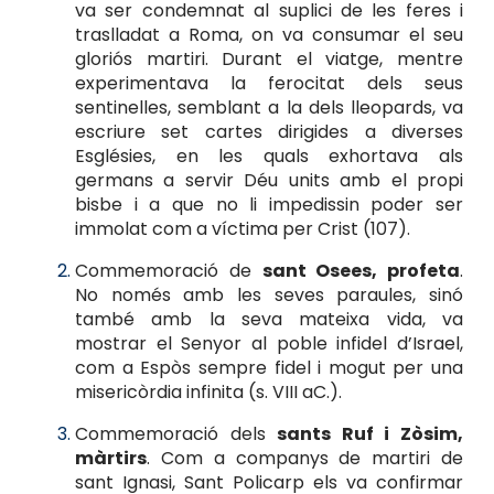
va ser condemnat al suplici de les feres i
traslladat a Roma, on va consumar el seu
gloriós martiri. Durant el viatge, mentre
experimentava la ferocitat dels seus
sentinelles, semblant a la dels lleopards, va
escriure set cartes dirigides a diverses
Esglésies, en les quals exhortava als
germans a servir Déu units amb el propi
bisbe i a que no li impedissin poder ser
immolat com a víctima per Crist (107).
Commemoració de
sant Osees, profeta
.
No només amb les seves paraules, sinó
també amb la seva mateixa vida, va
mostrar el Senyor al poble infidel d’Israel,
com a Espòs sempre fidel i mogut per una
misericòrdia infinita (s. VIII aC.).
Commemoració dels
sants Ruf i Zòsim,
màrtirs
. Com a companys de martiri de
sant Ignasi, Sant Policarp els va confirmar