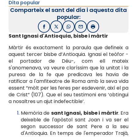
Dita popular
Comparteix el sant del dia i aquesta dita
popular:
Facebook
X / Twitter
WhatsApp
Email
Imprimir
Sant Ignasi d'Antioquia, bisbe i màrtir
Màrtir és exactament la paraula que defineix a
aquest tercer bisbe d’Antioquia. Ignasi el teòfor -
el portador de Déu-, com ell mateix
s'anomenava, va veure claríssim que la unitat i la
puresa de la fe que predicava les havia de
ratificar a l'amfiteatre de Roma amb la seva vida
es­sent “mòlt per les feres per es­devenir, ai­xí el pa
de Cris­t” (107). Que el seu testimoni ens ‘obtingui
a nosaltres un ajut indefectible’.
Memòria de
sant Ignasi, bisbe i màrtir
. Era
deixeble de l'apòstol sant Joan i va ser el
segon successor de sant Pere a la seu
d'Antioquia. En temps de l'emperador Trajà,