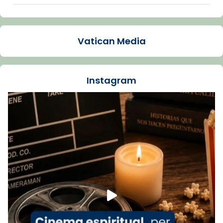
Arquebisbat de Barcelona
1 week ago
Vatican Media
La Carmina va patir depressió. Fa gairebé
dos mesos, a l'Estadi Lluís Companys, la
jove va fer arribar el seu testimoni al papa
Instagram
Lleó XIV.
Recupera l'entrevista comp
Vatican
tican News 👇
News
www.vaticannews.va/es/iglesia/news/2026-
07/carmina-historia-depresion-papa-viaje-
espana-testimoni...
Foto
View on Facebook
·
Share
Arquebisbat de Barcelona