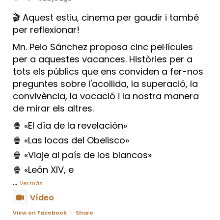
🎬 Aquest estiu, cinema per gaudir i també
per reflexionar!
Mn. Peio Sánchez proposa cinc pel·lícules
per a aquestes vacances. Històries per a
tots els públics que ens conviden a fer-nos
preguntes sobre l'acollida, la superació, la
convivència, la vocació i la nostra manera
de mirar els altres.
🍿 «El día de la revelación»
🍿 «Las locas del Obelisco»
🍿 «Viaje al país de los blancos»
🍿 «León XIV, e
...
Ver más
Vídeo
View on Facebook
·
Share