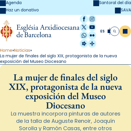
Agenda
Santoral del día
SAVA
Haz un donativo
Facebook
Instagram
X / Twitter
YouTube
ES
Me
Buscar
WhatsApp
Flickr
Radio Estel
Catalunya Cristi
Home
Noticias
La mujer de finales del siglo XIX, protagonista de la nueva
exposición del Museo Diocesano
La mujer de finales del siglo
XIX, protagonista de la nueva
exposición del Museo
Diocesano
La muestra incorpora pinturas de autores
de la talla de Auguste Renoir, Joaquín
Sorolla y Ramón Casas, entre otros