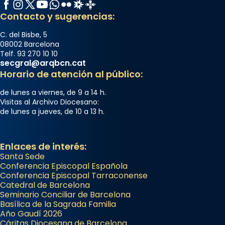
Facebook
Instagram
X / Twitter
YouTube
WhatsApp
Flickr
Radio Estel
Catalunya Cristiana
Contacto y sugerencias:
C. del Bisbe, 5
08002 Barcelona
Telf. 93 270 10 10
secgral@arqbcn.cat
Horario de atención al público:
de lunes a viernes, de 9 a 14 h.
Visitas al Archivo Diocesano:
de lunes a jueves, de 10 a 13 h.
Enlaces de interés:
Santa Sede
Conferencia Episcopal Española
Conferencia Episcopal Tarraconense
Catedral de Barcelona
Seminario Conciliar de Barcelona
Basílica de la Sagrada Familia
Año Gaudí 2026
Cáritas Diocesana de Barcelona