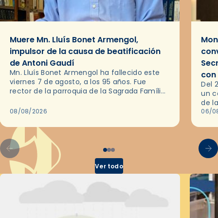
Muere Mn. Lluís Bonet Armengol,
Mons
impulsor de la causa de beatificación
conv
de Antoni Gaudí
Sec
Mn. Lluís Bonet Armengol ha fallecido este
con
viernes 7 de agosto, a los 95 años. Fue
Del 
rector de la parroquia de la Sagrada Família
un c
de Barcelona durante 25 años, entre 1993 y…
de l
08/08/2026
en l
06/0
por 
Ver todo