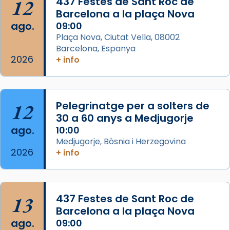
12
437 Festes de Sant Roc de
partir de l’Edat Mitjana sorgeix la tradició
Barcelona a la plaça Nova
que les santes Juliana (“relatiu a Júlia”) i
ago.
09:00
Semproniana (“relatiu a Semprònia =
Plaça Nova, Ciutat Vella, 08002
eterna”) són deixebles seves. I l’any 1667, el
Barcelona, Espanya
2026
frare Joan Gaspar Roig, afirma en una obra
+ info
que les santes són filles de l’antiga Iluro.
Mataró en reivindicarà les relíq
...
Ver más
12
Pelegrinatge per a solters de
Foto
30 a 60 anys a Medjugorje
ago.
10:00
View on Facebook
·
Share
Medjugorje, Bòsnia i Herzegovina
2026
+ info
13
437 Festes de Sant Roc de
Barcelona a la plaça Nova
ago.
09:00