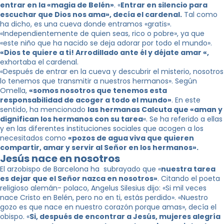
entrar en la «magia de Belén»
. «
Entrar en silencio para
escuchar que Dios nos ama», decía el cardenal.
Tal como
ha dicho, es una cueva donde entramos «gratis».
«Independientemente de quien seas, rico o pobre», ya que
«este niño que ha nacido se deja adorar por todo el mundo».
«Dios te quiere a ti! Arrodillado ante él y déjate amar «,
exhortaba el cardenal.
«Después de entrar en la cueva y descubrir el misterio, nosotros
lo tenemos que transmitir a nuestros hermanos». Según
Omella,
«somos nosotros que tenemos esta
responsabilidad de acoger a todo el mundo»
. En este
sentido, ha mencionado
las hermanas Calcuta que «aman y
dignifican los hermanos con su tarea
«. Se ha referido a ellas
y en las diferentes instituciones sociales que acogen a los
necesitados como
«pozos de agua viva que quieren
compartir, amar y servir al Señor en los hermanos».
Jesús nace en nosotros
El arzobispo de Barcelona ha subrayado que «
nuestra tarea
es dejar que el Señor nazca en nosotros»
. Citando el poeta
religioso alemán- polaco, Angelus Silesius dijo: «Si mil veces
nace Cristo en Belén, pero no en ti, estás perdido». «Nuestro
gozo es que nace en nuestro corazón porque amas», decía el
obispo. «
Si, después de encontrar a Jesús, mujeres alegría