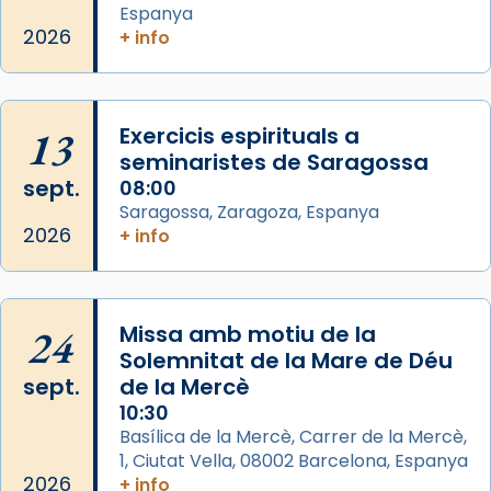
comitè organitzador de la visita apostòlica
Espanya
del Sant Pare Lleó XIV a Barcelona, i als
2026
+ info
col·laboradors, a la Catedral de Barcelona.
L’arquebisbe de Barcelona, el cardenal Joan
Josep Omella, ha presidit la missa i l’ha
13
Exercicis espirituals a
concelebrat el bisbe auxiliar de Barcelona,
seminaristes de Saragossa
Mons. David Abadías.
sept.
08:00
Saragossa, Zaragoza, Espanya
📸 Dr. G. Simón
2026
+ info
Foto
View on Facebook
·
Share
24
Missa amb motiu de la
Arquebisbat de Barcelona
Solemnitat de la Mare de Déu
2 weeks ago
sept.
de la Mercè
Memòria de les santes Juliana i
10:30
Semproniana, verges i màrtirs.
Basílica de la Mercè, Carrer de la Mercè,
1, Ciutat Vella, 08002 Barcelona, Espanya
Acompanyant la història de sant Cugat, a
2026
+ info