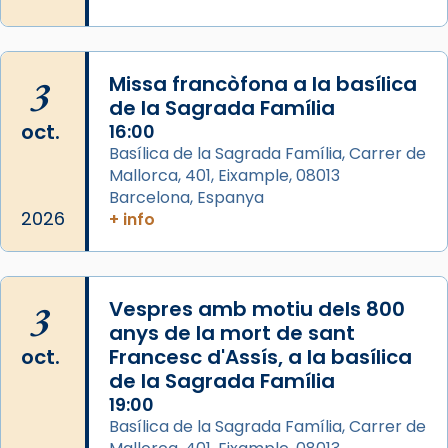
partir de l’Edat Mitjana sorgeix la tradició
que les santes Juliana (“relatiu a Júlia”) i
Semproniana (“relatiu a Semprònia =
3
Missa francòfona a la basílica
eterna”) són deixebles seves. I l’any 1667, el
de la Sagrada Família
frare Joan Gaspar Roig, afirma en una obra
oct.
16:00
que les santes són filles de l’antiga Iluro.
Basílica de la Sagrada Família, Carrer de
Mataró en reivindicarà les relíq
Mallorca, 401, Eixample, 08013
...
Ver más
Barcelona, Espanya
Foto
2026
+ info
View on Facebook
·
Share
3
Vespres amb motiu dels 800
anys de la mort de sant
oct.
Francesc d'Assís, a la basílica
de la Sagrada Família
19:00
Basílica de la Sagrada Família, Carrer de