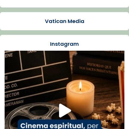
Arquebisbat de Barcelona
1 week ago
Vatican Media
La Carmina va patir depressió. Fa gairebé
dos mesos, a l'Estadi Lluís Companys, la
jove va fer arribar el seu testimoni al papa
Instagram
Lleó XIV.
Recupera l'entrevista comp
Vatican
tican News 👇
News
www.vaticannews.va/es/iglesia/news/2026-
07/carmina-historia-depresion-papa-viaje-
espana-testimoni...
Foto
View on Facebook
·
Share
Arquebisbat de Barcelona
2 weeks ago