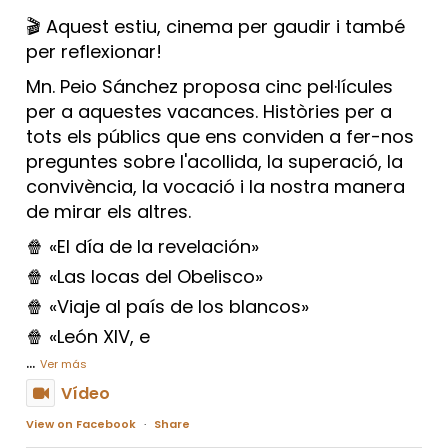
🎬 Aquest estiu, cinema per gaudir i també
per reflexionar!
Mn. Peio Sánchez proposa cinc pel·lícules
per a aquestes vacances. Històries per a
tots els públics que ens conviden a fer-nos
preguntes sobre l'acollida, la superació, la
convivència, la vocació i la nostra manera
de mirar els altres.
🍿 «El día de la revelación»
🍿 «Las locas del Obelisco»
🍿 «Viaje al país de los blancos»
🍿 «León XIV, e
...
Ver más
Vídeo
View on Facebook
·
Share