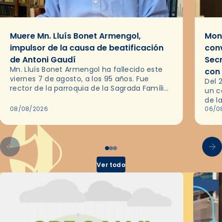
Muere Mn. Lluís Bonet Armengol,
Mons
impulsor de la causa de beatificación
conv
de Antoni Gaudí
Sec
Mn. Lluís Bonet Armengol ha fallecido este
con
viernes 7 de agosto, a los 95 años. Fue
Del 
rector de la parroquia de la Sagrada Família
un c
de Barcelona durante 25 años, entre 1993 y…
de l
08/08/2026
en l
06/0
por 
Ver todo