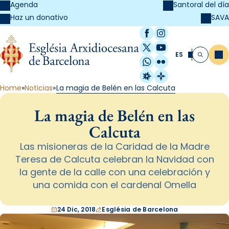
Agenda
Santoral del día
SAVA
Haz un donativo
Facebook
Instagram
X / Twitter
YouTube
ES
Me
Buscar
WhatsApp
Flickr
Radio Estel
Catalunya Cristi
Home
Noticias
La magia de Belén en las Calcuta
La magia de Belén en las
Calcuta
Las misioneras de la Caridad de la Madre
Teresa de Calcuta celebran la Navidad con
la gente de la calle con una celebración y
una comida con el cardenal Omella
24 Dic, 2018
Església de Barcelona