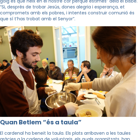
goig es que neix en el nostre cor perquè estimes” deia el bisbe.
“Si, després de trobar Jesús, dones alegria i esperança, et
compromets amb els pobres, i intentes construir comunió és
que sí t’has trobat amb el Senyor”.
Quan Betlem “és a taula”
El cardenal ha beneït la taula. Els plats arribaven a les taules
gràcies a la cadena de voluntaris, els quals organitzats, han