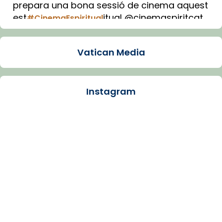
prepara una bona sessió de cinema aquest
est
itual @cinemaspiritcat
#CinemaEspiritual
Imatge: Generada amb IA (OpenAI)
Video
Vatican Media
View on Facebook
·
Share
Instagram
Arquebisbat de Barcelona
1 week ago
La Carmina va patir depressió. Fa gairebé
dos mesos, a l'Estadi Lluís Companys, la
jove va fer arribar el seu testimoni al papa
Lleó XIV.
Recupera l'entrevista comp
Vatican
tican News 👇
News
www.vaticannews.va/es/iglesia/news/2026-
07/carmina-historia-depresion-papa-viaje-