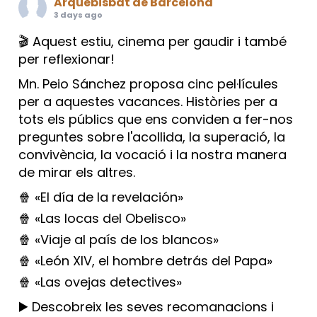
Arquebisbat de Barcelona
3 days ago
🎬 Aquest estiu, cinema per gaudir i també
per reflexionar!
Mn. Peio Sánchez proposa cinc pel·lícules
per a aquestes vacances. Històries per a
tots els públics que ens conviden a fer-nos
preguntes sobre l'acollida, la superació, la
convivència, la vocació i la nostra manera
de mirar els altres.
🍿 «El día de la revelación»
🍿 «Las locas del Obelisco»
🍿 «Viaje al país de los blancos»
🍿 «León XIV, el hombre detrás del Papa»
🍿 «Las ovejas detectives»
▶️ Descobreix les seves recomanacions i