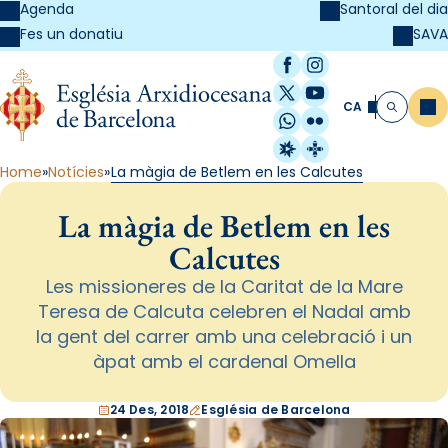
Agenda
Santoral del dia
SAVA
Fes un donatiu
Facebook
Instagram
X / Twitter
YouTube
CA
Me
Cerca
WhatsApp
Flickr
Radio Estel
Catalunya Cristi
Home
Notícies
La màgia de Betlem en les Calcutes
La màgia de Betlem en les
Calcutes
Les missioneres de la Caritat de la Mare
Teresa de Calcuta celebren el Nadal amb
la gent del carrer amb una celebració i un
àpat amb el cardenal Omella
24 Des, 2018
Església de Barcelona