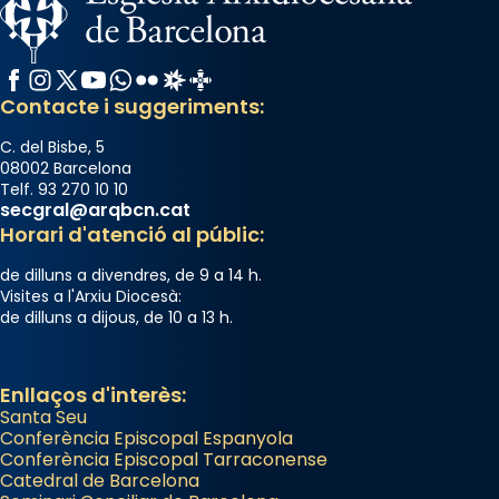
Facebook
Instagram
X / Twitter
YouTube
WhatsApp
Flickr
Radio Estel
Catalunya Cristiana
Contacte i suggeriments:
C. del Bisbe, 5
08002 Barcelona
Telf. 93 270 10 10
secgral@arqbcn.cat
Horari d'atenció al públic:
de dilluns a divendres, de 9 a 14 h.
Visites a l'Arxiu Diocesà:
de dilluns a dijous, de 10 a 13 h.
Enllaços d'interès:
Santa Seu
Conferència Episcopal Espanyola
Conferència Episcopal Tarraconense
Catedral de Barcelona