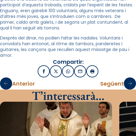
participat d’aquesta trobada, cridats per l’esperit de les festes.
Enguany, eren gairebé 100 voluntaris, alguns més veterans i
d’altres més joves, que s’introduien com a cambrers. De
primer, caldo amb galets, i de segons un plat contundent, al
qual li han seguit els torrons.
Després del dinar, no podien faltar les nadales. Voluntaris i
convidats han entonat, al ritme de tambors, panderetes i
guitarres, les cançons que recullen aquest missatge de pau i
amor.
Compartir:
Facebook
X / Twitter
WhatsApp
Email
Imprimir
Anterior
Següent
T’interessarà…