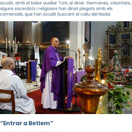
acudit, amb el bisbe auxiliar Toni, al dinar. Germanes, voluntaris,
alguns sacerdots i religiosos han dinat plegats amb els
comensals, que han acudit buscant el caliu del Nadal.
“Entrar a Betlem”