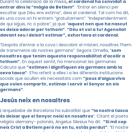
Durant la celebració de la missa
, el cardenal ha convidat a
entrar dins la “màgia de Betlem”
. “Entrar en silenci per
escoltar que Déu ens estima”, deia el cardenal. Tal com ha dit,
és una cova on hi entrem “gratuïtament”. “Independentment
de qui siguis, ric o pobre”, ja que “
aquest nen que ha nascut
es deixa adorar per tothom”. “
Déu et vol a tu! Agenollat
davant seu i deixa’t estimar”, exhortava el cardenal.
“Després d’entrar a la cova i descobrir el misteri, nosaltres l’hem
de transmetre als nostres germans”. Segons Omella, “
som
nosaltres que tenim aquesta responsabilitat d’acollir a
tothom”.
En aquest sentit, ha mencionat les germanes
Calcuta que
“estimen i dignifiquen els germans amb la
seva tasca”
. S’ha referit a elles i a les diferents institucions
socials que acullen els necessitats com
“pous d’aigua viva
que volen compartir, estimar i servir el Senyor en els
germans”
.
Jesús neix en nosaltres
L’arquebisbe de Barcelona ha subratllat que
“la nostra tasca
és deixar que el Senyor neixi en nosaltres
”. Citant el poeta
religiós alemany- polonès, Angelus Silesius ha dit:
“Si mil cop
neix Crist a Betlem però no en tu, estàs perdut”
.
“El nostre