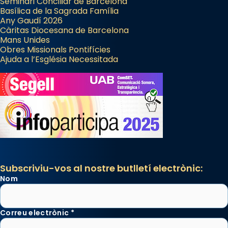
Seminari Conciliar de Barcelona
Basílica de la Sagrada Família
Any Gaudí 2026
Càritas Diocesana de Barcelona
Mans Unides
Obres Missionals Pontifícies
Ajuda a l’Església Necessitada
Subscriviu-vos al nostre butlletí electrònic:
Nom
Correu electrònic
*