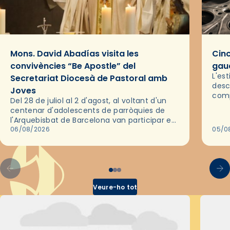
Mons. David Abadías visita les
Cinc
convivències “Be Apostle” del
gaud
L'es
Secretariat Diocesà de Pastoral amb
desc
Joves
comp
Del 28 de juliol al 2 d'agost, al voltant d'un
deix
centenar d'adolescents de parròquies de
trav
l'Arquebisbat de Barcelona van participar en
les convivències Be Apostle, organitzades
06/08/2026
05/0
pel Secretariat Diocesà de Pastoral amb…
Veure-ho tot