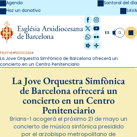
Agenda
Santoral del día
SAVA
Haz un donativo
Facebook
Instagram
X / Twitter
YouTube
ES
Me
Buscar
WhatsApp
Flickr
Radio Estel
Catalunya Cristi
Home
Noticias
La Jove Orquestra Simfònica de Barcelona ofrecerá un
concierto en un Centro Penitenciario
La Jove Orquestra Simfònica
de Barcelona ofrecerá un
concierto en un Centro
Penitenciario
Brians-1 acogerá el próximo 21 de mayo un
concierto de música sinfónica presidido
por el arzobispo metropolitano de