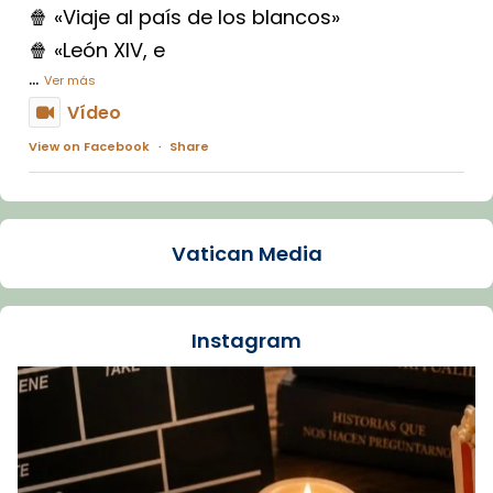
🍿 «Viaje al país de los blancos»
🍿 «León XIV, e
...
Ver más
Vídeo
View on Facebook
·
Share
Arquebisbat de Barcelona
1 week ago
Vatican Media
La Carmina va patir depressió. Fa gairebé
dos mesos, a l'Estadi Lluís Companys, la
jove va fer arribar el seu testimoni al papa
Instagram
Lleó XIV.
Recupera l'entrevista comp
Vatican
tican News 👇
News
www.vaticannews.va/es/iglesia/news/2026-
07/carmina-historia-depresion-papa-viaje-