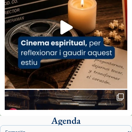
espana-testimoni...
Foto
View on Facebook
·
Share
Arquebisbat de Barcelona
2 weeks ago
«Avui les santes Juliana i Semproniana ens
ajuden a alçar la mirada»
Mons. Sergi Gordo, bisbe de Tortosa, ha
presidit aquest 27 de juliol la missa de Les
Santes de Mataró.
🔗
tinyurl.com/cvu5jmbk
📸 J. Merino
Agenda
Foto
View on Facebook
·
Share