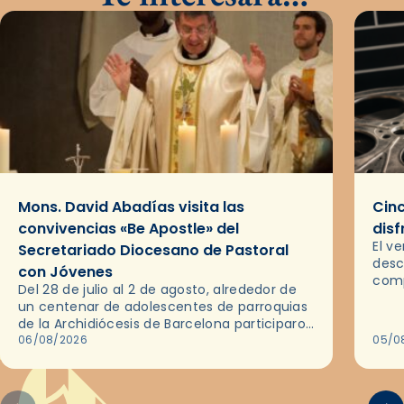
Mons. David Abadías visita las
Cinc
convivencias «Be Apostle» del
disf
El v
Secretariado Diocesano de Pastoral
desc
con Jóvenes
comp
Del 28 de julio al 2 de agosto, alrededor de
ocas
un centenar de adolescentes de parroquias
histo
de la Archidiócesis de Barcelona participaron
sobr
en las convivencias Be Apostle, organizadas
06/08/2026
05/0
por el Secretariado Diocesano…