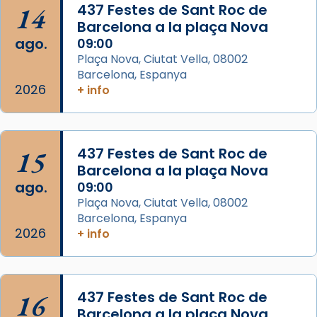
14
437 Festes de Sant Roc de
Arquebisbat de Barcelona
Barcelona a la plaça Nova
2 weeks ago
ago.
09:00
Memòria de les santes Juliana i
Plaça Nova, Ciutat Vella, 08002
Semproniana, verges i màrtirs.
Barcelona, Espanya
2026
+ info
Acompanyant la història de sant Cugat, a
partir de l’Edat Mitjana sorgeix la tradició
que les santes Juliana (“relatiu a Júlia”) i
15
Semproniana (“relatiu a Semprònia =
437 Festes de Sant Roc de
Barcelona a la plaça Nova
eterna”) són deixebles seves. I l’any 1667, el
ago.
09:00
frare Joan Gaspar Roig, afirma en una obra
Plaça Nova, Ciutat Vella, 08002
que les santes són filles de l’antiga Iluro.
Barcelona, Espanya
Mataró en reivindicarà les relíq
2026
+ info
...
Ver más
Foto
View on Facebook
·
Share
16
437 Festes de Sant Roc de
Barcelona a la plaça Nova