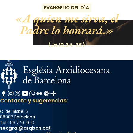
EVANGELIO DEL DÍA
A quien me sirva, el
Padre lo honrará.
(Jn 12,24-26)
Facebook
Instagram
X / Twitter
YouTube
WhatsApp
Flickr
Radio Estel
Catalunya Cristiana
Contacto y sugerencias:
C. del Bisbe, 5
08002 Barcelona
Telf. 93 270 10 10
secgral@arqbcn.cat