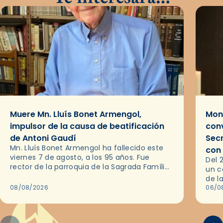
Muere Mn. Lluís Bonet Armengol,
Mons
impulsor de la causa de beatificación
conv
de Antoni Gaudí
Sec
Mn. Lluís Bonet Armengol ha fallecido este
con
viernes 7 de agosto, a los 95 años. Fue
Del 
rector de la parroquia de la Sagrada Família
un c
de Barcelona durante 25 años, entre 1993 y…
de l
08/08/2026
en l
06/0
por 