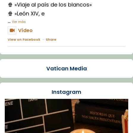
🍿 «Viaje al país de los blancos»
🍿 «León XIV, e
...
Ver más
Vídeo
View on Facebook
·
Share
Arquebisbat de Barcelona
2 weeks ago
Vatican Media
La Carmina va patir depressió. Fa gairebé
dos mesos, a l'Estadi Lluís Companys, la
jove va fer arribar el seu testimoni al papa
Instagram
Lleó XIV.
Recupera l'entrevista comp
Vatican
tican News 👇
News
www.vaticannews.va/es/iglesia/news/2026-
07/carmina-historia-depresion-papa-viaje-