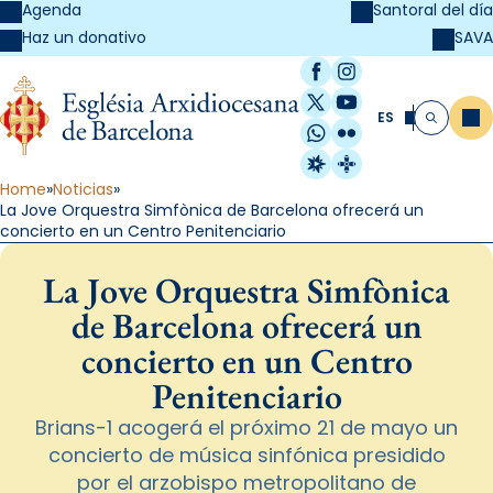
Agenda
Santoral del día
SAVA
Haz un donativo
Facebook
Instagram
X / Twitter
YouTube
ES
Me
Buscar
WhatsApp
Flickr
Radio Estel
Catalunya Cristi
Home
Noticias
La Jove Orquestra Simfònica de Barcelona ofrecerá un
concierto en un Centro Penitenciario
La Jove Orquestra Simfònica
de Barcelona ofrecerá un
concierto en un Centro
Penitenciario
Brians-1 acogerá el próximo 21 de mayo un
concierto de música sinfónica presidido
por el arzobispo metropolitano de