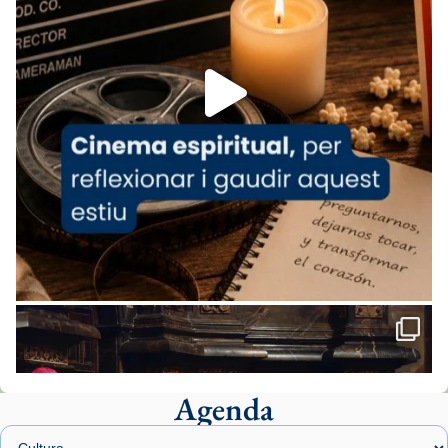
espana-testimoni...
Foto
View on Facebook
·
Share
Arquebisbat de Barcelona
2 weeks ago
«Avui les santes Juliana i Semproniana ens
ajuden a alçar la mirada»
Mons. Sergi Gordo, bisbe de Tortosa, ha
presidit aquest 27 de juliol la missa de Les
Santes de Mataró.
🔗
tinyurl.com/cvu5jmbk
📸 J. Merino
Agenda
Foto
View on Facebook
·
Share