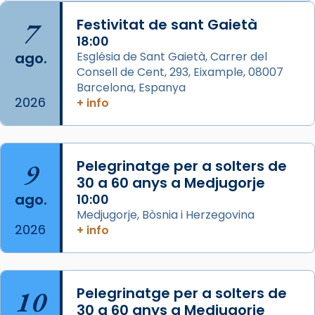
Arquebisbat de Barcelona
is at Catedral
7
Festivitat de sant Gaietà
de Barcelona.
2 weeks ago
18:00
ago.
Església de Sant Gaietà, Carrer del
Aquest dilluns, 27 de juliol, ha tingut lloc la
Consell de Cent, 293, Eixample, 08007
missa d’acció de gràcies en agraïment al
Barcelona, Espanya
comitè organitzador de la visita apostòlica
2026
+ info
del Sant Pare Lleó XIV a Barcelona, i als
col·laboradors, a la Catedral de Barcelona.
L’arquebisbe de Barcelona, el cardenal Joan
9
Pelegrinatge per a solters de
Josep Omella, ha presidit la missa i l’ha
30 a 60 anys a Medjugorje
concelebrat el bisbe auxiliar de Barcelona,
ago.
10:00
Mons. David Abadías.
Medjugorje, Bòsnia i Herzegovina
2026
+ info
📸 Dr. G. Simón
Foto
View on Facebook
·
Share
10
Pelegrinatge per a solters de
30 a 60 anys a Medjugorje