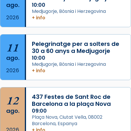
Arquebisbat de Barcelona
ago.
10:00
2 weeks ago
Medjugorje, Bòsnia i Herzegovina
2026
Memòria de les santes Juliana i
+ info
Semproniana, verges i màrtirs.
Acompanyant la història de sant Cugat, a
partir de l’Edat Mitjana sorgeix la tradició
11
Pelegrinatge per a solters de
que les santes Juliana (“relatiu a Júlia”) i
30 a 60 anys a Medjugorje
Semproniana (“relatiu a Semprònia =
ago.
10:00
eterna”) són deixebles seves. I l’any 1667, el
Medjugorje, Bòsnia i Herzegovina
2026
+ info
frare Joan Gaspar Roig, afirma en una obra
que les santes són filles de l’antiga Iluro.
Mataró en reivindicarà les relíq
...
Ver más
12
437 Festes de Sant Roc de
Foto
Barcelona a la plaça Nova
ago.
09:00
View on Facebook
·
Share
Plaça Nova, Ciutat Vella, 08002
Barcelona, Espanya
2026
+ info