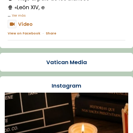
🍿 «León XIV, e
...
Ver más
Vídeo
View on Facebook
·
Share
Arquebisbat de Barcelona
1 week ago
Vatican Media
La Carmina va patir depressió. Fa gairebé
dos mesos, a l'Estadi Lluís Companys, la
jove va fer arribar el seu testimoni al papa
Instagram
Lleó XIV.
Recupera l'entrevista comp
Vatican
tican News 👇
News
www.vaticannews.va/es/iglesia/news/2026-
07/carmina-historia-depresion-papa-viaje-
espana-testimoni...