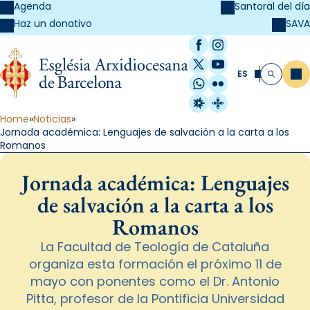
Agenda
Santoral del día
SAVA
Haz un donativo
Facebook
Instagram
X / Twitter
YouTube
ES
Me
Buscar
WhatsApp
Flickr
Radio Estel
Catalunya Cristi
Home
Noticias
Jornada académica: Lenguajes de salvación a la carta a los
Romanos
Jornada académica: Lenguajes
de salvación a la carta a los
Romanos
La Facultad de Teología de Cataluña
organiza esta formación el próximo 11 de
mayo con ponentes como el Dr. Antonio
Pitta, profesor de la Pontificia Universidad