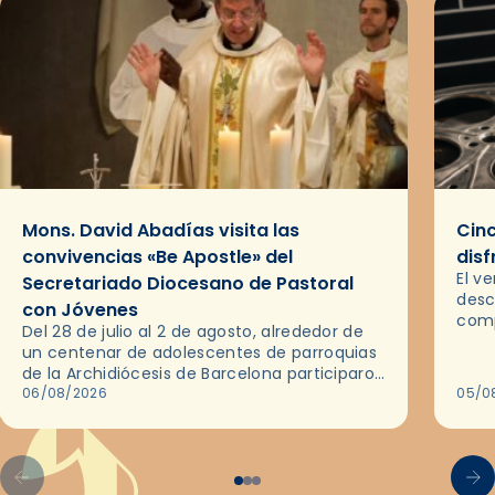
Mons. David Abadías visita las
Cinc
convivencias «Be Apostle» del
disf
El v
Secretariado Diocesano de Pastoral
desc
con Jóvenes
comp
Del 28 de julio al 2 de agosto, alrededor de
ocas
un centenar de adolescentes de parroquias
histo
de la Archidiócesis de Barcelona participaron
sobr
en las convivencias Be Apostle, organizadas
06/08/2026
05/0
por el Secretariado Diocesano…