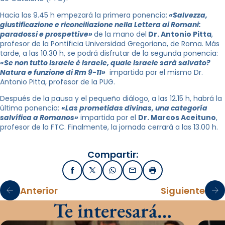
Hacia las 9.45 h empezará la primera ponencia:
«Salvezza,
giustificazione e riconciliazione nella Lettera ai Romani:
paradossi e prospettive»
de la mano del
Dr. Antonio Pitta
,
profesor de la Pontificia Universidad Gregoriana, de Roma. Más
tarde, a las 10.30 h, se podrá disfrutar de la segunda ponencia:
«Se non tutto Israele è Israele, quale Israele sarà salvato?
Natura e funzione di Rm 9-11»
impartida por el mismo Dr.
Antonio Pitta, profesor de la PUG.
Después de la pausa y el pequeño diálogo, a las 12.15 h, habrá la
última ponencia:
«Las prometidas divinas, una categoría
salvífica a Romanos»
impartida por el
Dr. Marcos Aceituno
,
profesor de la FTC. Finalmente, la jornada cerrará a las 13.00 h.
Compartir:
Facebook
X / Twitter
WhatsApp
Email
Imprimir
Anterior
Siguiente
Te interesará…