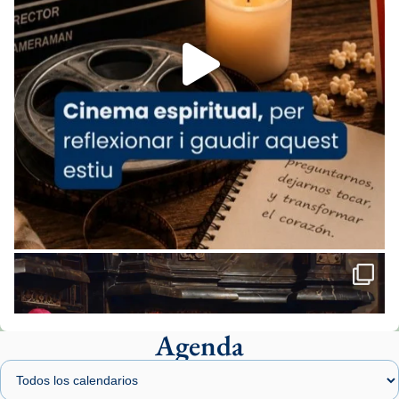
Foto
View on Facebook
·
Share
Arquebisbat de Barcelona
1 week ago
«Avui les santes Juliana i Semproniana ens
ajuden a alçar la mirada»
Mons. Sergi Gordo, bisbe de Tortosa, ha
presidit aquest 27 de juliol la missa de Les
Santes de Mataró.
🔗
tinyurl.com/cvu5jmbk
📸 J. Merino
Agenda
Foto
View on Facebook
·
Share