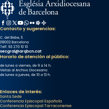
Facebook
Instagram
X / Twitter
YouTube
WhatsApp
Flickr
Radio Estel
Catalunya Cristiana
Contacto y sugerencias:
C. del Bisbe, 5
08002 Barcelona
Telf. 93 270 10 10
secgral@arqbcn.cat
Horario de atención al público:
de lunes a viernes, de 9 a 14 h.
Visitas al Archivo Diocesano:
de lunes a jueves, de 10 a 13 h.
Enlaces de interés:
Santa Sede
Conferencia Episcopal Española
Conferencia Episcopal Tarraconense