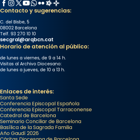
Facebook
Instagram
X / Twitter
YouTube
WhatsApp
Flickr
Radio Estel
Catalunya Cristiana
Contacto y sugerencias:
C. del Bisbe, 5
08002 Barcelona
Telf. 93 270 10 10
secgral@arqbcn.cat
Horario de atención al público:
de lunes a viernes, de 9 a 14 h.
Visitas al Archivo Diocesano:
de lunes a jueves, de 10 a 13 h.
Enlaces de interés:
Santa Sede
Conferencia Episcopal Española
Conferencia Episcopal Tarraconense
Catedral de Barcelona
Seminario Conciliar de Barcelona
Basílica de la Sagrada Familia
Año Gaudí 2026
Cáritas Diocesana de Barcelona