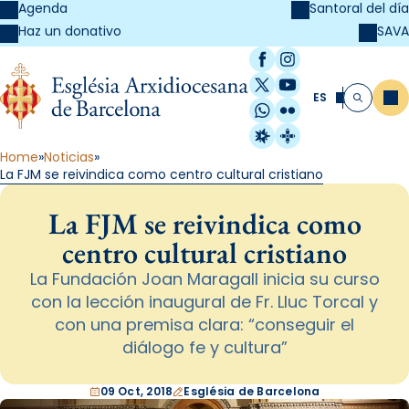
Agenda
Santoral del día
SAVA
Haz un donativo
Facebook
Instagram
X / Twitter
YouTube
ES
Me
Buscar
WhatsApp
Flickr
Radio Estel
Catalunya Cristi
Home
Noticias
La FJM se reivindica como centro cultural cristiano
La FJM se reivindica como
centro cultural cristiano
La Fundación Joan Maragall inicia su curso
con la lección inaugural de Fr. Lluc Torcal y
con una premisa clara: “conseguir el
diálogo fe y cultura”
09 Oct, 2018
Església de Barcelona