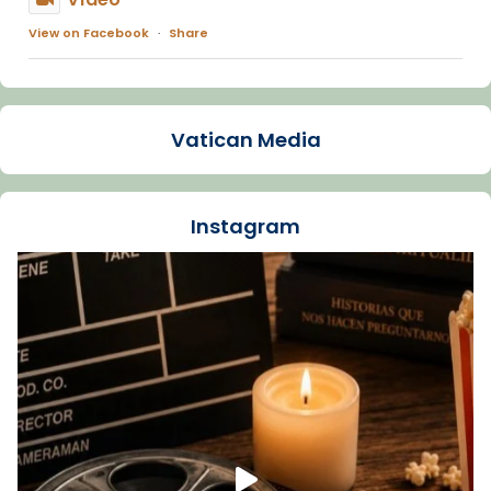
View on Facebook
·
Share
Arquebisbat de Barcelona
2 weeks ago
Vatican Media
La Carmina va patir depressió. Fa gairebé
dos mesos, a l'Estadi Lluís Companys, la
jove va fer arribar el seu testimoni al papa
Instagram
Lleó XIV.
Recupera l'entrevista comp
Vatican
tican News 👇
News
www.vaticannews.va/es/iglesia/news/2026-
07/carmina-historia-depresion-papa-viaje-
espana-testimoni...
Foto
View on Facebook
·
Share