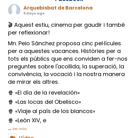
Arquebisbat de Barcelona
5 days ago
🎬 Aquest estiu, cinema per gaudir i també
per reflexionar!
Mn. Peio Sánchez proposa cinc pel·lícules
per a aquestes vacances. Històries per a
tots els públics que ens conviden a fer-nos
preguntes sobre l'acollida, la superació, la
convivència, la vocació i la nostra manera
de mirar els altres.
🍿 «El día de la revelación»
🍿 «Las locas del Obelisco»
🍿 «Viaje al país de los blancos»
🍿 «León XIV, e
...
Ver más
Vídeo