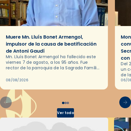
Muere Mn. Lluís Bonet Armengol,
Mons
impulsor de la causa de beatificación
conv
de Antoni Gaudí
Sec
Mn. Lluís Bonet Armengol ha fallecido este
con
viernes 7 de agosto, a los 95 años. Fue
Del 
rector de la parroquia de la Sagrada Família
un c
de Barcelona durante 25 años, entre 1993 y…
de l
08/08/2026
en l
06/0
por 
Ver todo