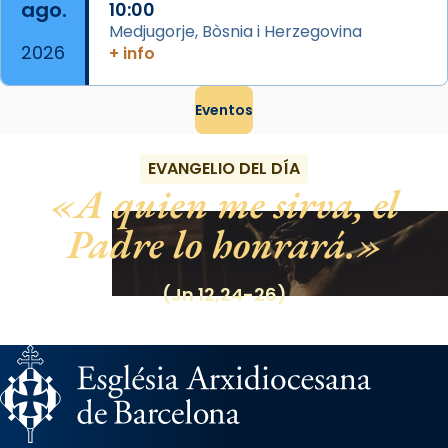
ago.
10:00
Medjugorje, Bòsnia i Herzegovina
2026
+ info
Eventos
EVANGELIO DEL DÍA
A quien me sirva, el
Padre lo honrará.
(Jn 12,24-26)