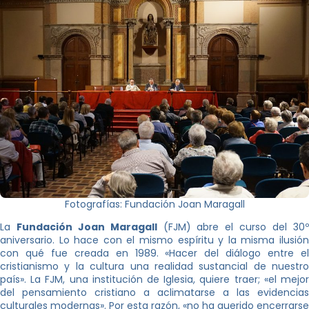
Fotografías: Fundación Joan Maragall
La
Fundación Joan Maragall
(FJM) abre el curso del 30
aniversario. Lo hace con el mismo espíritu y la misma ilusión
con qué fue creada en 1989. «Hacer del diálogo entre el
cristianismo y la cultura una realidad sustancial de nuestro
país». La FJM, una institución de Iglesia, quiere traer; «el mejor
del pensamiento cristiano a aclimatarse a las evidencias
culturales modernas». Por esta razón, «no ha querido encerrarse