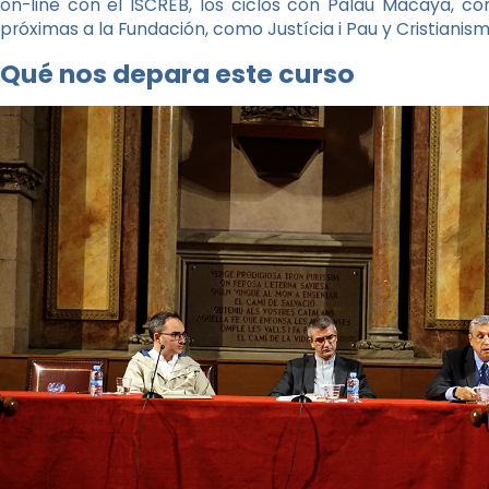
on-line con el ISCREB, los ciclos con Palau Macaya, co
próximas a la Fundación, como Justícia i Pau y Cristianisme
Qué nos depara este curso