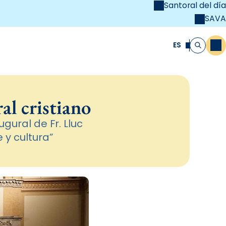
Santoral del día
SAVA
el
unya Cristiana
ES
M
Buscar
al cristiano
gural de Fr. Lluc
 y cultura”