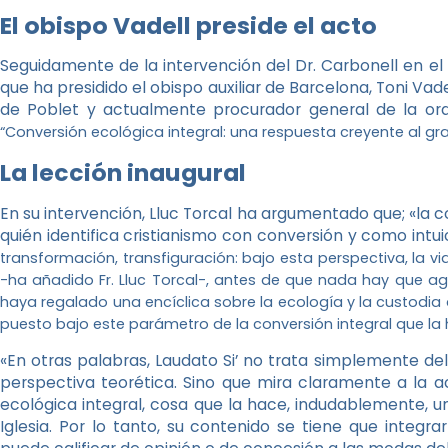
El obispo Vadell preside el acto
Seguidamente de la intervención del Dr. Carbonell en el 
que ha presidido el obispo auxiliar de Barcelona, Toni Vad
de Poblet y actualmente procurador general de la or
“Conversión ecológica integral: una respuesta creyente al g
La lección inaugural
En su intervención, Lluc Torcal ha argumentado que; «la co
quién identifica cristianismo con conversión y como intu
transformación, transfiguración: bajo esta perspectiva, la vi
-ha añadido Fr. Lluc Torcal-, antes de que nada hay que a
haya regalado una encíclica sobre la ecología y la custodia
puesto bajo este parámetro de la conversión integral que l
«En otras palabras, Laudato Si’ no trata simplemente d
perspectiva teorética. Sino que mira claramente a la 
ecológica integral, cosa que la hace, indudablemente, u
Iglesia. Por lo tanto, su contenido se tiene que integrar