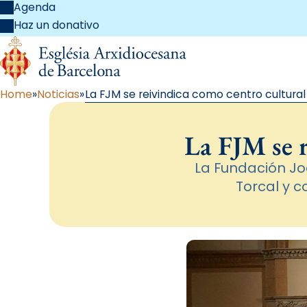
Agenda
Haz un donativo
Home
Noticias
La FJM se reivindica como centro cultural 
La FJM se r
La Fundación Joa
Torcal y c