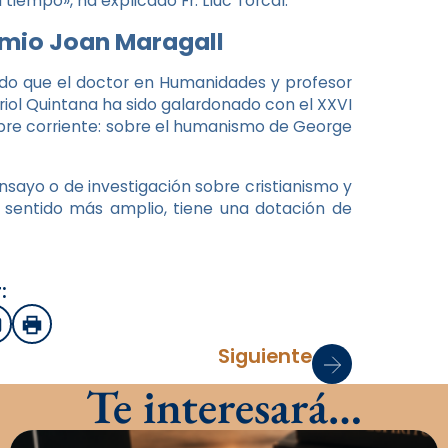
tiempo», ha explicado Fr. Lluc Torcal.
emio Joan Maragall
iado que el doctor en Humanidades y profesor
riol Quintana ha sido galardonado con el XXVI
mbre corriente: sobre el humanismo de George
nsayo o de investigación sobre cristianismo y
l sentido más amplio, tiene una dotación de
:
sApp
mail
Imprimir
Siguiente
Te interesará…