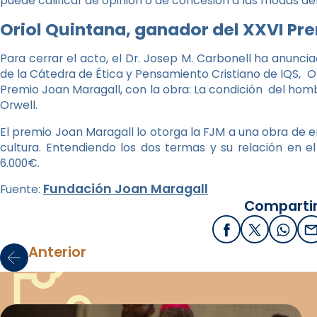
puede calificar de opinión o de concesión a las modas del 
Oriol Quintana, ganador del XXVI Pr
Para cerrar el acto, el Dr. Josep M. Carbonell ha anunc
de la Cátedra de Ética y Pensamiento Cristiano de IQS, O
Premio Joan Maragall, con la obra: La condición del ho
Orwell.
El premio Joan Maragall lo otorga la FJM a una obra de e
cultura. Entendiendo los dos termas y su relación en e
6.000€.
Fundación Joan Maragall
Fuente:
Compartir
Facebook
X / Twitter
What
E
Anterior