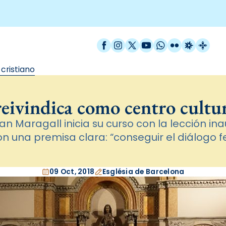
Facebook
Instagram
X / Twitter
YouTube
WhatsApp
Flickr
Radio Est
Catal
cristiano
eivindica como centro cultur
n Maragall inicia su curso con la lección inau
on una premisa clara: “conseguir el diálogo fe
09 Oct, 2018
Església de Barcelona