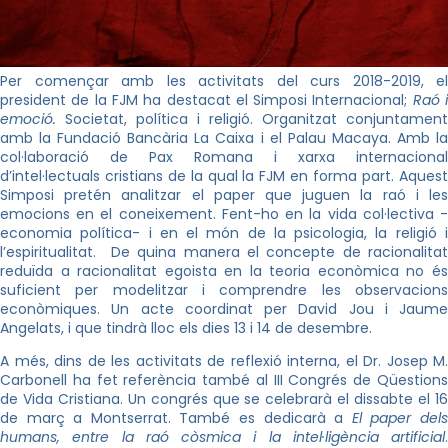
Per començar amb les activitats del curs 2018-2019, el
president de la FJM ha destacat el Simposi Internacional;
Raó 
emoció.
Societat, política i religió. Organitzat conjuntament
amb la Fundació Bancària La Caixa i el Palau Macaya. Amb la
col·laboració de Pax Romana i xarxa internacional
d’intel·lectuals cristians de la qual la FJM en forma part. Aquest
Simposi pretén analitzar el paper que juguen la raó i les
emocions en el coneixement. Fent-ho en la vida col·lectiva -
economia política- i en el món de la psicologia, la religió i
l’espiritualitat. De quina manera el concepte de racionalitat
reduïda a racionalitat egoista en la teoria econòmica no és
suficient per modelitzar i comprendre les observacions
econòmiques. Un acte coordinat per David Jou i Jaume
Angelats, i que tindrà lloc els dies 13 i 14 de desembre.
A més, dins de les activitats de reflexió interna, el Dr. Josep M.
Carbonell ha fet referència també al III Congrés de Qüestions
de Vida Cristiana. Un congrés que se celebrarà el dissabte el 16
de març a Montserrat. També es dedicarà a
El paper del
humans, entre la raó còsmica i la intel·ligència artificial
.