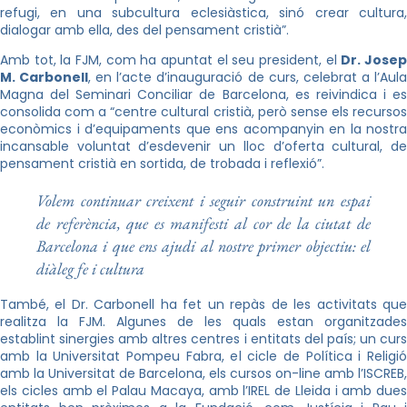
refugi, en una subcultura eclesiàstica, sinó crear cultura,
dialogar amb ella, des del pensament cristià”.
Amb tot, la FJM, com ha apuntat el seu president, el
Dr. Jose
M. Carbonell
, en l’acte d’inauguració de curs, celebrat a l’Aul
Magna del Seminari Conciliar de Barcelona, es reivindica i es
consolida com a “centre cultural cristià, però sense els recursos
econòmics i d’equipaments que ens acompanyin en la nostra
incansable voluntat d’esdevenir un lloc d’oferta cultural, de
pensament cristià en sortida, de trobada i reflexió”.
Volem continuar creixent i seguir construint un espai
de referència, que es manifesti al cor de la ciutat de
Barcelona i que ens ajudi al nostre primer objectiu: el
diàleg fe i cultura
També, el Dr. Carbonell ha fet un repàs de les activitats que
realitza la FJM. Algunes de les quals estan organitzades
establint sinergies amb altres centres i entitats del país; un curs
amb la Universitat Pompeu Fabra, el cicle de Política i Religió
amb la Universitat de Barcelona, els cursos on-line amb l’ISCREB,
els cicles amb el Palau Macaya, amb l’IREL de Lleida i amb dues