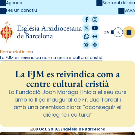
Agenda
Santoral del dia
SAVA
Fes un donatiu
Facebook
Instagram
X / Twitter
YouTube
CA
Me
Cerca
WhatsApp
Flickr
Radio Estel
Catalunya Cristi
Home
Notícies
La FJM es reivindica com a centre cultural cristià
La FJM es reivindica com a
centre cultural cristià
La Fundació Joan Maragall inicia el seu curs
amb la lliçó inaugural de Fr. Lluc Torcal i
amb una premissa clara: “aconseguir el
diàleg fe i cultura”
09 Oct, 2018
Església de Barcelona