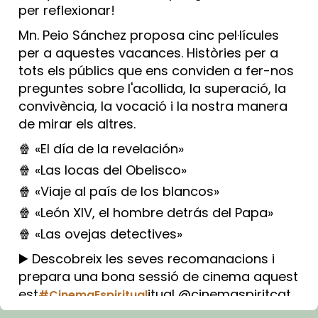
per reflexionar!
Mn. Peio Sánchez proposa cinc pel·lícules
per a aquestes vacances. Històries per a
tots els públics que ens conviden a fer-nos
preguntes sobre l'acollida, la superació, la
convivència, la vocació i la nostra manera
de mirar els altres.
🍿 «El día de la revelación»
🍿 «Las locas del Obelisco»
🍿 «Viaje al país de los blancos»
🍿 «León XIV, el hombre detrás del Papa»
🍿 «Las ovejas detectives»
▶️ Descobreix les seves recomanacions i
prepara una bona sessió de cinema aquest
est
itual @cinemaspiritcat
#CinemaEspiritual