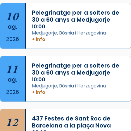
2 weeks ago
Aquest dilluns, 27 de juliol, ha tingut lloc la
10
Pelegrinatge per a solters de
missa d’acció de gràcies en agraïment al
30 a 60 anys a Medjugorje
ag.
comitè organitzador de la visita apostòlica
10:00
Medjugorje, Bòsnia i Herzegovina
del Sant Pare Lleó XIV a Barcelona, i als
2026
+ info
col·laboradors, a la Catedral de Barcelona.
L’arquebisbe de Barcelona, el cardenal Joan
Josep Omella, ha presidit la missa i l’ha
11
Pelegrinatge per a solters de
concelebrat el bisbe auxiliar de Barcelona,
30 a 60 anys a Medjugorje
Mons. David Abadías.
ag.
10:00
📸 Dr. G. Simón
Medjugorje, Bòsnia i Herzegovina
2026
+ info
Photo
View on Facebook
·
Share
12
437 Festes de Sant Roc de
Arquebisbat de Barcelona
2 weeks ago
Barcelona a la plaça Nova