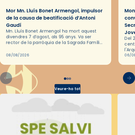
Mor Mn. Lluís Bonet Armengol, impulsor
Mons
de la causa de beatificació d’Antoni
conv
Gaudí
Sec
Mn. Lluís Bonet Armengol ha mort aquest
Jov
divendres 7 d’agost, als 95 anys. Va ser
Del 2
rector de la parròquia de la Sagrada Família
cent
de Barcelona durant 25 anys, entre 1993 i
l'Ar
2018,…
08/08/2026
les 
06/0
pel 
Veure-ho tot