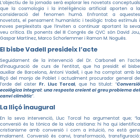
L’objectiu de la jornada serà explorar les novetats conceptuals
que la cosmologia i la intel·ligència artificial aporten a la
consideració del fenomen humà. Enfrontat a aquestes
novetats, el pensament humanístic i teològic troba estímuls i
noves perplexitats que l’inviten a continuar aportant la seva
veu crítica. Els ponents del III Congrés de QVC són David Jou,
Gaspar Martínez, Marco Schorlemmer i Ramon M. Nogués.
El bisbe Vadell presideix l’acte
Seguidament de la intervenció del Dr. Carbonell en l’acte
d’inauguració de curs de l’entitat, que ha presidit el bisbe
auxiliar de Barcelona, Antoni Vadell, i que ha comptat amb la
lliçó del monjo de Poblet i actualment procurador general de
l’orde del cister
Fr.
Lluc Torcal
, que ha titulat: “
Conversi
ecològica integral: una resposta creient al greu problema del
canvi climàtic
”.
La lliçó inaugural
En la seva intervenció, Lluc Torcal ha argumentat que; “la
conversió és la tònica de la vida cristiana: hi ha qui identifica
cristianisme amb conversió i com a intuïció, no està gens
malament. Conversió és canvi, transformació, transfiguració: