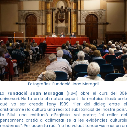
Fotografies: Fundació Joan Maragall
La
Fundació Joan Maragall
(FJM) obre el curs del 30
aniversari. Ho fa amb el mateix esperit i la mateixa il·lusió amb
què va ser creada l’any 1989. “Fer del diàleg entre el
cristianisme i la cultura una realitat substancial del nostre país”.
La FJM, una institució d’Església, vol portar; “el millor del
pensament cristià a aclimatar-se a les evidències culturals
modernes”. Per aquesta raó, “no ha volgut tancar-se mai en un