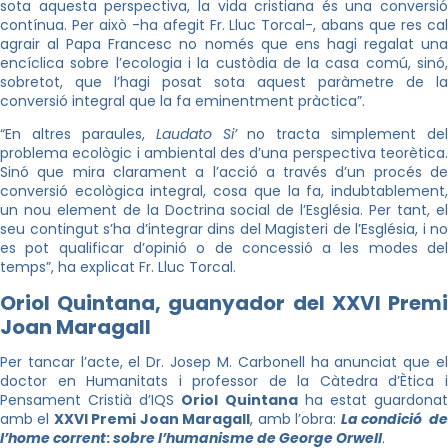
sota aquesta perspectiva, la vida cristiana és una conversió
contínua. Per això -ha afegit Fr. Lluc Torcal-, abans que res cal
agrair al Papa Francesc no només que ens hagi regalat una
encíclica sobre l’ecologia i la custòdia de la casa comú, sinó,
sobretot, que l’hagi posat sota aquest paràmetre de la
conversió integral que la fa eminentment pràctica”.
“En altres paraules,
Laudato Si’
no tracta simplement del
problema ecològic i ambiental des d’una perspectiva teorètica.
Sinó que mira clarament a l’acció a través d’un procés de
conversió ecològica integral, cosa que la fa, indubtablement,
un nou element de la Doctrina social de l’Església. Per tant, el
seu contingut s’ha d’integrar dins del Magisteri de l’Església, i no
es pot qualificar d’opinió o de concessió a les modes del
temps”, ha explicat Fr. Lluc Torcal.
Oriol Quintana, guanyador del XXVI Premi
Joan Maragall
Per tancar l’acte, el Dr. Josep M. Carbonell ha anunciat que el
doctor en Humanitats i professor de la Càtedra d’Ètica i
Pensament Cristià d’IQS
Oriol
Quintana
ha estat guardonat
amb el
XXVI Premi Joan Maragall
, amb l’obra:
La condició d
l’home corrent
:
sobre l’humanisme de George Orwell
.