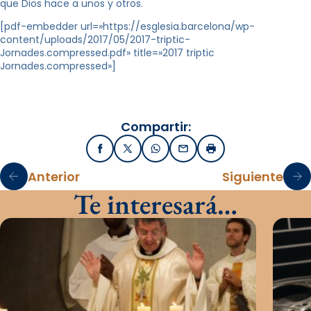
que Dios hace a unos y otros.
[pdf-embedder url=»https://esglesia.barcelona/wp-
content/uploads/2017/05/2017-triptic-
Jornades.compressed.pdf» title=»2017 triptic
Jornades.compressed»]
Compartir:
Facebook
X / Twitter
WhatsApp
Email
Imprimir
Anterior
Siguiente
Te interesará…