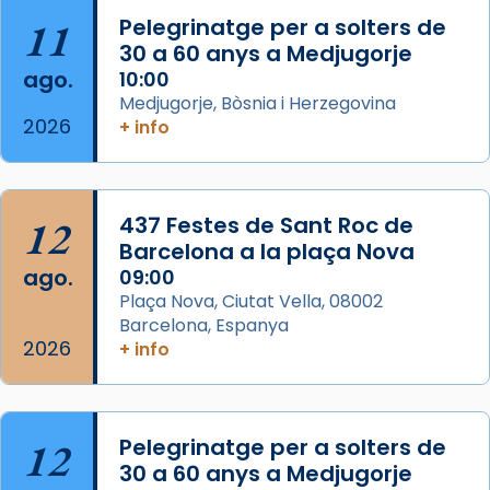
partir de l’Edat Mitjana sorgeix la tradició
11
Pelegrinatge per a solters de
que les santes Juliana (“relatiu a Júlia”) i
30 a 60 anys a Medjugorje
Semproniana (“relatiu a Semprònia =
ago.
10:00
eterna”) són deixebles seves. I l’any 1667, el
Medjugorje, Bòsnia i Herzegovina
2026
+ info
frare Joan Gaspar Roig, afirma en una obra
que les santes són filles de l’antiga Iluro.
Mataró en reivindicarà les relíq
...
Ver más
12
437 Festes de Sant Roc de
Foto
Barcelona a la plaça Nova
ago.
09:00
View on Facebook
·
Share
Plaça Nova, Ciutat Vella, 08002
Barcelona, Espanya
2026
+ info
12
Pelegrinatge per a solters de
30 a 60 anys a Medjugorje