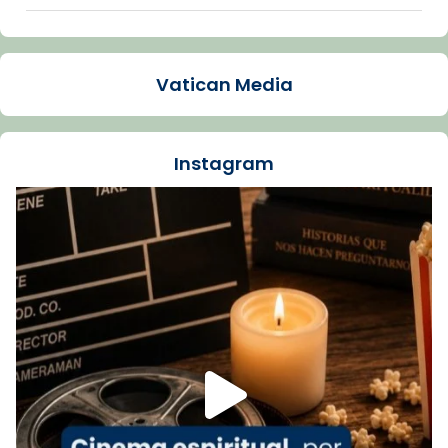
Arquebisbat de Barcelona
1 week ago
Vatican Media
La Carmina va patir depressió. Fa gairebé
dos mesos, a l'Estadi Lluís Companys, la
jove va fer arribar el seu testimoni al papa
Instagram
Lleó XIV.
Recupera l'entrevista comp
Vatican
tican News 👇
News
www.vaticannews.va/es/iglesia/news/2026-
07/carmina-historia-depresion-papa-viaje-
espana-testimoni...
Foto
View on Facebook
·
Share
Arquebisbat de Barcelona