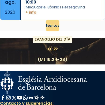
ago.
10:00
Medjugorje, Bòsnia i Herzegovina
2026
+ info
Eventos
EVANGELIO DEL DÍA
(Mt 16,24-28)
Facebook
Instagram
X / Twitter
YouTube
WhatsApp
Flickr
Radio Estel
Catalunya Cristiana
Contacto y sugerencias: