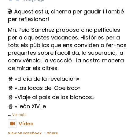
2 days ago
🎬 Aquest estiu, cinema per gaudir i també
per reflexionar!
Mn. Peio Sánchez proposa cinc pel·lícules
per a aquestes vacances. Històries per a
tots els públics que ens conviden a fer-nos
preguntes sobre l'acollida, la superació, la
convivència, la vocació i la nostra manera
de mirar els altres.
🍿 «El día de la revelación»
🍿 «Las locas del Obelisco»
🍿 «Viaje al país de los blancos»
🍿 «León XIV, e
...
Ver más
Vídeo
View on Facebook
·
Share