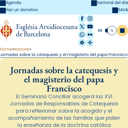
Agenda
Santoral del día
SAVA
Haz un donativo
Facebook
Instagram
X / Twitter
YouTube
ES
Me
Buscar
WhatsApp
Flickr
Radio Estel
Catalunya Cristi
Home
Noticias
Jornadas sobre la catequesis y el magisterio del papa Francisco
Jornadas sobre la catequesis y
el magisterio del papa
Francisco
El Seminario Conciliar acogerá las XVI
Jornadas de Responsables de Catequesis
para reflexionar sobre la acogida y el
acompañamiento de las familias que piden
la enseñanza de la doctrina católica