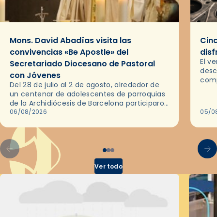
Mons. David Abadías visita las
Cinc
convivencias «Be Apostle» del
disf
El v
Secretariado Diocesano de Pastoral
desc
con Jóvenes
comp
Del 28 de julio al 2 de agosto, alrededor de
ocas
un centenar de adolescentes de parroquias
histo
de la Archidiócesis de Barcelona participaron
sobr
en las convivencias Be Apostle, organizadas
06/08/2026
05/0
por el Secretariado Diocesano…
Ver todo