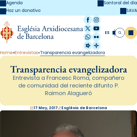
Agenda
Santoral del día
SAVA
Haz un donativo
Facebook
Instagram
X / Twitter
YouTube
ES
Me
Buscar
WhatsApp
Flickr
Radio Estel
Catalunya Cristi
Home
Entrevistas
Transparencia evangelizadora
Transparencia evangelizadora
Entrevista a Francesc Roma, compañero
de comunidad del reciente difunto P.
Raimon Alagueró
17 May, 2017
Església de Barcelona