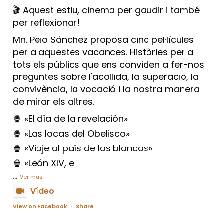
🎬 Aquest estiu, cinema per gaudir i també
per reflexionar!
Mn. Peio Sánchez proposa cinc pel·lícules
per a aquestes vacances. Històries per a
tots els públics que ens conviden a fer-nos
preguntes sobre l'acollida, la superació, la
convivència, la vocació i la nostra manera
de mirar els altres.
🍿 «El día de la revelación»
🍿 «Las locas del Obelisco»
🍿 «Viaje al país de los blancos»
🍿 «León XIV, e
...
Ver más
Vídeo
View on Facebook
·
Share