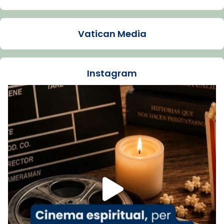
Arquebisbat de Barcelona
1 week ago
Vatican Media
La Carmina va patir depressió. Fa gairebé
dos mesos, a l'Estadi Lluís Companys, la
jove va fer arribar el seu testimoni al papa
Instagram
Lleó XIV.
Recupera l'entrevista comp
Vatican
tican News 👇
News
www.vaticannews.va/es/iglesia/news/2026-
07/carmina-historia-depresion-papa-viaje-
espana-testimoni...
Foto
View on Facebook
·
Share
Arquebisbat de Barcelona
2 weeks ago