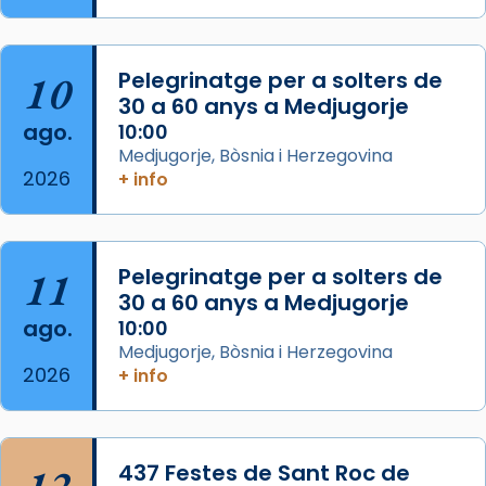
del Sant Pare Lleó XIV a Barcelona, i als
col·laboradors, a la Catedral de Barcelona.
10
Pelegrinatge per a solters de
L’arquebisbe de Barcelona, el cardenal Joan
30 a 60 anys a Medjugorje
Josep Omella, ha presidit la missa i l’ha
ago.
10:00
concelebrat el bisbe auxiliar de Barcelona,
Medjugorje, Bòsnia i Herzegovina
Mons. David Abadías.
2026
+ info
📸 Dr. G. Simón
Foto
11
Pelegrinatge per a solters de
View on Facebook
·
Share
30 a 60 anys a Medjugorje
ago.
10:00
Arquebisbat de Barcelona
Medjugorje, Bòsnia i Herzegovina
2 weeks ago
2026
+ info
Memòria de les santes Juliana i
Semproniana, verges i màrtirs.
Acompanyant la història de sant Cugat, a
12
437 Festes de Sant Roc de