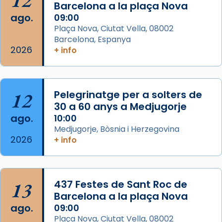
partir de l’Edat Mitjana sorgeix la tradició
Barcelona a la plaça Nova
que les santes Juliana (“relatiu a Júlia”) i
ago.
09:00
Semproniana (“relatiu a Semprònia =
Plaça Nova, Ciutat Vella, 08002
eterna”) són deixebles seves. I l’any 1667, el
Barcelona, Espanya
2026
frare Joan Gaspar Roig, afirma en una obra
+ info
que les santes són filles de l’antiga Iluro.
Mataró en reivindicarà les relíq
...
Ver más
12
Pelegrinatge per a solters de
Foto
30 a 60 anys a Medjugorje
ago.
10:00
View on Facebook
·
Share
Medjugorje, Bòsnia i Herzegovina
2026
+ info
13
437 Festes de Sant Roc de
Barcelona a la plaça Nova
ago.
09:00
Plaça Nova, Ciutat Vella, 08002