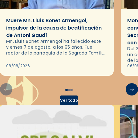
Muere Mn. Lluís Bonet Armengol,
Mons
impulsor de la causa de beatificación
conv
de Antoni Gaudí
Sec
Mn. Lluís Bonet Armengol ha fallecido este
con
viernes 7 de agosto, a los 95 años. Fue
Del 
rector de la parroquia de la Sagrada Família
un c
de Barcelona durante 25 años, entre 1993 y…
de l
08/08/2026
en l
06/0
por 
Ver todo