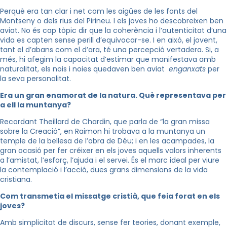
Perquè era tan clar i net com les aigües de les fonts del
Montseny o dels rius del Pirineu. I els joves ho descobreixen ben
aviat. No és cap tòpic dir que la coherència i l’autenticitat d’una
vida es capten sense perill d’equivocar-se. I en això, el jovent,
tant el d’abans com el d’ara, té una percepció vertadera. Si, a
més, hi afegim la capacitat d’estimar que manifestava amb
naturalitat, els nois i noies quedaven ben aviat
enganxats
per
la seva personalitat.
Era un gran enamorat de la natura. Què representava per
a ell la muntanya?
Recordant Theillard de Chardin, que parla de “la gran missa
sobre la Creació”, en Raimon hi trobava a la muntanya un
temple de la bellesa de l’obra de Déu; i en les acampades, la
gran ocasió per fer créixer en els joves aquells valors inherents
a l’amistat, l’esforç, l’ajuda i el servei. És el marc ideal per viure
la contemplació i l’acció, dues grans dimensions de la vida
cristiana.
Com transmetia el missatge cristià, que feia forat en els
joves?
Amb simplicitat de discurs, sense fer teories, donant exemple,