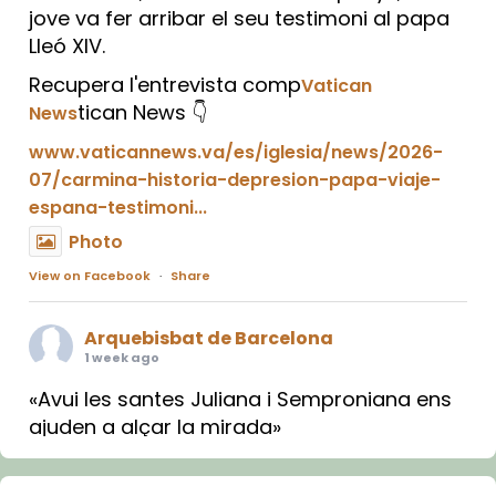
jove va fer arribar el seu testimoni al papa
Lleó XIV.
Recupera l'entrevista comp
Vatican
tican News 👇
News
www.vaticannews.va/es/iglesia/news/2026-
07/carmina-historia-depresion-papa-viaje-
espana-testimoni...
Photo
View on Facebook
·
Share
Arquebisbat de Barcelona
1 week ago
«Avui les santes Juliana i Semproniana ens
ajuden a alçar la mirada»
Mons. Sergi Gordo, bisbe de Tortosa, ha
presidit aquest 27 de juliol la missa de Les