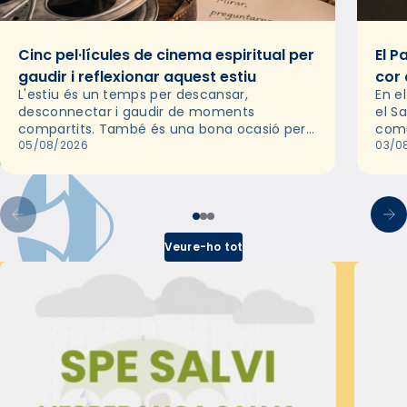
Cinc pel·lícules de cinema espiritual per
El P
gaudir i reflexionar aquest estiu
cor 
L'estiu és un temps per descansar,
En e
desconnectar i gaudir de moments
el S
compartits. També és una bona ocasió per
comu
deixar-se portar per una bona història i, a
05/08/2026
de l
03/0
través del cinema, reflexionar sobre les…
d’un
Veure-ho tot