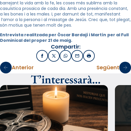
barrejant la vida amb la fe, les coses més sublims amb la
casuística prosaica de cada dia. Amb una presència constant,
a les bones i a les males. I, per damunt de tot, manifestant
l’amor a la persona i al missatge de Jesús. Crec que, tot plegat,
són motius que tenen molt de pes.
Entrevista realitzada per Òscar Bardají i Martín
per al Full
Dominical del proper 21 de maig.
Compartir:
Facebook
X / Twitter
WhatsApp
Email
Imprimir
Anterior
Següent
T’interessarà…