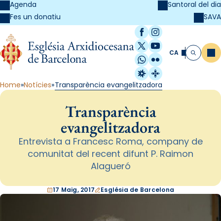
Agenda
Santoral del dia
SAVA
Fes un donatiu
Facebook
Instagram
X / Twitter
YouTube
CA
Me
Cerca
WhatsApp
Flickr
Radio Estel
Catalunya Cristi
Home
Notícies
Transparència evangelitzadora
Transparència
evangelitzadora
Entrevista a Francesc Roma, company de
comunitat del recent difunt P. Raimon
Alagueró
17 Maig, 2017
Església de Barcelona