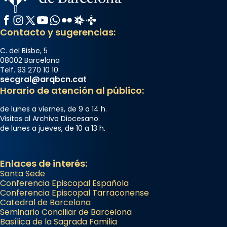
Facebook
Instagram
X / Twitter
YouTube
WhatsApp
Flickr
Radio Estel
Catalunya Cristiana
Contacto y sugerencias:
C. del Bisbe, 5
08002 Barcelona
Telf. 93 270 10 10
secgral@arqbcn.cat
Horario de atención al público:
de lunes a viernes, de 9 a 14 h.
Visitas al Archivo Diocesano:
de lunes a jueves, de 10 a 13 h.
Enlaces de interés:
Santa Sede
Conferencia Episcopal Española
Conferencia Episcopal Tarraconense
Catedral de Barcelona
Seminario Conciliar de Barcelona
Basílica de la Sagrada Familia