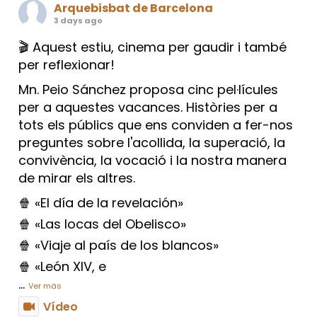
Arquebisbat de Barcelona
3 days ago
🎬 Aquest estiu, cinema per gaudir i també
per reflexionar!
Mn. Peio Sánchez proposa cinc pel·lícules
per a aquestes vacances. Històries per a
tots els públics que ens conviden a fer-nos
preguntes sobre l'acollida, la superació, la
convivència, la vocació i la nostra manera
de mirar els altres.
🍿 «El día de la revelación»
🍿 «Las locas del Obelisco»
🍿 «Viaje al país de los blancos»
🍿 «León XIV, e
...
Ver más
Vídeo