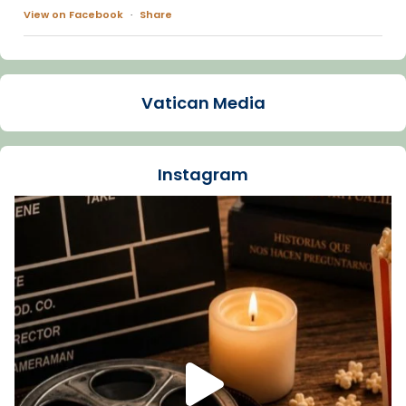
View on Facebook
·
Share
Arquebisbat de Barcelona
1 week ago
Vatican Media
La Carmina va patir depressió. Fa gairebé
dos mesos, a l'Estadi Lluís Companys, la
jove va fer arribar el seu testimoni al papa
Instagram
Lleó XIV.
Recupera l'entrevista comp
Vatican
tican News 👇
News
www.vaticannews.va/es/iglesia/news/2026-
07/carmina-historia-depresion-papa-viaje-
espana-testimoni...
Foto
View on Facebook
·
Share