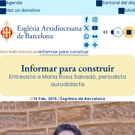
Agenda
Santoral del día
SAVA
Haz un donativo
Facebook
Instagram
X / Twitter
YouTube
ES
Me
Buscar
WhatsApp
Flickr
Radio Estel
Catalunya Cristi
Home
Entrevistas
Informar para construir
Informar para construir
Entrevista a Maria Rosa Salvadó, periodista
autodidacta
13 Feb, 2019
Església de Barcelona