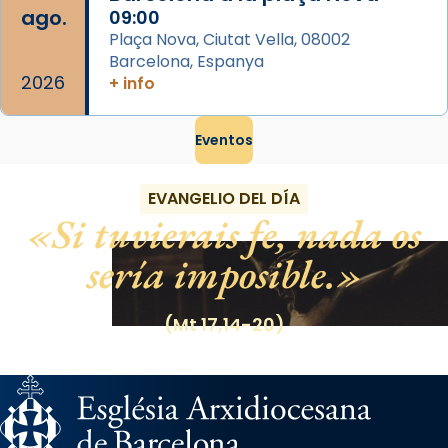
ago.
09:00
Plaça Nova, Ciutat Vella, 08002
Barcelona, Espanya
2026
+ info
Eventos
EVANGELIO DEL DÍA
Si tuvierais fe, nada os
sería imposible.
(Mt 17,14-20)