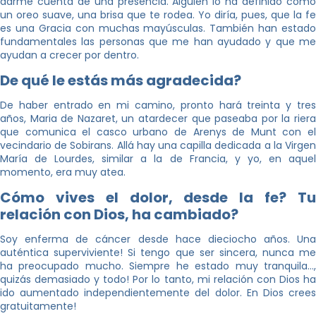
darme cuenta de una presencia. Alguien lo ha definido como
un oreo suave, una brisa que te rodea. Yo diría, pues, que la fe
es una Gracia con muchas mayúsculas. También han estado
fundamentales las personas que me han ayudado y que me
ayudan a crecer por dentro.
De qué le estás más agradecida?
De haber entrado en mi camino, pronto hará treinta y tres
años, Maria de Nazaret, un atardecer que paseaba por la riera
que comunica el casco urbano de Arenys de Munt con el
vecindario de Sobirans. Allá hay una capilla dedicada a la Virgen
María de Lourdes, similar a la de Francia, y yo, en aquel
momento, era muy atea.
Cómo vives el dolor, desde la fe? Tu
relación con Dios, ha cambiado?
Soy enferma de cáncer desde hace dieciocho años. Una
auténtica superviviente! Si tengo que ser sincera, nunca me
ha preocupado mucho. Siempre he estado muy tranquila…,
quizás demasiado y todo! Por lo tanto, mi relación con Dios ha
ido aumentado independientemente del dolor. En Dios crees
gratuitamente!