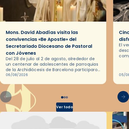
Mons. David Abadías visita las
Cinc
convivencias «Be Apostle» del
disf
El v
Secretariado Diocesano de Pastoral
desc
con Jóvenes
comp
Del 28 de julio al 2 de agosto, alrededor de
ocas
un centenar de adolescentes de parroquias
histo
de la Archidiócesis de Barcelona participaron
sobr
en las convivencias Be Apostle, organizadas
06/08/2026
05/0
por el Secretariado Diocesano…
Ver todo