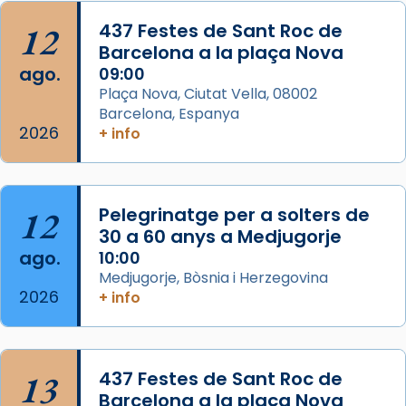
Acompanyant la història de sant Cugat, a
12
437 Festes de Sant Roc de
partir de l’Edat Mitjana sorgeix la tradició
Barcelona a la plaça Nova
que les santes Juliana (“relatiu a Júlia”) i
ago.
09:00
Semproniana (“relatiu a Semprònia =
Plaça Nova, Ciutat Vella, 08002
eterna”) són deixebles seves. I l’any 1667, el
Barcelona, Espanya
2026
frare Joan Gaspar Roig, afirma en una obra
+ info
que les santes són filles de l’antiga Iluro.
Mataró en reivindicarà les relíq
...
Ver más
12
Pelegrinatge per a solters de
Foto
30 a 60 anys a Medjugorje
ago.
10:00
View on Facebook
·
Share
Medjugorje, Bòsnia i Herzegovina
2026
+ info
13
437 Festes de Sant Roc de
Barcelona a la plaça Nova