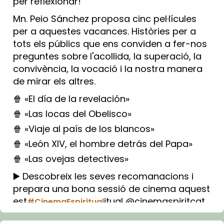
per reflexionar!
Mn. Peio Sánchez proposa cinc pel·lícules
per a aquestes vacances. Històries per a
tots els públics que ens conviden a fer-nos
preguntes sobre l'acollida, la superació, la
convivència, la vocació i la nostra manera
de mirar els altres.
🍿 «El día de la revelación»
🍿 «Las locas del Obelisco»
🍿 «Viaje al país de los blancos»
🍿 «León XIV, el hombre detrás del Papa»
🍿 «Las ovejas detectives»
▶️ Descobreix les seves recomanacions i
prepara una bona sessió de cinema aquest
est
itual @cinemaspiritcat
#CinemaEspiritual
Imatge: Generada amb IA (OpenAI)