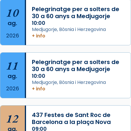
Aquest dilluns, 27 de juliol, ha tingut lloc la
10
Pelegrinatge per a solters de
missa d’acció de gràcies en agraïment al
30 a 60 anys a Medjugorje
ag.
comitè organitzador de la visita apostòlica
10:00
Medjugorje, Bòsnia i Herzegovina
del Sant Pare Lleó XIV a Barcelona, i als
2026
+ info
col·laboradors, a la Catedral de Barcelona.
L’arquebisbe de Barcelona, el cardenal Joan
Josep Omella, ha presidit la missa i l’ha
11
Pelegrinatge per a solters de
concelebrat el bisbe auxiliar de Barcelona,
30 a 60 anys a Medjugorje
Mons. David Abadías.
ag.
10:00
📸 Dr. G. Simón
Medjugorje, Bòsnia i Herzegovina
2026
+ info
Photo
View on Facebook
·
Share
12
437 Festes de Sant Roc de
Arquebisbat de Barcelona
2 weeks ago
Barcelona a la plaça Nova
ag.
09:00
Memòria de les santes Juliana i