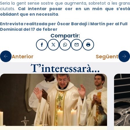
Seria la gent sense sostre que augmenta, sobretot a les grans
ciutats.
Cal intentar posar cor en un món que s’est
oblidant que en necessita
.
Entrevista realitzada per Òscar Bardají i Martín per al Full
Dominical del 17 de febrer
Compartir:
Facebook
X / Twitter
WhatsApp
Email
Imprimir
Anterior
Següent
T’interessarà…