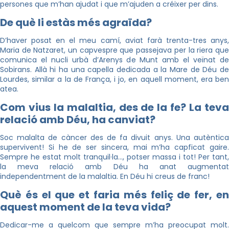
persones que m’han ajudat i que m’ajuden a créixer per dins.
De què li estàs més agraïda?
D’haver posat en el meu camí, aviat farà trenta-tres anys,
Maria de Natzaret, un capvespre que passejava per la riera que
comunica el nucli urbà d’Arenys de Munt amb el veïnat de
Sobirans. Allà hi ha una capella dedicada a la Mare de Déu de
Lourdes, similar a la de França, i jo, en aquell moment, era ben
atea.
Com vius la malaltia, des de la fe? La teva
relació amb Déu, ha canviat?
Soc malalta de càncer des de fa divuit anys. Una autèntica
supervivent! Si he de ser sincera, mai m’ha capficat gaire.
Sempre he estat molt tranquil·la…, potser massa i tot! Per tant,
la meva relació amb Déu ha anat augmentat
independentment de la malaltia. En Déu hi creus de franc!
Què és el que et faria més feliç de fer, en
aquest moment de la teva vida?
Dedicar-me a quelcom que sempre m’ha preocupat molt.