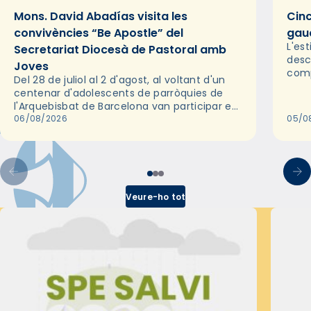
Mons. David Abadías visita les
Cinc
convivències “Be Apostle” del
gaud
L'es
Secretariat Diocesà de Pastoral amb
desc
Joves
comp
Del 28 de juliol al 2 d'agost, al voltant d'un
deix
centenar d'adolescents de parròquies de
trav
l'Arquebisbat de Barcelona van participar en
les convivències Be Apostle, organitzades
06/08/2026
05/0
pel Secretariat Diocesà de Pastoral amb…
Veure-ho tot