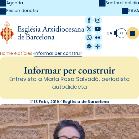
Agenda
Santoral del dia
SAVA
Fes un donatiu
Facebook
Instagram
X / Twitter
YouTube
CA
Me
Cerca
WhatsApp
Flickr
Radio Estel
Catalunya Cristi
Home
Notícies
Informar per construir
Informar per construir
Entrevista a Maria Rosa Salvadó, periodista
autodidacta
13 Febr, 2019
Església de Barcelona