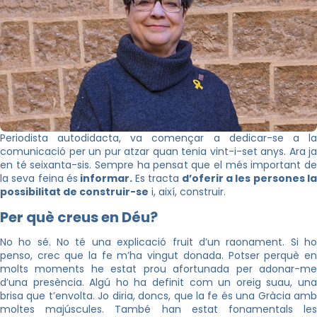
Periodista autodidacta, va començar a dedicar-se a la
comunicació per un pur atzar quan tenia vint-i-set anys. Ara ja
en té seixanta-sis. Sempre ha pensat que el més important de
la seva feina és
informar.
Es tracta
d’oferir a les persones l
possibilitat de construir-se
i, així, construir.
Per què creus en Déu?
No ho sé. No té una explicació fruit d’un raonament. Si ho
penso, crec que la fe m’ha vingut donada. Potser perquè en
molts moments he estat prou afortunada per adonar-me
d’una presència. Algú ho ha definit com un oreig suau, una
brisa que t’envolta. Jo diria, doncs, que la fe és una Gràcia amb
moltes majúscules. També han estat fonamentals les