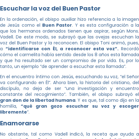
Escuchar la voz del Buen Pastor
En la ordenación, el obispo auxiliar hizo referencia a la imagen
de Jesús como el
Buen Pastor
. Y es esta configuración a l
que los hermanos ordenados tienen que aspirar, según Mons.
Vadell. De este modo, se subrayó que las ovejas escuchan la
voz del Buen Pastor y la reconocen. El obispo Toni animó, pues,
a
“identificarse con Él, a reconocer esta voz”.
Recordó
cómo el carmelita había sentido desde los 8 años esta llamada
y que ha resultado ser un compromiso de por vida. Es, por lo
tanto, un ejemplo “de aprender a escuchar esta llamada”.
En el encuentro íntimo con Jesús, escuchando su voz, “el Señor
va configurando en Él”. Ahora bien, la historia del cristiano, del
discípulo, no deja de ser “una investigación y encuentro
constante del recogimiento”. También, el obispo subrayó el
gran don de la libertad humana
. Y es que, tal como dijo en l
homilía,
“qué gran gozo escuchar su voz y escoger
libremente
”.
Enamorarse
No obstante, tal como Vadell indicó, la receta que ayuda a