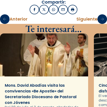
Compartir:
Facebook
X / Twitter
WhatsApp
Email
Imprimir
Anterior
Siguiente
Te interesará…
Mons. David Abadías visita las
Cinc
convivencias «Be Apostle» del
disf
El v
Secretariado Diocesano de Pastoral
desc
con Jóvenes
comp