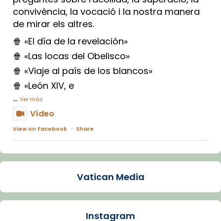
convivència, la vocació i la nostra manera
de mirar els altres.
🍿 «El día de la revelación»
🍿 «Las locas del Obelisco»
🍿 «Viaje al país de los blancos»
🍿 «León XIV, e
...
Ver más
Vídeo
View on Facebook
·
Share
Arquebisbat de Barcelona
1 week ago
Vatican Media
La Carmina va patir depressió. Fa gairebé
dos mesos, a l'Estadi Lluís Companys, la
jove va fer arribar el seu testimoni al papa
Instagram
Lleó XIV.