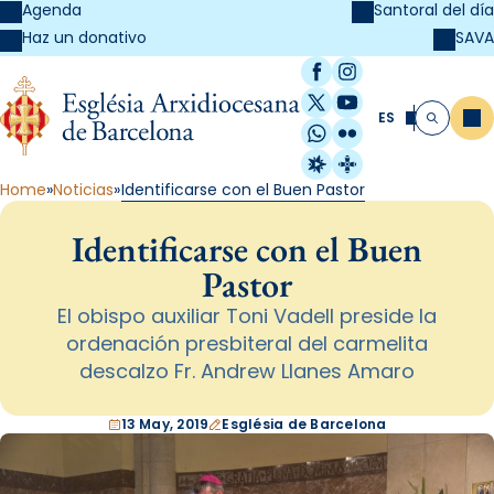
Agenda
Santoral del día
SAVA
Haz un donativo
Facebook
Instagram
X / Twitter
YouTube
ES
Me
Buscar
WhatsApp
Flickr
Radio Estel
Catalunya Cristi
Home
Noticias
Identificarse con el Buen Pastor
Identificarse con el Buen
Pastor
El obispo auxiliar Toni Vadell preside la
ordenación presbiteral del carmelita
descalzo Fr. Andrew Llanes Amaro
13 May, 2019
Església de Barcelona