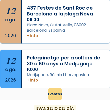
...
Ver más
12
437 Festes de Sant Roc de
Foto
Barcelona a la plaça Nova
ago.
09:00
View on Facebook
·
Share
Plaça Nova, Ciutat Vella, 08002
Barcelona, Espanya
2026
+ info
12
Pelegrinatge per a solters de
30 a 60 anys a Medjugorje
ago.
10:00
Medjugorje, Bòsnia i Herzegovina
2026
+ info
Eventos
EVANGELIO DEL DÍA