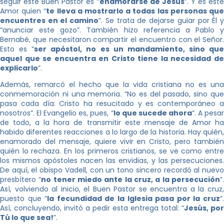
seguir este Buen Pastor es “
enamorarse de Jesús
”. Y es est
Amor quien “
te lleva a mostrarlo a todas las personas qu
encuentres en el camino
”. Se trata de dejarse guiar por Él 
“anunciar este gozo”. También hizo referencia a Pablo y
Bernabé, que necesitaron compartir el encuentro con el Señor.
Esto es “
ser apóstol, no es un mandamiento, sino qu
aquel que se encuentra en Cristo tiene la necesidad de
explicarlo
”.
Además, remarcó el hecho que la vida cristiana no es una
conmemoración ni una memoria. “No es del pasado, sino que
pasa cada día: Cristo ha resucitado y es contemporáneo a
nosotros”. El Evangelio es, pues, “
lo que sucede ahora
”. A pesa
de todo, a la hora de transmitir este mensaje de Amor ha
habido diferentes reacciones a lo largo de la historia. Hay quién,
enamorado del mensaje, quiere vivir en Cristo, pero también
quién lo rechaza. En los primeros cristianos, se ve como entre
los mismos apóstoles nacen las envidias, y las persecuciones.
De aquí, el obispo Vadell, con un tono sincero recordó al nuevo
presbítero “
no tener miedo ante la cruz, a la persecución
”
Así, volviendo al inicio, el Buen Pastor se encuentra a la cruz,
puesto que “
la fecundidad de la Iglesia pasa por la cruz
”
Así, concluyendo, invitó a pedir esta entrega total: “
Jesús, por
Tú lo que sea!
”.