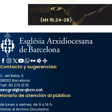
(Mt 16,24-28)
Facebook
Instagram
X / Twitter
YouTube
WhatsApp
Flickr
Radio Estel
Catalunya Cristiana
Contacto y sugerencias:
C. del Bisbe, 5
08002 Barcelona
Telf. 93 270 10 10
secgral@arqbcn.cat
Horario de atención al público:
de lunes a viernes, de 9 a 14 h.
Visitas al Archivo Diocesano: