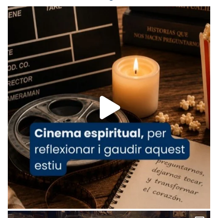
Recupera l'entrevista comp
Vatican
tican News 👇
News
www.vaticannews.va/es/iglesia/news/2026-
07/carmina-historia-depresion-papa-viaje-
espana-testimoni...
Foto
View on Facebook
·
Share
Arquebisbat de Barcelona
1 week ago
«Avui les santes Juliana i Semproniana ens
ajuden a alçar la mirada»
Mons. Sergi Gordo, bisbe de Tortosa, ha
presidit aquest 27 de juliol la missa de Les
Santes de Mataró.