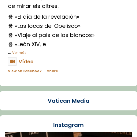
de mirar els altres.
🍿 «El día de la revelación»
🍿 «Las locas del Obelisco»
🍿 «Viaje al país de los blancos»
🍿 «León XIV, e
...
Ver más
Vídeo
View on Facebook
·
Share
Arquebisbat de Barcelona
1 week ago
Vatican Media
La Carmina va patir depressió. Fa gairebé
dos mesos, a l'Estadi Lluís Companys, la
jove va fer arribar el seu testimoni al papa
Instagram
Lleó XIV.