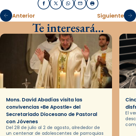
Facebook
X / Twitter
WhatsApp
Email
Imprimir
Anterior
Siguiente
Te interesará…
Mons. David Abadías visita las
Cinc
convivencias «Be Apostle» del
disf
El v
Secretariado Diocesano de Pastoral
desc
con Jóvenes
comp
Del 28 de julio al 2 de agosto, alrededor de
ocas
un centenar de adolescentes de parroquias