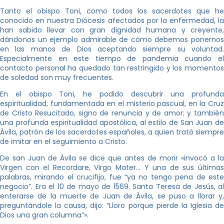
Tanto el obispo Toni, como todos los sacerdotes que he
conocido en nuestra Diócesis afectados por la enfermedad, la
han sabido llevar con gran dignidad humana y creyente,
dándonos un ejemplo admirable de cómo debemos ponernos
en las manos de Dios aceptando siempre su voluntad.
Especialmente en este tiempo de pandemia cuando el
contacto personal ha quedado tan restringido y los momentos
de soledad son muy frecuentes.
En el obispo Toni, he podido descubrir una profunda
espiritualidad, fundamentada en el misterio pascual, en la Cruz
de Cristo Resucitado, signo de renuncia y de amor; y también
una profunda espiritualidad apostólica, al estilo de San Juan de
Ávila, patrón de los sacerdotes españoles, a quien trató siempre
de imitar en el seguimiento a Cristo.
De san Juan de Ávila se dice que antes de morir «invocó a la
Virgen con el Recordare, Virgo Mater… Y una de sus últimas
palabras, mirando el crucifijo, fue “ya no tengo pena de este
negocio”. Era el 10 de mayo de 1569. Santa Teresa de Jesús, al
enterarse de la muerte de Juan de Ávila, se puso a llorar y,
preguntándole la causa, dijo: “Lloro porque pierde la Iglesia de
Dios una gran columna”»
.