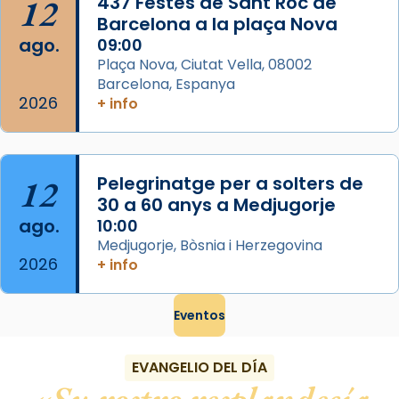
12
437 Festes de Sant Roc de
Foto
Barcelona a la plaça Nova
ago.
09:00
View on Facebook
·
Share
Plaça Nova, Ciutat Vella, 08002
Barcelona, Espanya
2026
+ info
12
Pelegrinatge per a solters de
30 a 60 anys a Medjugorje
ago.
10:00
Medjugorje, Bòsnia i Herzegovina
2026
+ info
Eventos
EVANGELIO DEL DÍA