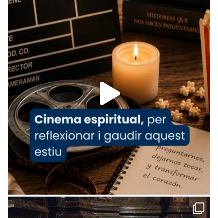
Recupera l'entrevista comp
Vatican
tican News 👇
News
www.vaticannews.va/es/iglesia/news/2026-
07/carmina-historia-depresion-papa-viaje-
espana-testimoni...
Foto
View on Facebook
·
Share
Arquebisbat de Barcelona
1 week ago
«Avui les santes Juliana i Semproniana ens
ajuden a alçar la mirada»
Mons. Sergi Gordo, bisbe de Tortosa, ha
presidit aquest 27 de juliol la missa de Les
Santes de Mataró.
🔗
tinyurl.com/cvu5jmbk