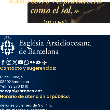
Su rostro resplandecía
como el sol.
(Mt 17,1-9)
Facebook
Instagram
X / Twitter
YouTube
WhatsApp
Flickr
Radio Estel
Catalunya Cristiana
Contacto y sugerencias:
C. del Bisbe, 5
08002 Barcelona
Telf. 93 270 10 10
secgral@arqbcn.cat
Horario de atención al público:
de lunes a viernes, de 9 a 14 h.