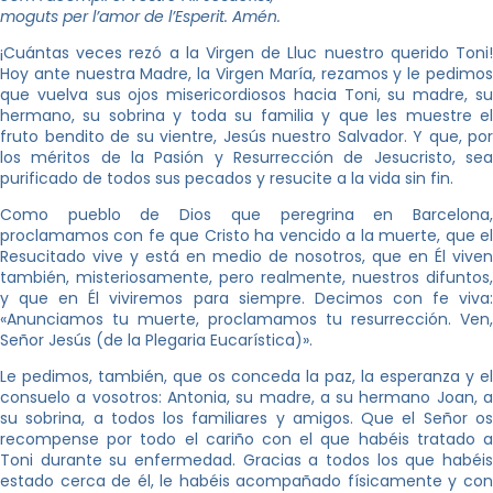
moguts per l’amor de l’Esperit. Amén.
¡Cuántas veces rezó a la Virgen de Lluc nuestro querido Toni!
Hoy ante nuestra Madre, la Virgen María, rezamos y le pedimos
que vuelva sus ojos misericordiosos hacia Toni, su madre, su
hermano, su sobrina y toda su familia y que les muestre el
fruto bendito de su vientre, Jesús nuestro Salvador. Y que, por
los méritos de la Pasión y Resurrección de Jesucristo, sea
purificado de todos sus pecados y resucite a la vida sin fin.
Como pueblo de Dios que peregrina en Barcelona,
proclamamos con fe que Cristo ha vencido a la muerte, que el
Resucitado vive y está en medio de nosotros, que en Él viven
también, misteriosamente, pero realmente, nuestros difuntos,
y que en Él viviremos para siempre. Decimos con fe viva:
«Anunciamos tu muerte, proclamamos tu resurrección. Ven,
Señor Jesús (de la Plegaria Eucarística)».
Le pedimos, también, que os conceda la paz, la esperanza y el
consuelo a vosotros: Antonia, su madre, a su hermano Joan, a
su sobrina, a todos los familiares y amigos. Que el Señor os
recompense por todo el cariño con el que habéis tratado a
Toni durante su enfermedad. Gracias a todos los que habéis
estado cerca de él, le habéis acompañado físicamente y con