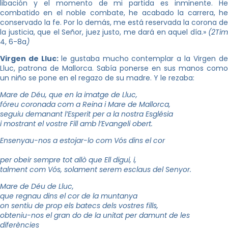
libación y el momento de mi partida es inminente. He
combatido en el noble combate, he acabado la carrera, he
conservado la fe. Por lo demás, me está reservada la corona de
la justicia, que el Señor, juez justo, me dará en aquel día.»
(2Tim
4, 6-8a
)
Virgen de Lluc:
le gustaba mucho contemplar a la Virgen d
Lluc, patrona de Mallorca. Sabía ponerse en sus manos como
un niño se pone en el regazo de su madre. Y le rezaba:
Mare de Déu, que en la imatge de Lluc,
fóreu coronada com a Reina i Mare de Mallorca,
seguiu demanant l’Esperit per a la nostra Església
i mostrant el vostre Fill amb l’Evangeli obert.
Ensenyau-nos a estojar-lo com Vós dins el cor
per obeir sempre tot allò que Ell digui, i,
talment com Vós, solament serem esclaus del Senyor.
Mare de Déu de Lluc,
que regnau dins el cor de la muntanya
on sentiu de prop els batecs dels vostres fills,
obteniu-nos el gran do de la unitat per damunt de les
diferències