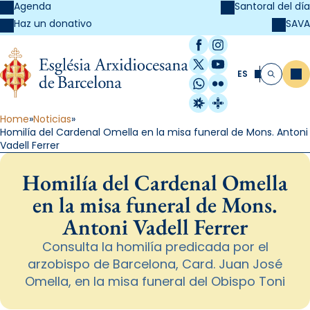
Agenda
Santoral del día
SAVA
Haz un donativo
Facebook
Instagram
X / Twitter
YouTube
ES
Me
Buscar
WhatsApp
Flickr
Radio Estel
Catalunya Cristi
Home
Noticias
Homilía del Cardenal Omella en la misa funeral de Mons. Antoni
Vadell Ferrer
Homilía del Cardenal Omella
en la misa funeral de Mons.
Antoni Vadell Ferrer
Consulta la homilía predicada por el
arzobispo de Barcelona, Card. Juan José
Omella, en la misa funeral del Obispo Toni