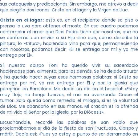
sus catequesis y predicaciones. Sin embargo, me atrevo a decir
que elegiría dos iconos: Cristo en el lagar y la Virgen de Lluc.
Cristo en el lagar:
esto es, en el recipiente donde se pisa 
prensa la uva para obtener el mosto. En ese cuadro podemos
contemplar el amor que Dios Padre tiene por nosotros, que no
se conforma con enviar a su Hijo sino que, como describe la
pintura, lo «
tritura
», haciéndolo vino para que, permaneciend
con nosotros, podamos decir: «Él se entrega por mí y yo me
entrego por Él».
Sí, nuestro obispo Toni ha querido vivir su sacerdocio
haciéndose pan, alimento, para los demás. Se ha dejado triturar
y ha querido hacer suyas esas hermosas palabras: si Cristo se
entrega por mí, yo me entrego por Él y por la Iglesia que
peregrina en Barcelona. Me decía un día en el hospital: «Estoy
muy flojo, no tengo fuerzas, el mal va avanzando. Crece el
tumor. Solo queda como remedio el milagro, si es la voluntad
de Dios. Me abandono en sus manos. Mi oración es la ofrenda
de mi vida al Señor por la Iglesia, por la Diócesis».
Escuchándole, recordé las palabras de San Pablo que
proclamábamos el día de la fiesta de san Fructuoso, Obispo y
mártir. Decía así: «Pues yo estoy a punto de ser derramado en