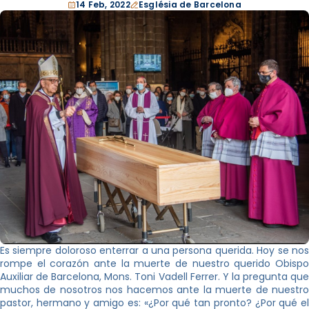
14 Feb, 2022
Església de Barcelona
Es siempre doloroso enterrar a una persona querida. Hoy se nos
rompe el corazón ante la muerte de nuestro querido Obispo
Auxiliar de Barcelona, Mons. Toni Vadell Ferrer. Y la pregunta que
muchos de nosotros nos hacemos ante la muerte de nuestro
pastor, hermano y amigo es: «¿Por qué tan pronto? ¿Por qué el