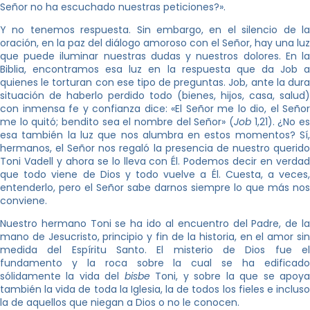
Señor no ha escuchado nuestras peticiones?».
Y no tenemos respuesta. Sin embargo, en el silencio de la
oración, en la paz del diálogo amoroso con el Señor, hay una luz
que puede iluminar nuestras dudas y nuestros dolores. En la
Biblia, encontramos esa luz en la respuesta que da Job a
quienes le torturan con ese tipo de preguntas. Job, ante la dura
situación de haberlo perdido todo (bienes, hijos, casa, salud)
con inmensa fe y confianza dice: «El Señor me lo dio, el Señor
me lo quitó; bendito sea el nombre del Señor» (
Job
1,21). ¿No e
esa también la luz que nos alumbra en estos momentos? Sí,
hermanos, el Señor nos regaló la presencia de nuestro querido
Toni Vadell y ahora se lo lleva con Él. Podemos decir en verdad
que todo viene de Dios y todo vuelve a Él. Cuesta, a veces,
entenderlo, pero el Señor sabe darnos siempre lo que más nos
conviene.
Nuestro hermano Toni se ha ido al encuentro del Padre, de la
mano de Jesucristo, principio y fin de la historia, en el amor sin
medida del Espíritu Santo. El misterio de Dios fue el
fundamento y la roca sobre la cual se ha edificado
sólidamente la vida del
bisbe
Toni, y sobre la que se apoy
también la vida de toda la Iglesia, la de todos los fieles e incluso
la de aquellos que niegan a Dios o no le conocen.