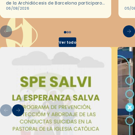
histo
de la Archidiócesis de Barcelona participaron
sobr
en las convivencias Be Apostle, organizadas
06/08/2026
05/0
por el Secretariado Diocesano…
Ver todo