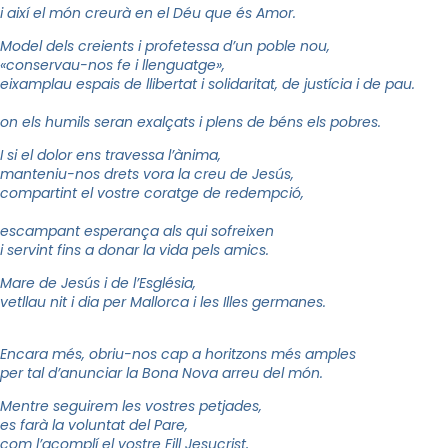
i així el món creurà en el Déu que és Amor.
Model dels creients i profetessa d’un poble nou,
«conservau-nos fe i llenguatge»,
eixamplau espais de llibertat i solidaritat, de justícia i de pau.
on els humils seran exalçats i plens de béns els pobres.
I si el dolor ens travessa l’ànima,
manteniu-nos drets vora la creu de Jesús,
compartint el vostre coratge de redempció,
escampant esperança als qui sofreixen
i servint fins a donar la vida pels amics.
Mare de Jesús i de l’Església,
vetllau nit i dia per Mallorca i les Illes germanes.
Encara més, obriu-nos cap a horitzons més amples
per tal d’anunciar la Bona Nova arreu del món.
Mentre seguirem les vostres petjades,
es farà la voluntat del Pare,
com l’acomplí el vostre Fill Jesucrist,