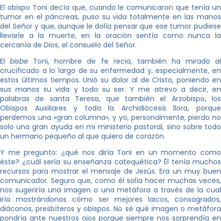
El obispo Toni decía que, cuando le comunicaron que tenía un
tumor en el páncreas, puso su vida totalmente en las manos
del Señor y que, aunque le dolía pensar que ese tumor pudiese
llevarle a la muerte, en la oración sentía como nunca la
cercanía de Dios, el consuelo del Señor.
El
bisbe
Toni, hombre de fe recia, también ha mirado a
crucificado a lo largo de su enfermedad y, especialmente, en
estos últimos tiempos. Unió su dolor al de Cristo, poniendo en
sus manos su vida y todo su ser. Y me atrevo a decir, en
palabras de santa Teresa, que también el Arzobispo, los
Obispos Auxiliares y toda la Archidiócesis llora, porque
perdemos una «gran columna», y yo, personalmente, pierdo no
solo una gran ayuda en mi ministerio pastoral, sino sobre todo
un hermano pequeño al que quiero de corazón.
Y me pregunto: ¿qué nos diría Toni en un momento como
éste? ¿cuál sería su enseñanza catequética? Él tenía muchos
recursos para mostrar el mensaje de Jesús. Era un muy buen
comunicador. Seguro que, como él solía hacer muchas veces,
nos sugeriría una imagen o una metáfora a través de la cual
iría mostrándonos cómo ser mejores laicos, consagrados,
diáconos, presbíteros y obispos. No sé qué imagen o metáfora
pondría ante nuestros ojos porque siempre nos sorprendía en