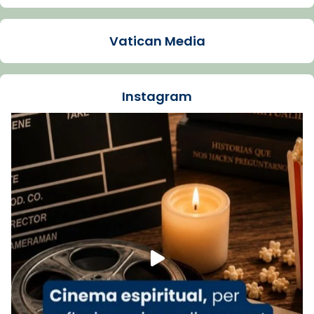
Arquebisbat de Barcelona
1 week ago
Vatican Media
La Carmina va patir depressió. Fa gairebé
dos mesos, a l'Estadi Lluís Companys, la
jove va fer arribar el seu testimoni al papa
Instagram
Lleó XIV.
Recupera l'entrevista comp
Vatican
tican News 👇
News
www.vaticannews.va/es/iglesia/news/2026-
07/carmina-historia-depresion-papa-viaje-
espana-testimoni...
Foto
View on Facebook
·
Share
Arquebisbat de Barcelona
1 week ago