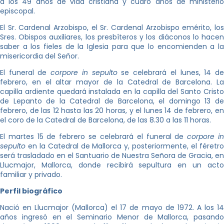
a los 49 años de vida cristiana y cuaro años de ministerio
episcopal.
El Sr. Cardenal Arzobispo, el Sr. Cardenal Arzobispo emérito, los
Sres. Obispos auxiliares, los presbíteros y los diáconos lo hacen
saber a los fieles de la Iglesia para que lo encomienden a la
misericordia del Señor.
El funeral de
corpore in sepulto
se celebrará el lunes, 14 d
febrero, en el altar mayor de la Catedral de Barcelona. La
capilla ardiente quedará instalada en la capilla del Santo Cristo
de Lepanto de la Catedral de Barcelona, el domingo 13 de
febrero, de las 12 hasta las 20 horas, y el lunes 14 de febrero, en
el coro de la Catedral de Barcelona, de las 8.30 a las 11 horas.
El martes 15 de febrero se celebrará el funeral de
corpore i
sepulto
en la Catedral de Mallorca y, posteriormente, el féretro
será trasladado en el Santuario de Nuestra Señora de Gracia, en
Llucmajor, Mallorca, donde recibirá sepultura en un acto
familiar y privado.
Perfil biográfico
Nació en Llucmajor (Mallorca) el 17 de mayo de 1972. A los 14
años ingresó en el Seminario Menor de Mallorca, pasando