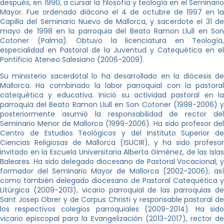
después, en 1990, a cursar la filosofía y teología en el Seminario
Mayor. Fue ordenado diácono el 4 de octubre de 1997 en la
Capilla del Seminario Nuevo de Mallorca, y sacerdote el 31 de
mayo de 1998 en la parroquia del Beato Ramon Llull en Son
Cotoner (Palma). Obtuvo la licenciatura en Teología,
especialidad en Pastoral de la Juventud y Catequética en el
Pontificio Ateneo Salesiano (2006-2009).
Su ministerio sacerdotal lo ha desarrollado en la diócesis de
Mallorca. Ha combinado la labor parroquial con la pastoral
catequética y educativa. Inició su actividad pastoral en la
parroquia del Beato Ramon Llull en Son Cotoner (1998-2006) y
posteriormente asumió la responsabilidad de rector del
Seminario Menor de Mallorca (1999-2006). Ha sido profesor del
Centro de Estudios Teológicos y del Instituto Superior de
Ciencias Religiosas de Mallorca (ISUCIR), y ha sido profesor
invitado en la Escuela Universitaria Alberta Giménez, de las Islas
Baleares. Ha sido delegado diocesano de Pastoral Vocacional, y
formador del Seminario Mayor de Mallorca (2002-2006); así
como también delegado diocesano de Pastoral Catequética y
Litúrgica (2009-2013), vicario parroquial de las parroquias de
Sant Josep Obrer y de Corpus Christi y responsable pastoral de
los respectivos colegios parroquiales (2009-2014). Ha sido
vicario episcopal para la Evangelización (2013-2017), rector de