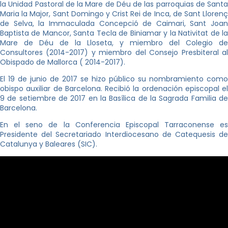
la Unidad Pastoral de la Mare de Déu de las parroquias de Santa
Maria la Major, Sant Domingo y Crist Rei de Inca, de Sant Llorenç
de Selva, la Immaculada Concepció de Caimari, Sant Joan
Baptista de Mancor, Santa Tecla de Biniamar y la Nativitat de la
Mare de Déu de la Lloseta, y miembro del Colegio de
Consultores (2014-2017) y miembro del Consejo Presbiteral al
Obispado de Mallorca ( 2014-2017).
El 19 de junio de 2017 se hizo público su nombramiento como
obispo auxiliar de Barcelona. Recibió la ordenación episcopal el
9 de setiembre de 2017 en la Basílica de la Sagrada Familia de
Barcelona.
En el seno de la Conferencia Episcopal Tarraconense es
Presidente del Secretariado Interdiocesano de Catequesis de
Catalunya y Baleares (SIC).