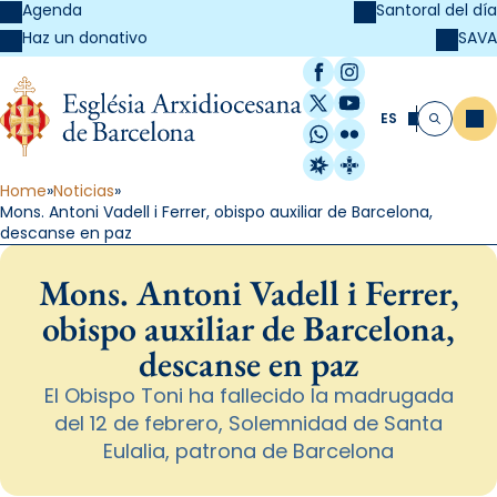
Agenda
Santoral del día
SAVA
Haz un donativo
Facebook
Instagram
X / Twitter
YouTube
ES
Me
Buscar
WhatsApp
Flickr
Radio Estel
Catalunya Cristi
Home
Noticias
Mons. Antoni Vadell i Ferrer, obispo auxiliar de Barcelona,
descanse en paz
Mons. Antoni Vadell i Ferrer,
obispo auxiliar de Barcelona,
descanse en paz
El Obispo Toni ha fallecido la madrugada
del 12 de febrero, Solemnidad de Santa
Eulalia, patrona de Barcelona