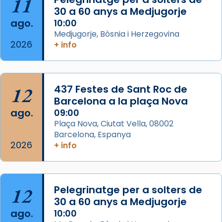
11
que les santes Juliana (“relatiu a Júlia”) i
30 a 60 anys a Medjugorje
Semproniana (“relatiu a Semprònia =
ago.
10:00
eterna”) són deixebles seves. I l’any 1667, el
Medjugorje, Bòsnia i Herzegovina
2026
+ info
frare Joan Gaspar Roig, afirma en una obra
que les santes són filles de l’antiga Iluro.
Mataró en reivindicarà les relíq
...
Ver más
12
437 Festes de Sant Roc de
Foto
Barcelona a la plaça Nova
ago.
09:00
View on Facebook
·
Share
Plaça Nova, Ciutat Vella, 08002
Barcelona, Espanya
2026
+ info
12
Pelegrinatge per a solters de
30 a 60 anys a Medjugorje
ago.
10:00