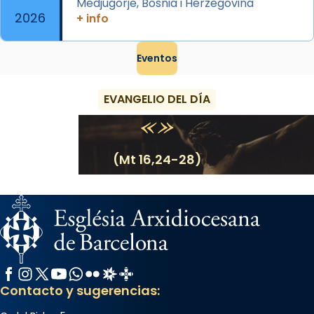
Medjugorje, Bòsnia i Herzegovina
2026
+ info
Eventos
EVANGELIO DEL DÍA
(Mt 16,24-28)
Facebook
Instagram
X / Twitter
YouTube
WhatsApp
Flickr
Radio Estel
Catalunya Cristiana
Contacto y sugerencias: