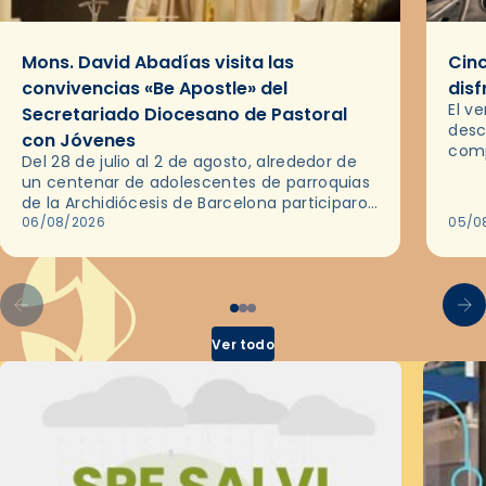
Mons. David Abadías visita las
Cinc
convivencias «Be Apostle» del
disf
El v
Secretariado Diocesano de Pastoral
desc
con Jóvenes
comp
Del 28 de julio al 2 de agosto, alrededor de
ocas
un centenar de adolescentes de parroquias
histo
de la Archidiócesis de Barcelona participaron
sobr
en las convivencias Be Apostle, organizadas
06/08/2026
05/0
por el Secretariado Diocesano…
Ver todo