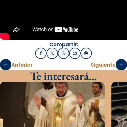
Compartir:
Facebook
X / Twitter
WhatsApp
Email
Imprimir
Anterior
Siguiente
Te interesará…