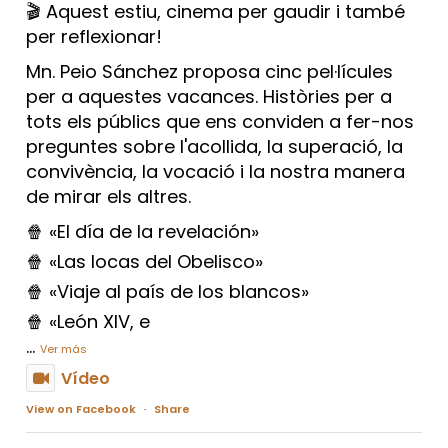
🎬 Aquest estiu, cinema per gaudir i també
per reflexionar!
Mn. Peio Sánchez proposa cinc pel·lícules
per a aquestes vacances. Històries per a
tots els públics que ens conviden a fer-nos
preguntes sobre l'acollida, la superació, la
convivència, la vocació i la nostra manera
de mirar els altres.
🍿 «El día de la revelación»
🍿 «Las locas del Obelisco»
🍿 «Viaje al país de los blancos»
🍿 «León XIV, e
...
Ver más
Vídeo
View on Facebook
·
Share