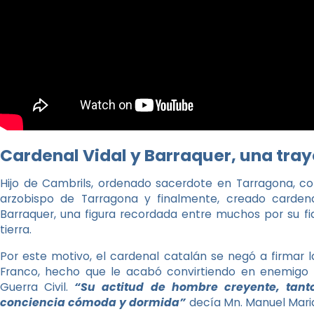
Cardenal Vidal y Barraquer, una tra
Hijo de Cambrils, ordenado sacerdote en Tarragona, co
arzobispo de Tarragona y finalmente, creado cardenal
Barraquer, una figura recordada entre muchos por su fi
tierra.
Por este motivo, el cardenal catalán se negó a firmar
Franco, hecho que le acabó convirtiendo en enemigo d
Guerra Civil.
“Su actitud de hombre creyente, tanto
conciencia cómoda y dormida”
decía Mn. Manuel Mari