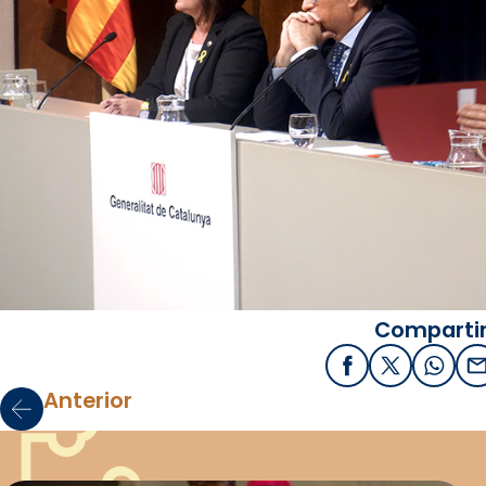
Compartir
Facebook
X / Twitter
What
E
Anterior