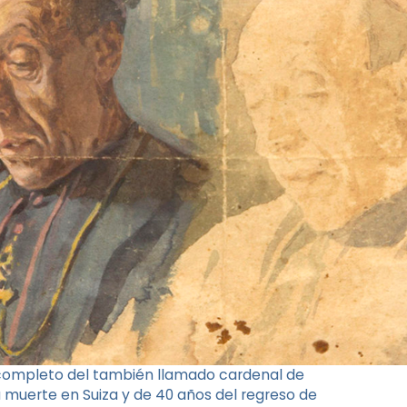
 completo del también llamado cardenal de
u muerte en Suiza y de 40 años del regreso de