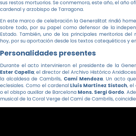
sus restos mortuorios. Se conmemora, este año, el año ofic
cardenal y arzobispo de Tarragona.
En este marco de celebración la Generalitat rindió hom
sobre todo, por su papel como defensor de la independ
Estado. También, uno de los principales meritorios de
hoy, por su aportación desde los textos catequéticos y en
Personalidades presentes
Durante el acto intervinieron el presidente de la Gener
Ester Capella
; el director del Archivo Histórico Arxidio
la alcaldesa de Cambrils,
Camí Mendoza
. Un acto qu
eclesiales. Como el cardenal
Lluís Martínez Sistach
, e
o el obispo auxiliar de Barcelona
Mons. Sergi Gordo
. Ad
musical de la Coral Verge del Camí de Cambrils, coincidie