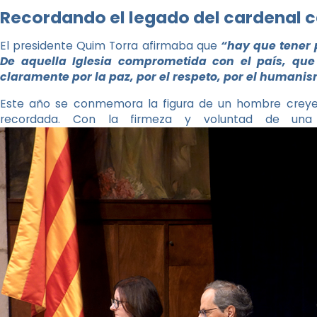
Recordando el legado del cardenal 
El presidente Quim Torra afirmaba que
“hay que tener 
De aquella Iglesia comprometida con el país, que
claramente por la paz, por el respeto, por el humanism
Este año se conmemora la figura de un hombre creye
recordada. Con la firmeza y voluntad de una 