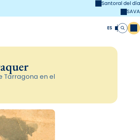
Santoral del día
SAVA
el
unya Cristiana
ES
M
Buscar
raquer
de Tarragona en el