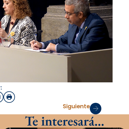
:
sApp
mail
Imprimir
Siguiente
Te interesará…