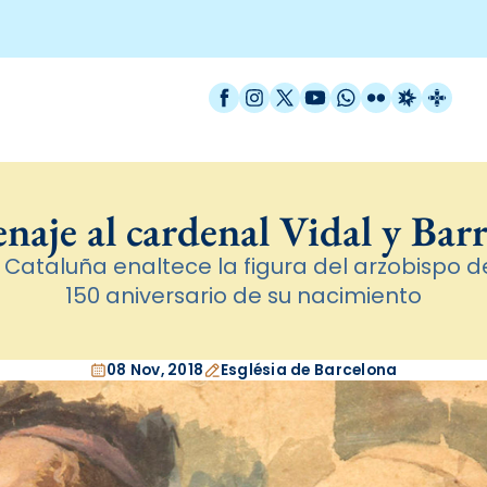
Facebook
Instagram
X / Twitter
YouTube
WhatsApp
Flickr
Radio Est
Catal
aje al cardenal Vidal y Bar
 Cataluña enaltece la figura del arzobispo 
150 aniversario de su nacimiento
08 Nov, 2018
Església de Barcelona