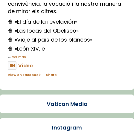
convivència, la vocació i la nostra manera
de mirar els altres.
🍿 «El día de la revelación»
🍿 «Las locas del Obelisco»
🍿 «Viaje al país de los blancos»
🍿 «León XIV, e
...
Ver más
Vídeo
View on Facebook
·
Share
Arquebisbat de Barcelona
1 week ago
Vatican Media
La Carmina va patir depressió. Fa gairebé
dos mesos, a l'Estadi Lluís Companys, la
jove va fer arribar el seu testimoni al papa
Instagram
Lleó XIV.