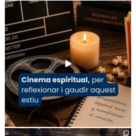
Recupera l'entrevista comp
Vatican
tican News 👇
News
www.vaticannews.va/es/iglesia/news/2026-
07/carmina-historia-depresion-papa-viaje-
espana-testimoni...
Foto
View on Facebook
·
Share
Arquebisbat de Barcelona
2 weeks ago
«Avui les santes Juliana i Semproniana ens
ajuden a alçar la mirada»
Mons. Sergi Gordo, bisbe de Tortosa, ha
presidit aquest 27 de juliol la missa de Les
Santes de Mataró.