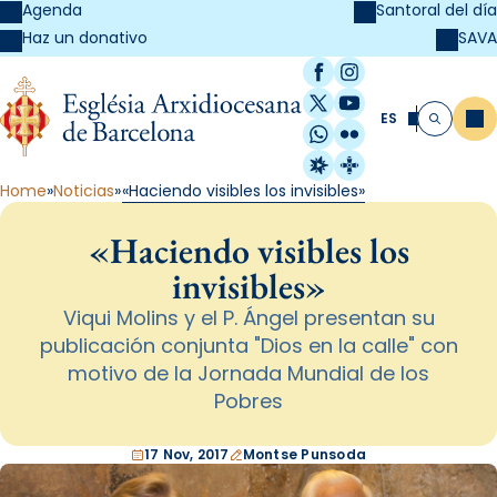
Agenda
Santoral del día
SAVA
Haz un donativo
Facebook
Instagram
X / Twitter
YouTube
ES
Me
Buscar
WhatsApp
Flickr
Radio Estel
Catalunya Cristi
Home
Noticias
«Haciendo visibles los invisibles»
«Haciendo visibles los
invisibles»
Viqui Molins y el P. Ángel presentan su
publicación conjunta "Dios en la calle" con
motivo de la Jornada Mundial de los
Pobres
17 Nov, 2017
Montse Punsoda