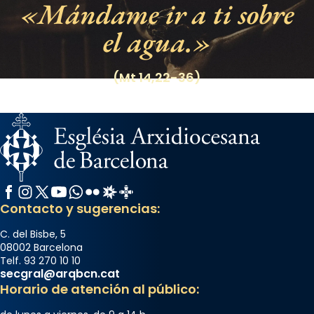
Mándame ir a ti sobre
el agua.
(Mt 14,22-36)
Facebook
Instagram
X / Twitter
YouTube
WhatsApp
Flickr
Radio Estel
Catalunya Cristiana
Contacto y sugerencias:
C. del Bisbe, 5
08002 Barcelona
Telf. 93 270 10 10
secgral@arqbcn.cat
Horario de atención al público: