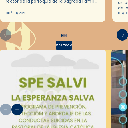
rector de la parroquia de la Sagrada Família
un c
de Barcelona durante 25 años, entre 1993 y…
de l
08/08/2026
en l
06/0
por 
Ver todo