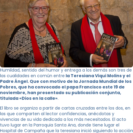
Humildad, sentido del humor y entrega a los demás son tres de
las cualidades en común entre
la Teresiana Viqui Molins y el
Padre Ángel. Que con motivo de la Jornada Mundial de los
Pobres, que ha convocado el papa Francisco este 19 de
noviembre, han presentado su publicación conjunta,
titulada «Dios en la calle»
.
El libro se organiza a partir de cartas cruzadas entre los dos, en
las que comparten al lector confidencias, anécdotas y
vivencias de su vida dedicada a los más necesitados. El acto
tuvo lugar en la Parroquia Santa Ana, donde tiene lugar el
Hospital de Campaña que la teresiana inició siguiendo la acción