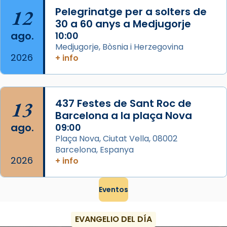
...
Ver más
12
Pelegrinatge per a solters de
Foto
30 a 60 anys a Medjugorje
ago.
10:00
View on Facebook
·
Share
Medjugorje, Bòsnia i Herzegovina
2026
+ info
13
437 Festes de Sant Roc de
Barcelona a la plaça Nova
ago.
09:00
Plaça Nova, Ciutat Vella, 08002
Barcelona, Espanya
2026
+ info
Eventos
EVANGELIO DEL DÍA