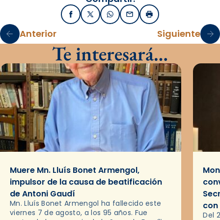
Facebook
X / Twitter
WhatsApp
Email
Imprimir
Anterior
Siguiente
Te interesará…
Muere Mn. Lluís Bonet Armengol,
Mons
impulsor de la causa de beatificación
conv
de Antoni Gaudí
Sec
Mn. Lluís Bonet Armengol ha fallecido este
con
viernes 7 de agosto, a los 95 años. Fue
Del 