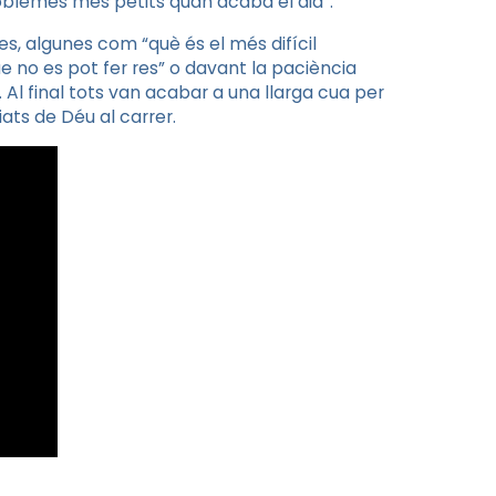
problemes més petits quan acaba el dia”.
s, algunes com “què és el més difícil
 no es pot fer res” o davant la paciència
. Al final tots van acabar a una llarga cua per
iats de Déu al carrer.