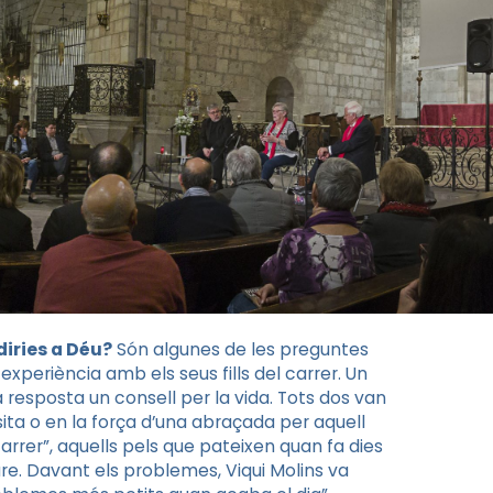
diries a Déu?
Són algunes de les preguntes
xperiència amb els seus fills del carrer. Un
a resposta un consell per la vida. Tots dos van
sita o en la força d’una abraçada per aquell
 carrer”, aquells pels que pateixen quan fa dies
mare. Davant els problemes,
Viqui
Molins va