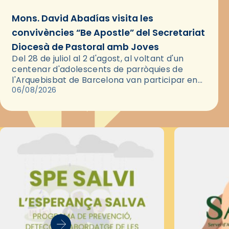
Mons. David Abadías visita les
convivències “Be Apostle” del Secretariat
Diocesà de Pastoral amb Joves
Del 28 de juliol al 2 d'agost, al voltant d'un
centenar d'adolescents de parròquies de
l'Arquebisbat de Barcelona van participar en
les convivències Be Apostle, organitzades pel
06/08/2026
Secretariat Diocesà de Pastoral amb…