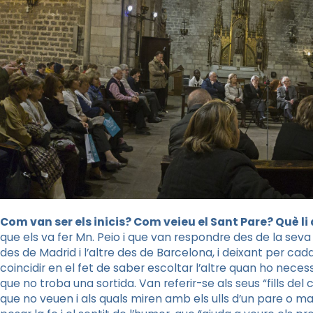
Com van ser els inicis? Com veieu el Sant Pare? Què li 
que els va fer
Mn
.
Peio
i que van respondre des de la seva e
des de Madrid i l’altre des de Barcelona, i deixant per cad
coincidir en el fet de saber escoltar l’altre quan ho neces
que no troba una sortida. Van referir-se als seus “fills del
que no veuen i als quals miren amb els ulls d’un pare o 