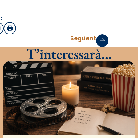
:
sApp
mail
Imprimir
Següent
T’interessarà…