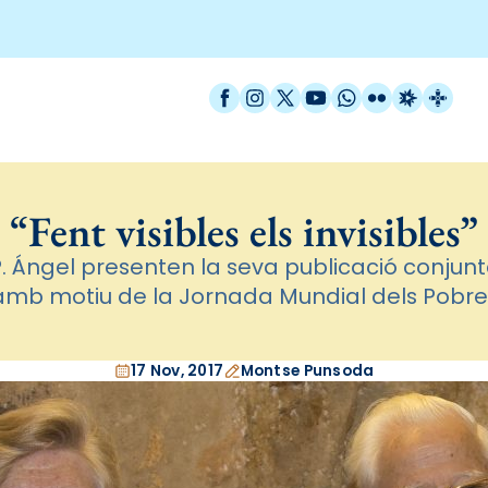
Facebook
Instagram
X / Twitter
YouTube
WhatsApp
Flickr
Radio Est
Catal
“Fent visibles els invisibles”
l P. Ángel presenten la seva publicació conjunt
amb motiu de la Jornada Mundial dels Pobre
17 Nov, 2017
Montse Punsoda