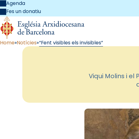
Agenda
Fes un donatiu
Home
Notícies
“Fent visibles els invisibles”
Viqui Molins i e