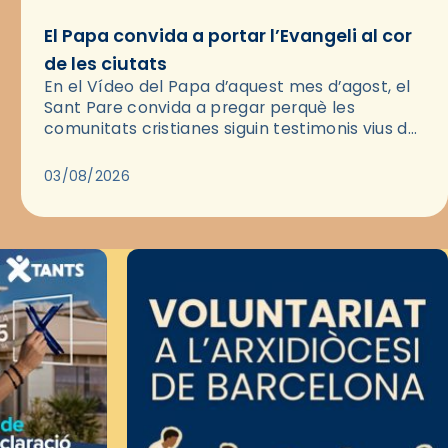
El Papa convida a portar l’Evangeli al cor
de les ciutats
En el Vídeo del Papa d’aquest mes d’agost, el
Sant Pare convida a pregar perquè les
comunitats cristianes siguin testimonis vius de
l’Evangeli enmig de les ciutats. A través d’una
pregària, el…
03/08/2026