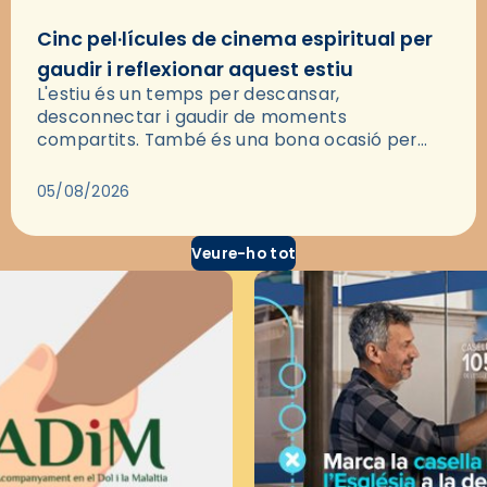
Cinc pel·lícules de cinema espiritual per
gaudir i reflexionar aquest estiu
L'estiu és un temps per descansar,
desconnectar i gaudir de moments
compartits. També és una bona ocasió per
deixar-se portar per una bona història i, a
través del cinema, reflexionar sobre les…
05/08/2026
Veure-ho tot