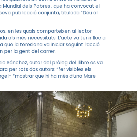
a Mundial dels Pobres
,
que ha convocat el
va publicació conjunta, titulada “Déu al
 dos, en les quals comparteixen al lector
da als més necessitats. L’acte va tenir lloc a
que la teresiana va iniciar seguint l’acció
 per la gent del carrer.
eio
Sánchez,
autor del pròleg
del llibre es va
ra per tots dos autors: “fer visibles els
ngel
– “mostrar que hi ha més d’una Mare