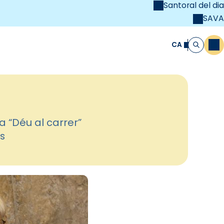
Santoral del dia
SAVA
el
unya Cristiana
CA
M
Cerca
a “Déu al carrer”
s