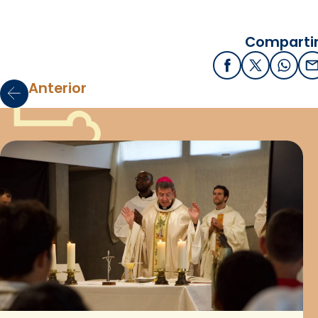
Compartir
Facebook
X / Twitter
What
E
Anterior