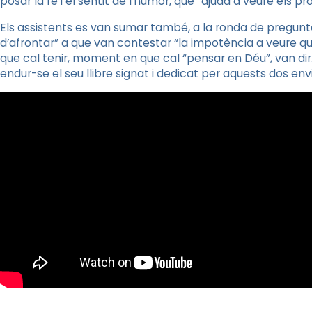
posar la fe i el sentit de l’humor, que “ajuda a veure els 
Els assistents es van sumar també, a la ronda de pregunte
d’afrontar”
a que
van contestar “la impotència a veure que
que cal tenir, moment
en que
cal “pensar en Déu”, van dir
endur-se el seu llibre signat i dedicat per aquests dos env