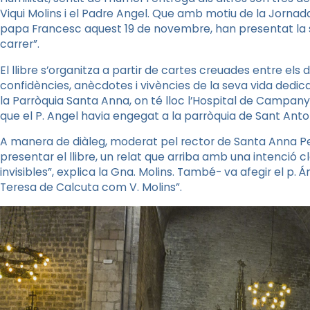
Viqui
Molins i el
Padre
Angel
. Que amb motiu de la Jornad
papa Francesc aquest 19 de novembre, han presentat la se
carrer”.
El llibre s’organitza a partir de cartes creuades entre els
confidències, anècdotes i vivències de la seva vida dedica
la Parròquia Santa Anna, on té lloc l’Hospital de Campanya 
que el P.
Angel
havia engegat a la parròquia de Sant Anton
A manera de diàleg, moderat pel rector de Santa Anna
P
presentar el llibre, un relat que arriba amb una intenció cla
invisibles”, explica la
Gna
. Molins. També- va afegir el
p
.
Á
Teresa de Calcuta com V. Molins”.