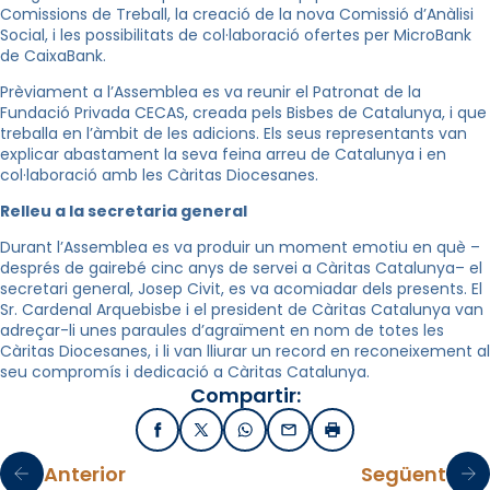
Comissions de Treball, la creació de la nova Comissió d’Anàlisi
Social, i les possibilitats de col·laboració ofertes per MicroBank
de CaixaBank.
Prèviament a l’Assemblea es va reunir el Patronat de la
Fundació Privada CECAS, creada pels Bisbes de Catalunya, i que
treballa en l’àmbit de les adicions. Els seus representants van
explicar abastament la seva feina arreu de Catalunya i en
col·laboració amb les Càritas Diocesanes.
Relleu a la secretaria general
Durant l’Assemblea es va produir un moment emotiu en què –
després de gairebé cinc anys de servei a Càritas Catalunya– el
secretari general, Josep Civit, es va acomiadar dels presents. El
Sr. Cardenal Arquebisbe i el president de Càritas Catalunya van
adreçar-li unes paraules d’agraïment en nom de totes les
Càritas Diocesanes, i li van lliurar un record en reconeixement al
seu compromís i dedicació a Càritas Catalunya.
Compartir:
Facebook
X / Twitter
WhatsApp
Email
Imprimir
Anterior
Següent