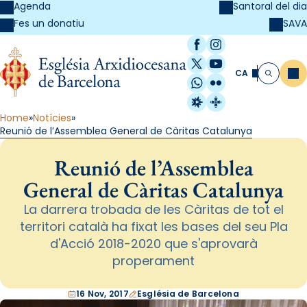
Agenda
Santoral del dia
SAVA
Fes un donatiu
Facebook
Instagram
X / Twitter
YouTube
CA
Me
Cerca
WhatsApp
Flickr
Radio Estel
Catalunya Cristi
Home
Notícies
Reunió de l’Assemblea General de Càritas Catalunya
Reunió de l’Assemblea
General de Càritas Catalunya
La darrera trobada de les Càritas de tot el
territori català ha fixat les bases del seu Pla
d'Acció 2018-2020 que s'aprovarà
properament
16 Nov, 2017
Església de Barcelona