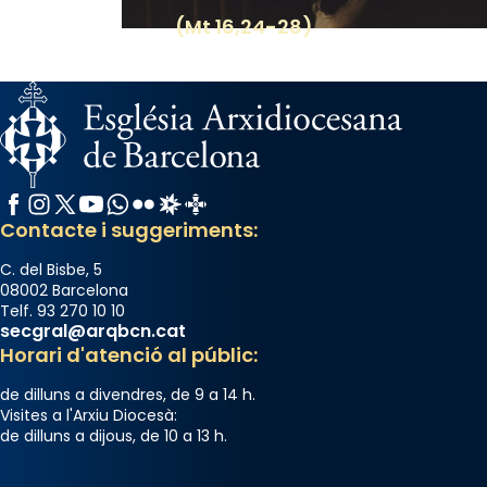
View on Facebook
·
Share
(Mt 16,24-28)
Facebook
Instagram
X / Twitter
YouTube
WhatsApp
Flickr
Radio Estel
Catalunya Cristiana
Contacte i suggeriments:
C. del Bisbe, 5
08002 Barcelona
Telf. 93 270 10 10
secgral@arqbcn.cat
Horari d'atenció al públic:
de dilluns a divendres, de 9 a 14 h.
Visites a l'Arxiu Diocesà:
de dilluns a dijous, de 10 a 13 h.