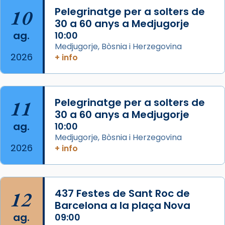
concelebrat el bisbe auxiliar de Barcelona,
10
Pelegrinatge per a solters de
Mons. David Abadías.
30 a 60 anys a Medjugorje
📸 Dr. G. Simón
ag.
10:00
Medjugorje, Bòsnia i Herzegovina
Photo
2026
+ info
View on Facebook
·
Share
Arquebisbat de Barcelona
11
Pelegrinatge per a solters de
2 weeks ago
30 a 60 anys a Medjugorje
Memòria de les santes Juliana i
ag.
10:00
Semproniana, verges i màrtirs.
Medjugorje, Bòsnia i Herzegovina
2026
+ info
Acompanyant la història de sant Cugat, a
partir de l’Edat Mitjana sorgeix la tradició
que les santes Juliana (“relatiu a Júlia”) i
Semproniana (“relatiu a Semprònia =
12
437 Festes de Sant Roc de
eterna”) són deixebles seves. I l’any 1667, el
Barcelona a la plaça Nova
frare Joan Gaspar Roig, afirma en una obra
ag.
09:00