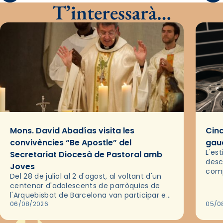
T’interessarà…
Mons. David Abadías visita les
Cinc
convivències “Be Apostle” del
gaud
L'es
Secretariat Diocesà de Pastoral amb
desc
Joves
comp
Del 28 de juliol al 2 d'agost, al voltant d'un
deix
centenar d'adolescents de parròquies de
trav
l'Arquebisbat de Barcelona van participar en
les convivències Be Apostle, organitzades
06/08/2026
05/0
pel Secretariat Diocesà de Pastoral amb…