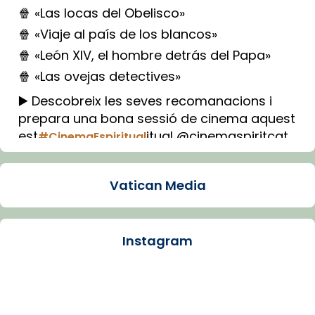
🍿 «Las locas del Obelisco»
🍿 «Viaje al país de los blancos»
🍿 «León XIV, el hombre detrás del Papa»
🍿 «Las ovejas detectives»
▶️ Descobreix les seves recomanacions i
prepara una bona sessió de cinema aquest
est
itual @cinemaspiritcat
#CinemaEspiritual
Imatge: Generada amb IA (OpenAI)
Video
Vatican Media
View on Facebook
·
Share
Instagram
Arquebisbat de Barcelona
1 week ago
La Carmina va patir depressió. Fa gairebé
dos mesos, a l'Estadi Lluís Companys, la