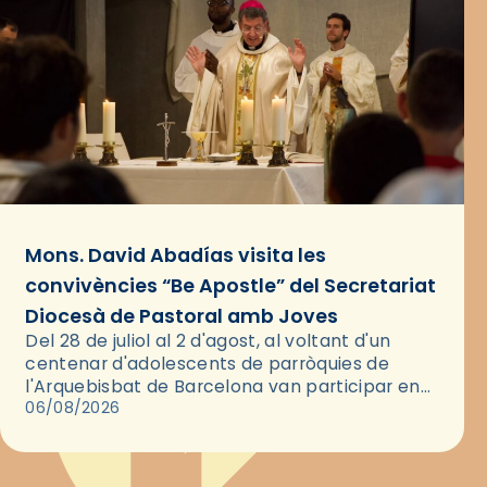
Mons. David Abadías visita les
convivències “Be Apostle” del Secretariat
Diocesà de Pastoral amb Joves
Del 28 de juliol al 2 d'agost, al voltant d'un
centenar d'adolescents de parròquies de
l'Arquebisbat de Barcelona van participar en
les convivències Be Apostle, organitzades pel
06/08/2026
Secretariat Diocesà de Pastoral amb…