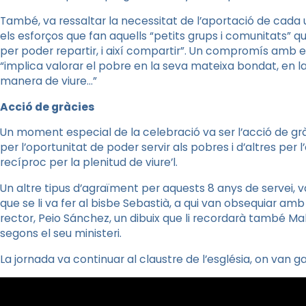
També, va ressaltar la necessitat de l’aportació de cada u
els esforços que fan aquells “petits grups i comunitats” q
per poder repartir, i així compartir”. Un compromís amb el
“implica valorar el pobre en la seva mateixa bondat, en la
manera de viure…”
Acció de gràcies
Un moment especial de la celebració va ser l’acció de grà
per l’oportunitat de poder servir als pobres i d’altres per
recíproc per la plenitud de viure’l.
Un altre tipus d’agraïment per aquests 8 anys de servei, v
que se li va fer al bisbe Sebastià, a qui van obsequiar amb 
rector,
Peio
Sánchez, un dibuix que li recordarà també M
segons el seu ministeri.
La jornada va continuar al claustre de l’església, on van ga