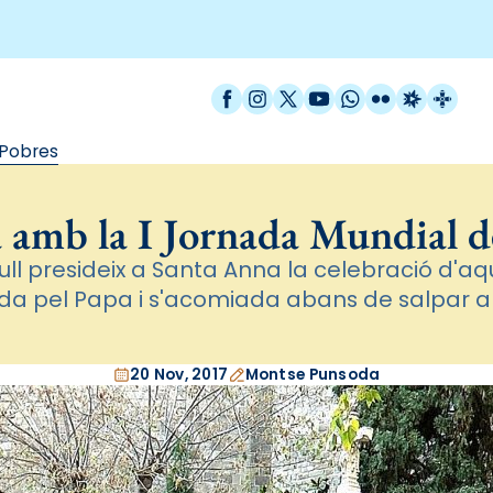
Facebook
Instagram
X / Twitter
YouTube
WhatsApp
Flickr
Radio Est
Catal
 Pobres
 amb la I Jornada Mundial d
vull presideix a Santa Anna la celebració d'aqu
a pel Papa i s'acomiada abans de salpar a
20 Nov, 2017
Montse Punsoda