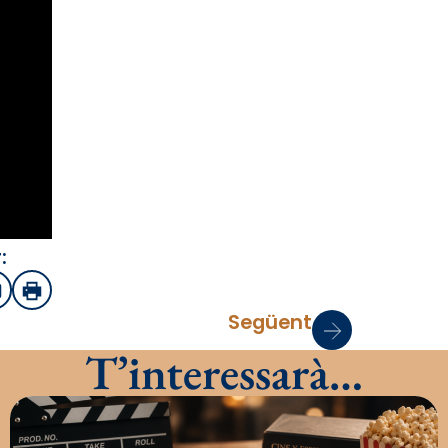
:
sApp
mail
Imprimir
Següent
T’interessarà…