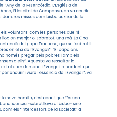
l’Any de la Misericòrdia. L’Església de
 Anna, l’Hospital de Campanya, on va acudir
es darreres misses com bisbe auxiliar de la
t els voluntaris, com les persones que hi
n lloc on menjar o, sobretot, una mà. La
Gna
.
a intenció del papa Francesc, que se “subratlli
res en el si de l’Evangeli”. “El papa ens
no només pregar pels pobres i amb els
nsem a ells”. Aquesta va ressaltar la
entre tal com demana l’Evangeli recordant que
er endurir i viure l’essència de l’Evangeli”, va
t la seva homilia, destacant que “és una
 beneficència -subratllava el bisbe- sinó
s, com els “intercessors de la societat” a