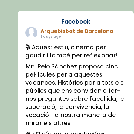
Facebook
Arquebisbat de Barcelona
2 days ago
🎬 Aquest estiu, cinema per
gaudir i també per reflexionar!
Mn. Peio Sánchez proposa cinc
pel·lícules per a aquestes
vacances. Històries per a tots els
públics que ens conviden a fer-
nos preguntes sobre l'acollida, la
superació, la convivència, la
vocació i la nostra manera de
mirar els altres.
🍿 «El día de la revelación»