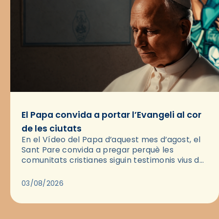
El Papa convida a portar l’Evangeli al cor
de les ciutats
En el Vídeo del Papa d’aquest mes d’agost, el
Sant Pare convida a pregar perquè les
comunitats cristianes siguin testimonis vius de
l’Evangeli enmig de les ciutats. A través d’una
pregària, el…
03/08/2026