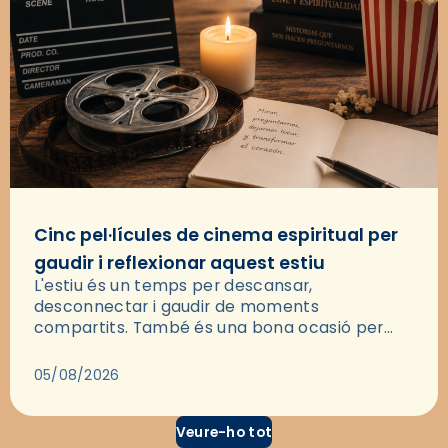
Cinc pel·lícules de cinema espiritual per
gaudir i reflexionar aquest estiu
L'estiu és un temps per descansar,
desconnectar i gaudir de moments
compartits. També és una bona ocasió per
deixar-se portar per una bona història i, a
través del cinema, reflexionar sobre les…
05/08/2026
Veure-ho tot