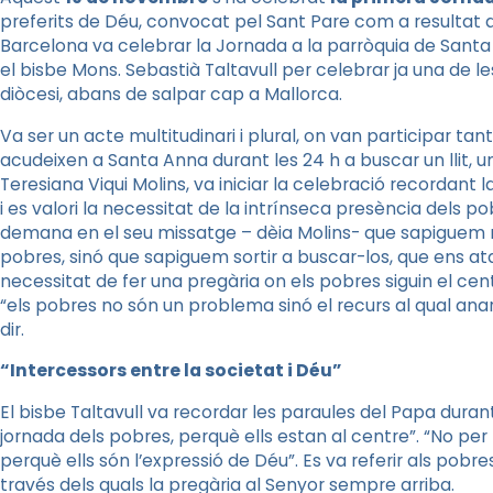
preferits de Déu, convocat pel Sant Pare com a resultat de 
Barcelona va celebrar la Jornada a la parròquia de Santa
el bisbe Mons. Sebastià Taltavull per celebrar ja una de l
diòcesi, abans de salpar cap a Mallorca.
Va ser un acte multitudinari i plural, on van participar tan
acudeixen a Santa Anna durant les 24 h a buscar un llit, u
Teresiana
Viqui
Molins, va iniciar la celebració recordant l
i es valori la necessitat de la intrínseca presència dels pob
demana en el seu missatge –
dèia
Molins- que sapiguem 
pobres, sinó que sapiguem sortir a buscar-los, que ens ata
necessitat de fer una pregària on els pobres siguin el c
“els pobres no són un problema sinó el recurs al qual anar p
dir.
“Intercessors entre la societat i Déu”
El bisbe Taltavull va recordar les paraules del Papa duran
jornada dels pobres, perquè ells estan al centre”. “No per
perquè ells són l’expressió de Déu”. Es va referir als pobre
través dels quals la pregària al Senyor sempre arriba.