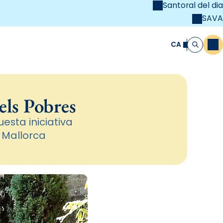
Santoral del dia
SAVA
el
unya Cristiana
CA
M
Cerca
els Pobres
esta iniciativa
 Mallorca