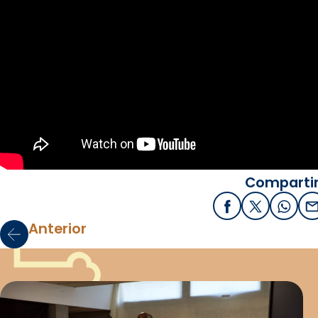
Compartir
Facebook
X / Twitter
What
E
Anterior