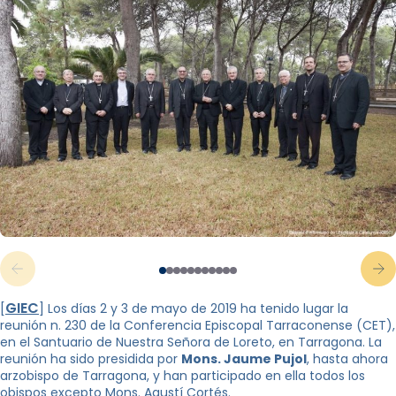
GIEC
[
] Los días 2 y 3 de mayo de 2019 ha tenido lugar la
reunión n. 230 de la Conferencia Episcopal Tarraconense (CET),
en el Santuario de Nuestra Señora de Loreto, en Tarragona. La
reunión ha sido presidida por
Mons. Jaume Pujol
, hasta ahora
arzobispo de Tarragona, y han participado en ella todos los
obispos excepto Mons. Agustí Cortés.