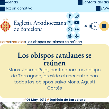
Agenda
Santoral del día
SAVA
Haz un donativo
Facebook
Instagram
X / Twitter
YouTube
ES
Me
Buscar
WhatsApp
Flickr
Radio Estel
Catalunya Cristi
Home
Noticias
Los obispos catalanes se reúnen
Los obispos catalanes se
reúnen
Mons. Jaume Pujol, hasta ahora arzobispo
de Tarragona, preside el encuentro con
todos los obispos salvo Mons. Agustí
Cortés
06 May, 2019
Església de Barcelona