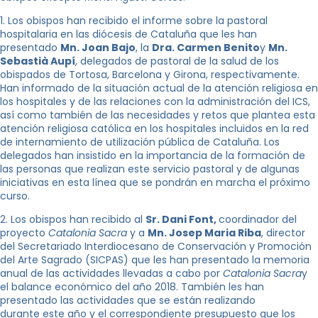
1. Los obispos han recibido el informe sobre la pastoral
hospitalaria en las diócesis de Cataluña que les han
presentado
Mn. Joan Bajo
, la
Dra. Carmen Benito
y
Mn.
Sebastià Aupí
, delegados de pastoral de la salud de los
obispados de Tortosa, Barcelona y Girona, respectivamente.
Han informado de la situación actual de la atención religiosa en
los hospitales y de las relaciones con la administración del ICS,
así como también de las necesidades y retos que plantea esta
atención religiosa católica en los hospitales incluidos en la red
de internamiento de utilización pública de Cataluña. Los
delegados han insistido en la importancia de la formación de
las personas que realizan este servicio pastoral y de algunas
iniciativas en esta línea que se pondrán en marcha el próximo
curso.
2. Los obispos han recibido al
Sr. Dani Font,
coordinador del
proyecto
Catalonia Sacra
y a
Mn. Josep Maria Riba
, director
del Secretariado Interdiocesano de Conservación y Promoción
del Arte Sagrado (SICPAS) que les han presentado la memoria
anual de las actividades llevadas a cabo por
Catalonia Sacra
y
el balance económico del año 2018. También les han
presentado las actividades que se están realizando
durante este año y el correspondiente presupuesto que los