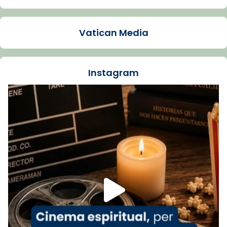
Arquebisbat de Barcelona
1 week ago
Vatican Media
La Carmina va patir depressió. Fa gairebé
dos mesos, a l'Estadi Lluís Companys, la
jove va fer arribar el seu testimoni al papa
Instagram
Lleó XIV.
Recupera l'entrevista comp
Vatican
tican News 👇
News
www.vaticannews.va/es/iglesia/news/2026-
07/carmina-historia-depresion-papa-viaje-
espana-testimoni...
Foto
View on Facebook
·
Share
Arquebisbat de Barcelona
2 weeks ago