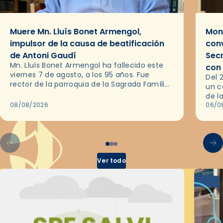
Muere Mn. Lluís Bonet Armengol,
Mons
impulsor de la causa de beatificación
conv
de Antoni Gaudí
Sec
Mn. Lluís Bonet Armengol ha fallecido este
con
viernes 7 de agosto, a los 95 años. Fue
Del 
rector de la parroquia de la Sagrada Família
un c
de Barcelona durante 25 años, entre 1993 y…
de l
08/08/2026
en l
06/0
por 
Ver todo