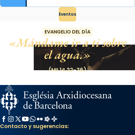
Eventos
EVANGELIO DEL DÍA
Mándame ir a ti sobre
el agua.
(Mt 14,22-36)
Facebook
Instagram
X / Twitter
YouTube
WhatsApp
Flickr
Radio Estel
Catalunya Cristiana
Contacto y sugerencias: