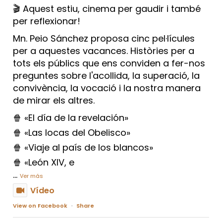
🎬 Aquest estiu, cinema per gaudir i també
per reflexionar!
Mn. Peio Sánchez proposa cinc pel·lícules
per a aquestes vacances. Històries per a
tots els públics que ens conviden a fer-nos
preguntes sobre l'acollida, la superació, la
convivència, la vocació i la nostra manera
de mirar els altres.
🍿 «El día de la revelación»
🍿 «Las locas del Obelisco»
🍿 «Viaje al país de los blancos»
🍿 «León XIV, e
...
Ver más
Vídeo
View on Facebook
·
Share