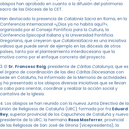
obispos han aprobado en cuanto a la difusión del patrimonio
sacro de las Diócesis de la CET.
Han destacado la presencia de
Catalonia Sacra
en Roma, en la
Conferencia Internacional «¿Dios ya no habita aquí?»,
organizada por el Consejo Pontificio para la Cultura, la
Conferencia Episcopal Italiana y la Universidad Pontificia
Gregoriana, que creyeron que
CataloniaSacra
es una iniciativa
valiosa que puede servir de ejemplo en las diócesis de otros
países, tanto por el planteamiento interdiocesano que la
motiva como por el enfoque concreto del proyecto.
3. El
Sr. Francesc Roig
, presidente de
Càritas Catalunya
, que es
el órgano de coordinación de las diez
Cáritas Diocesanas
con
sede en Cataluña, ha informado de la Memoria de actividades
y ha presentado a los obispos diversas iniciativas que se llevan
a cabo para orientar, coordinar y realizar la acción social y
caritativa de la Iglesia.
4. Los obispos se han reunido con la nueva Junta Directiva de la
Unión de Religiosos de Cataluña (URC) formada por fra
Eduard
Rey
, superior provincial de los Capuchinos de Cataluña y nuevo
presidente de la URC; la hermana
Rosa Masferrer
, provincial
de las Religiosas de San José de Girona (vicepresidenta), la