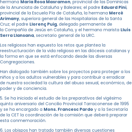
hermana
Maria Rosa Masramon
, provincial de las Dominicas
de la Anunciata de Cataluña y Baleares; el padre
Eduard Pini
,
provincial de la Escuela Pía de Cataluña, la hermana
Mercè
Arimany
, superiora general de las Hospitalarias de la Santa
Cruz; el padre
Llorenç Puig
, delegado permanente de
la Compañía de Jesús en Cataluña, y el hermano marista
Lluís
Serra Llansana
, secretario general de la URC.
Los religiosos han expuesto los retos que plantea la
reestructuración de la vida religiosa en las diócesis catalanas y
la forma en que se está enfocando desde las diversas
Congregaciones.
Han dialogado también sobre los proyectos para proteger a los
niños y a los adultos vulnerables y para contribuir a erradicar
de nuestra sociedad la cultura del abuso sexual, económico, de
poder y de conciencia.
5. Se ha iniciado el estudio de los preparativos del vigésimo
quinto aniversario del Concilio Provincial Tarraconense de 1995
y se ha encargado a
Mons. Francesc Pardo
y a la Secretaría
de la CET la coordinación de la comisión que deberá preparar
esta conmemoración.
6. Los obispos han tratado también diversas cuestiones