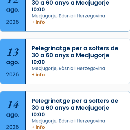
30 a 60 anys a Medjugorje
que les santes Juliana (“relatiu a Júlia”) i
ago.
10:00
Semproniana (“relatiu a Semprònia =
Medjugorje, Bòsnia i Herzegovina
eterna”) són deixebles seves. I l’any 1667, el
2026
+ info
frare Joan Gaspar Roig, afirma en una obra
que les santes són filles de l’antiga Iluro.
Mataró en reivindicarà les relíq
13
Pelegrinatge per a solters de
...
Ver más
30 a 60 anys a Medjugorje
Foto
ago.
10:00
Medjugorje, Bòsnia i Herzegovina
View on Facebook
·
Share
2026
+ info
14
Pelegrinatge per a solters de
30 a 60 anys a Medjugorje
ago.
10:00
Medjugorje, Bòsnia i Herzegovina
2026
+ info