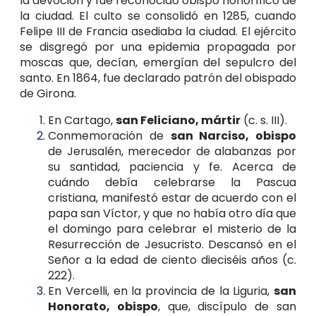
la devoción y fue reconocido obispo honorífico de
la ciudad. El culto se consolidó en 1285, cuando
Felipe III de Francia asediaba la ciudad. El ejército
se disgregó por una epidemia propagada por
moscas que, decían, emergían del sepulcro del
santo. En 1864, fue declarado patrón del obispado
de Girona.
En Cartago,
san Feliciano, mártir
(c. s. III).
Conmemoración de
san Narciso, obispo
de Jerusalén, merecedor de alabanzas por
su santidad, paciencia y fe. Acerca de
cuándo debía celebrarse la Pascua
cristiana, manifestó estar de acuerdo con el
papa san Víctor, y que no había otro día que
el domingo para celebrar el misterio de la
Resurrección de Jesucristo. Descansó en el
Señor a la edad de ciento dieciséis años (c.
222).
En Vercelli, en la provincia de la Liguria,
san
Honorato, obispo
, que, discípulo de san