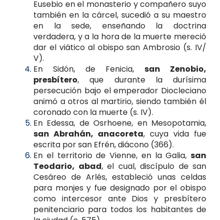
Eusebio en el monasterio y compañero suyo
también en la cárcel, sucedió a su maestro
en la sede, enseñando la doctrina
verdadera, y a la hora de la muerte mereció
dar el viático al obispo san Ambrosio (s. IV/
V).
En Sidón, de Fenicia,
san Zenobio,
presbítero
, que durante la durísima
persecución bajo el emperador Diocleciano
animó a otros al martirio, siendo también él
coronado con la muerte (s. IV).
En Edessa, de Osrhoene, en Mesopotamia,
san Abrahán, anacoreta
, cuya vida fue
escrita por san Efrén, diácono (366).
En el territorio de Vienne, en la Galia,
san
Teodario, abad
, el cual, discípulo de san
Cesáreo de Arlés, estableció unas celdas
para monjes y fue designado por el obispo
como intercesor ante Dios y presbítero
penitenciario para todos los habitantes de