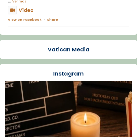
...
Ver más
Vídeo
View on Facebook
·
Share
Arquebisbat de Barcelona
1 week ago
Vatican Media
La Carmina va patir depressió. Fa gairebé
dos mesos, a l'Estadi Lluís Companys, la
jove va fer arribar el seu testimoni al papa
Instagram
Lleó XIV.
Recupera l'entrevista comp
Vatican
tican News 👇
News
www.vaticannews.va/es/iglesia/news/2026-
07/carmina-historia-depresion-papa-viaje-
espana-testimoni...
Foto