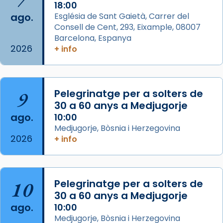
1 week ago
18:00
ago.
Església de Sant Gaietà, Carrer del
Aquest dilluns, 27 de juliol, ha tingut lloc la
Consell de Cent, 293, Eixample, 08007
missa d’acció de gràcies en agraïment al
Barcelona, Espanya
comitè organitzador de la visita apostòlica
2026
+ info
del Sant Pare Lleó XIV a Barcelona, i als
col·laboradors, a la Catedral de Barcelona.
L’arquebisbe de Barcelona, el cardenal Joan
9
Pelegrinatge per a solters de
Josep Omella, ha presidit la missa i l’ha
30 a 60 anys a Medjugorje
concelebrat el bisbe auxiliar de Barcelona,
ago.
10:00
Mons. David Abadías.
Medjugorje, Bòsnia i Herzegovina
2026
+ info
📸 Dr. G. Simón
Foto
View on Facebook
·
Share
10
Pelegrinatge per a solters de
30 a 60 anys a Medjugorje
Arquebisbat de Barcelona
ago.
10:00
2 weeks ago
Medjugorje, Bòsnia i Herzegovina