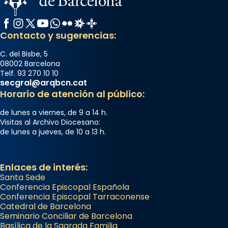
Facebook
Instagram
X / Twitter
YouTube
WhatsApp
Flickr
Radio Estel
Catalunya Cristiana
Contacto y sugerencias:
C. del Bisbe, 5
08002 Barcelona
Telf. 93 270 10 10
secgral@arqbcn.cat
Horario de atención al público:
de lunes a viernes, de 9 a 14 h.
Visitas al Archivo Diocesano:
de lunes a jueves, de 10 a 13 h.
Enlaces de interés:
Santa Sede
Conferencia Episcopal Española
Conferencia Episcopal Tarraconense
Catedral de Barcelona
Seminario Conciliar de Barcelona
Basílica de la Sagrada Familia