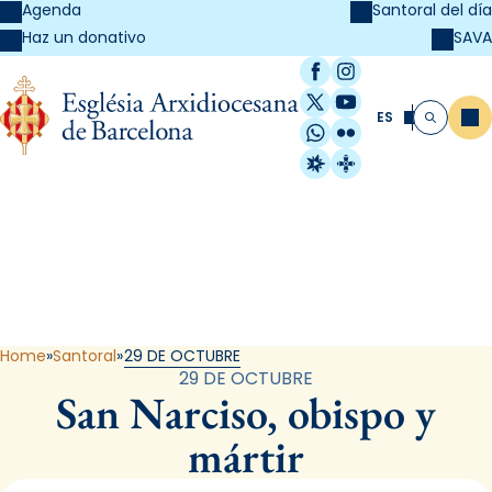
Agenda
Santoral del día
SAVA
Haz un donativo
Facebook
Instagram
X / Twitter
YouTube
ES
Me
Buscar
WhatsApp
Flickr
Radio Estel
Catalunya Cristi
Santoral
Home
Santoral
29 DE OCTUBRE
29 DE OCTUBRE
San Narciso, obispo y
mártir