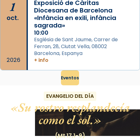
1
Exposició de Càritas
Diocesana de Barcelona
oct.
«Infància en exili, infància
sagrada»
10:00
Església de Sant Jaume, Carrer de
Ferran, 28, Ciutat Vella, 08002
Barcelona, Espanya
2026
+ info
Eventos
EVANGELIO DEL DÍA
Su rostro resplandecía
como el sol.
(Mt 17,1-9)