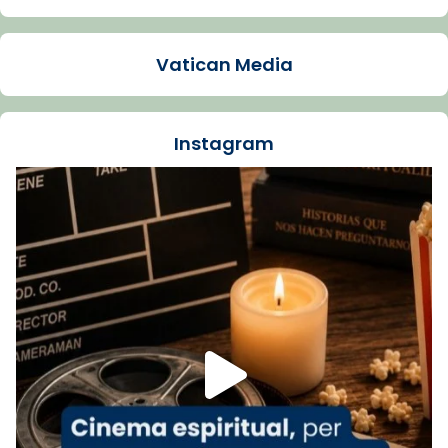
Arquebisbat de Barcelona
1 week ago
Vatican Media
La Carmina va patir depressió. Fa gairebé
dos mesos, a l'Estadi Lluís Companys, la
jove va fer arribar el seu testimoni al papa
Instagram
Lleó XIV.
Recupera l'entrevista comp
Vatican
tican News 👇
News
www.vaticannews.va/es/iglesia/news/2026-
07/carmina-historia-depresion-papa-viaje-
espana-testimoni...
Foto
View on Facebook
·
Share
Arquebisbat de Barcelona
1 week ago