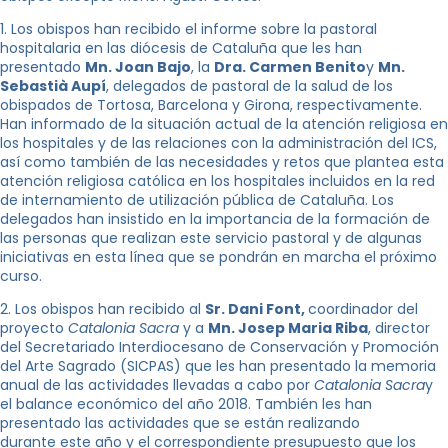
1. Los obispos han recibido el informe sobre la pastoral
hospitalaria en las diócesis de Cataluña que les han
presentado
Mn. Joan Bajo
, la
Dra. Carmen Benito
y
Mn.
Sebastià Aupí
, delegados de pastoral de la salud de los
obispados de Tortosa, Barcelona y Girona, respectivamente.
Han informado de la situación actual de la atención religiosa en
los hospitales y de las relaciones con la administración del ICS,
así como también de las necesidades y retos que plantea esta
atención religiosa católica en los hospitales incluidos en la red
de internamiento de utilización pública de Cataluña. Los
delegados han insistido en la importancia de la formación de
las personas que realizan este servicio pastoral y de algunas
iniciativas en esta línea que se pondrán en marcha el próximo
curso.
2. Los obispos han recibido al
Sr. Dani Font,
coordinador del
proyecto
Catalonia Sacra
y a
Mn. Josep Maria Riba
, director
del Secretariado Interdiocesano de Conservación y Promoción
del Arte Sagrado (SICPAS) que les han presentado la memoria
anual de las actividades llevadas a cabo por
Catalonia Sacra
y
el balance económico del año 2018. También les han
presentado las actividades que se están realizando
durante este año y el correspondiente presupuesto que los