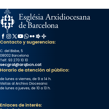
Facebook
Instagram
X / Twitter
YouTube
WhatsApp
Flickr
Radio Estel
Catalunya Cristiana
Contacto y sugerencias:
C. del Bisbe, 5
08002 Barcelona
Telf. 93 270 10 10
secgral@arqbcn.cat
Horario de atención al público:
de lunes a viernes, de 9 a 14 h.
Visitas al Archivo Diocesano:
de lunes a jueves, de 10 a 13 h.
Enlaces de interés: