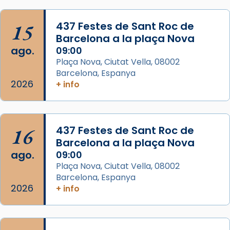
que les santes Juliana (“relatiu a Júlia”) i
15
Semproniana (“relatiu a Semprònia =
437 Festes de Sant Roc de
Barcelona a la plaça Nova
eterna”) són deixebles seves. I l’any 1667, el
ago.
09:00
frare Joan Gaspar Roig, afirma en una obra
Plaça Nova, Ciutat Vella, 08002
que les santes són filles de l’antiga Iluro.
Barcelona, Espanya
Mataró en reivindicarà les relíq
2026
+ info
...
Ver más
Foto
View on Facebook
·
Share
16
437 Festes de Sant Roc de
Barcelona a la plaça Nova
ago.
09:00
Plaça Nova, Ciutat Vella, 08002
Barcelona, Espanya
2026
+ info