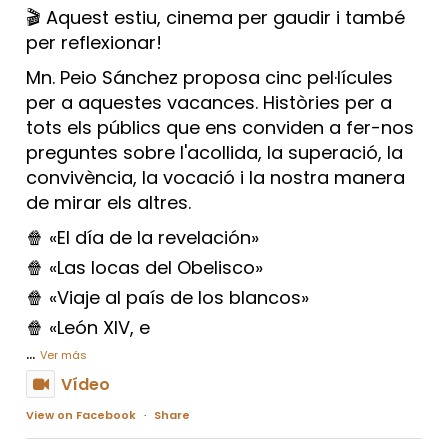
🎬 Aquest estiu, cinema per gaudir i també
per reflexionar!
Mn. Peio Sánchez proposa cinc pel·lícules
per a aquestes vacances. Històries per a
tots els públics que ens conviden a fer-nos
preguntes sobre l'acollida, la superació, la
convivència, la vocació i la nostra manera
de mirar els altres.
🍿 «El día de la revelación»
🍿 «Las locas del Obelisco»
🍿 «Viaje al país de los blancos»
🍿 «León XIV, e
...
Ver más
Vídeo
View on Facebook
·
Share