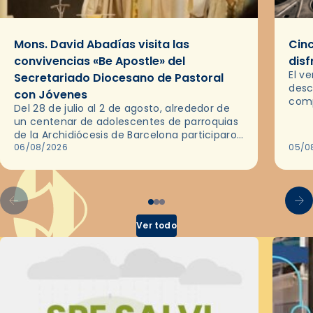
Mons. David Abadías visita las
Cinc
convivencias «Be Apostle» del
disf
El v
Secretariado Diocesano de Pastoral
desc
con Jóvenes
comp
Del 28 de julio al 2 de agosto, alrededor de
ocas
un centenar de adolescentes de parroquias
histo
de la Archidiócesis de Barcelona participaron
sobr
en las convivencias Be Apostle, organizadas
06/08/2026
05/0
por el Secretariado Diocesano…
Ver todo