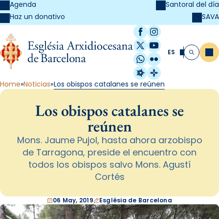
Agenda
Santoral del día
SAVA
Haz un donativo
Facebook
Instagram
X / Twitter
YouTube
ES
Me
Buscar
WhatsApp
Flickr
Radio Estel
Catalunya Cristi
Home
Noticias
Los obispos catalanes se reúnen
Los obispos catalanes se
reúnen
Mons. Jaume Pujol, hasta ahora arzobispo
de Tarragona, preside el encuentro con
todos los obispos salvo Mons. Agustí
Cortés
06 May, 2019
Església de Barcelona