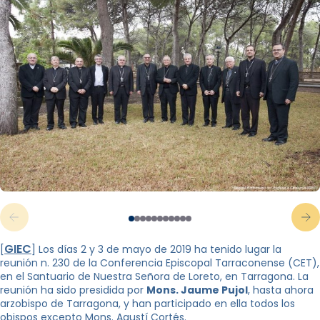
GIEC
[
] Los días 2 y 3 de mayo de 2019 ha tenido lugar la
reunión n. 230 de la Conferencia Episcopal Tarraconense (CET),
en el Santuario de Nuestra Señora de Loreto, en Tarragona. La
reunión ha sido presidida por
Mons. Jaume Pujol
, hasta ahora
arzobispo de Tarragona, y han participado en ella todos los
obispos excepto Mons. Agustí Cortés.