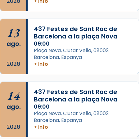
2026
+ info
del Sant Pare Lleó XIV a Barcelona, i als
col·laboradors, a la Catedral de Barcelona.
L’arquebisbe de Barcelona, el cardenal Joan
13
437 Festes de Sant Roc de
Josep Omella, ha presidit la missa i l’ha
Barcelona a la plaça Nova
concelebrat el bisbe auxiliar de Barcelona,
ago.
09:00
Mons. David Abadías.
Plaça Nova, Ciutat Vella, 08002
Barcelona, Espanya
📸 Dr. G. Simón
2026
+ info
Foto
View on Facebook
·
Share
14
437 Festes de Sant Roc de
Arquebisbat de Barcelona
Barcelona a la plaça Nova
2 weeks ago
ago.
09:00
Memòria de les santes Juliana i
Plaça Nova, Ciutat Vella, 08002
Semproniana, verges i màrtirs.
Barcelona, Espanya
2026
+ info
Acompanyant la història de sant Cugat, a
partir de l’Edat Mitjana sorgeix la tradició