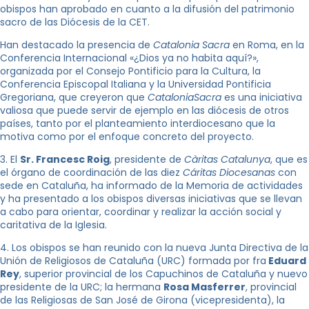
obispos han aprobado en cuanto a la difusión del patrimonio
sacro de las Diócesis de la CET.
Han destacado la presencia de
Catalonia Sacra
en Roma, en la
Conferencia Internacional «¿Dios ya no habita aquí?»,
organizada por el Consejo Pontificio para la Cultura, la
Conferencia Episcopal Italiana y la Universidad Pontificia
Gregoriana, que creyeron que
CataloniaSacra
es una iniciativa
valiosa que puede servir de ejemplo en las diócesis de otros
países, tanto por el planteamiento interdiocesano que la
motiva como por el enfoque concreto del proyecto.
3. El
Sr. Francesc Roig
, presidente de
Càritas Catalunya
, que es
el órgano de coordinación de las diez
Cáritas Diocesanas
con
sede en Cataluña, ha informado de la Memoria de actividades
y ha presentado a los obispos diversas iniciativas que se llevan
a cabo para orientar, coordinar y realizar la acción social y
caritativa de la Iglesia.
4. Los obispos se han reunido con la nueva Junta Directiva de la
Unión de Religiosos de Cataluña (URC) formada por fra
Eduard
Rey
, superior provincial de los Capuchinos de Cataluña y nuevo
presidente de la URC; la hermana
Rosa Masferrer
, provincial
de las Religiosas de San José de Girona (vicepresidenta), la