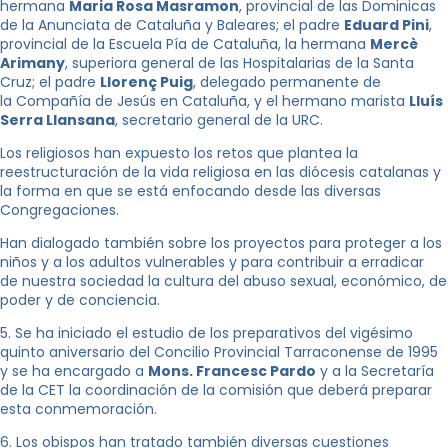
hermana
Maria Rosa Masramon
, provincial de las Dominicas
de la Anunciata de Cataluña y Baleares; el padre
Eduard Pini
,
provincial de la Escuela Pía de Cataluña, la hermana
Mercè
Arimany
, superiora general de las Hospitalarias de la Santa
Cruz; el padre
Llorenç Puig
, delegado permanente de
la Compañía de Jesús en Cataluña, y el hermano marista
Lluís
Serra Llansana
, secretario general de la URC.
Los religiosos han expuesto los retos que plantea la
reestructuración de la vida religiosa en las diócesis catalanas y
la forma en que se está enfocando desde las diversas
Congregaciones.
Han dialogado también sobre los proyectos para proteger a los
niños y a los adultos vulnerables y para contribuir a erradicar
de nuestra sociedad la cultura del abuso sexual, económico, de
poder y de conciencia.
5. Se ha iniciado el estudio de los preparativos del vigésimo
quinto aniversario del Concilio Provincial Tarraconense de 1995
y se ha encargado a
Mons. Francesc Pardo
y a la Secretaría
de la CET la coordinación de la comisión que deberá preparar
esta conmemoración.
6. Los obispos han tratado también diversas cuestiones