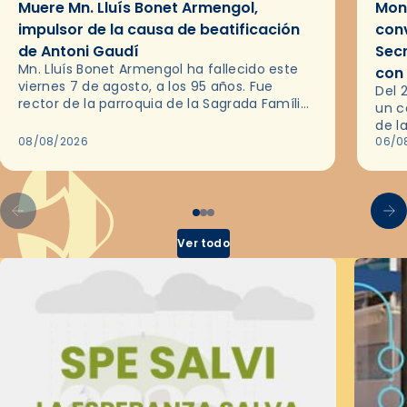
Muere Mn. Lluís Bonet Armengol,
Mons
impulsor de la causa de beatificación
conv
de Antoni Gaudí
Sec
Mn. Lluís Bonet Armengol ha fallecido este
con
viernes 7 de agosto, a los 95 años. Fue
Del 
rector de la parroquia de la Sagrada Família
un c
de Barcelona durante 25 años, entre 1993 y…
de l
08/08/2026
en l
06/0
por 
Ver todo