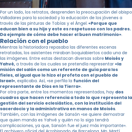
Por un lado, los retratos, desprenden la preocupación del obispo
Valladares para la sociedad y la educación de los jóvenes a
través de las pinturas de Tobías y el Ángel.
«Porque que
educan bien a su hijo y este es respetuoso con los padres.
Da ejemplo de cómo debe hacer el buen matrimonio»
.
Relación con el pueblo
Mientras la historiadora repasaba las diferentes escenas
retratadas, los asistentes miraban boquiabiertos cada una de
las imágenes. Entre estas destacan diversas sobre
Moisés y
Yahvé,
a través de los cuales se pretendía representar
«la
misión del salón como un referente de guía para los
fieles, al igual que lo hizo el profeta con el pueblo de
Israel»
, explicaba. Así, «se perfila la
función del
representante de Dios en la Tierra»
.
Por otra parte, entre los momentos representados, hay
dos
cuadros que hacen referencia a todo lo que representa la
gestión del servicio eclesiástico, con la institución del
sacerdocio y la administrativa en manos de Moisés
.
También, con las imágenes de Sansón «se quiere demostrar
que quien manda es Yahvé y quién no lo siga tendrá
complicaciones, ya que, Sansón fue el juez más importante».
El archivero oficial del Arzobispado de Barcelona, ​​Mn. Martí