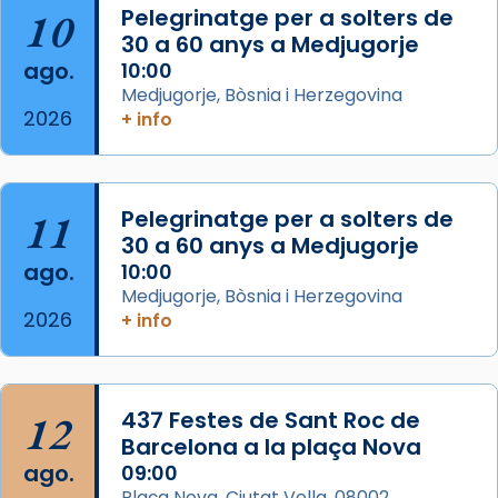
10
Pelegrinatge per a solters de
L’arquebisbe de Barcelona, el cardenal Joan
30 a 60 anys a Medjugorje
Josep Omella, ha presidit la missa i l’ha
ago.
10:00
concelebrat el bisbe auxiliar de Barcelona,
Medjugorje, Bòsnia i Herzegovina
Mons. David Abadías.
2026
+ info
📸 Dr. G. Simón
Foto
11
Pelegrinatge per a solters de
View on Facebook
·
Share
30 a 60 anys a Medjugorje
ago.
10:00
Arquebisbat de Barcelona
Medjugorje, Bòsnia i Herzegovina
2 weeks ago
2026
+ info
Memòria de les santes Juliana i
Semproniana, verges i màrtirs.
Acompanyant la història de sant Cugat, a
12
437 Festes de Sant Roc de
partir de l’Edat Mitjana sorgeix la tradició
Barcelona a la plaça Nova
que les santes Juliana (“relatiu a Júlia”) i
ago.
09:00
Semproniana (“relatiu a Semprònia =
Plaça Nova, Ciutat Vella, 08002