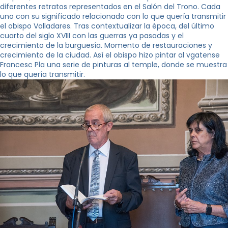
diferentes retratos representados en el Salón del Trono. Cada
uno con su significado relacionado con lo que quería transmitir
el obispo Valladares. Tras contextualizar la época, del último
cuarto del siglo XVIII con las guerras ya pasadas y el
crecimiento de la burguesía. Momento de restauraciones y
crecimiento de la ciudad. Así el obispo hizo pintar al vgatense
Francesc Pla una serie de pinturas al temple, donde se muestra
lo que quería transmitir.