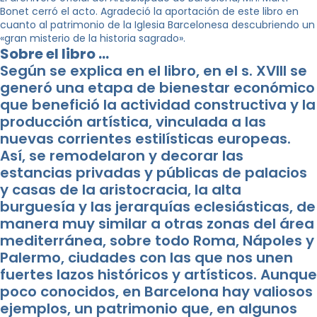
Bonet cerró el acto. Agradeció la aportación de este libro en
cuanto al patrimonio de la Iglesia Barcelonesa descubriendo un
«gran misterio de la historia sagrado».
Sobre el
libro
…
Según
se explica en
el libro,
en el s.
XVIII
se
generó
una etapa
de bienestar económico
que benefició
la actividad
constructiva
y la
producción
artística
, vinculada
a las
nuevas corrientes
estilísticas europeas
.
Así
,
se remodelaron
y decorar
las
estancias
privadas
y
públicas de
palacios
y casas
de la aristocracia,
la alta
burguesía
y
las jerarquías eclesiásticas
,
de
manera muy
similar a
otras zonas
del área
mediterránea
, sobre todo
Roma
, Nápoles
y
Palermo
,
ciudades
con las que
nos unen
fuertes lazos
históricos y
artísticos.
Aunque
poco
conocidos,
en Barcelona hay
valiosos
ejemplos
,
un patrimonio que
,
en algunos