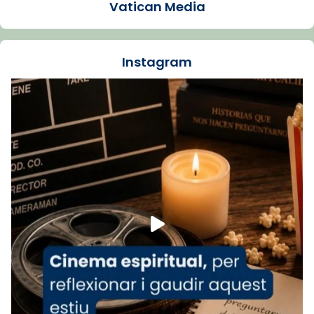
Vatican Media
La Carmina va patir depressió. Fa gairebé
dos mesos, a l'Estadi Lluís Companys, la
jove va fer arribar el seu testimoni al papa
Instagram
Lleó XIV.
Recupera l'entrevista comp
Vatican
tican News 👇
News
www.vaticannews.va/es/iglesia/news/2026-
07/carmina-historia-depresion-papa-viaje-
espana-testimoni...
Foto
View on Facebook
·
Share
Arquebisbat de Barcelona
2 weeks ago
«Avui les santes Juliana i Semproniana ens
ajuden a alçar la mirada»