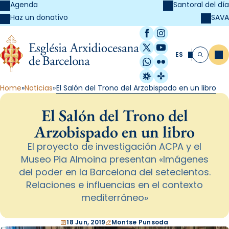
Agenda
Santoral del día
SAVA
Haz un donativo
Facebook
Instagram
X / Twitter
YouTube
ES
Me
Buscar
WhatsApp
Flickr
Radio Estel
Catalunya Cristi
Home
Noticias
El Salón del Trono del Arzobispado en un libro
El Salón del Trono del
Arzobispado en un libro
El proyecto de investigación ACPA y el
Museo Pia Almoina presentan «Imágenes
del poder en la Barcelona del setecientos.
Relaciones e influencias en el contexto
mediterráneo»
18 Jun, 2019
Montse Punsoda