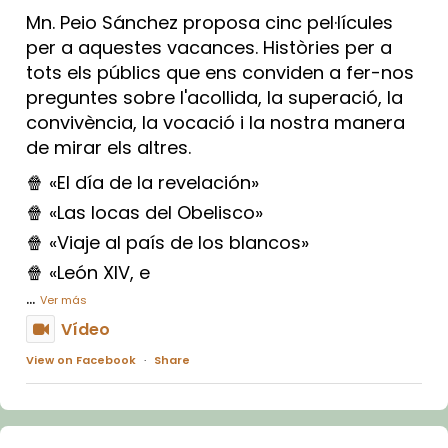
Mn. Peio Sánchez proposa cinc pel·lícules
per a aquestes vacances. Històries per a
tots els públics que ens conviden a fer-nos
preguntes sobre l'acollida, la superació, la
convivència, la vocació i la nostra manera
de mirar els altres.
🍿 «El día de la revelación»
🍿 «Las locas del Obelisco»
🍿 «Viaje al país de los blancos»
🍿 «León XIV, e
...
Ver más
Vídeo
View on Facebook
·
Share
Arquebisbat de Barcelona
1 week ago