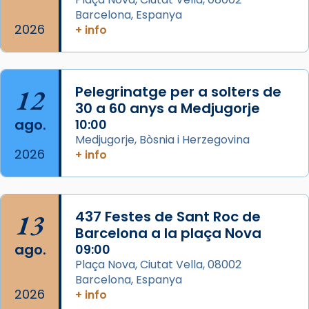
eterna”) són deixebles seves. I l’any 1667, el
Barcelona, Espanya
2026
frare Joan Gaspar Roig, afirma en una obra
+ info
que les santes són filles de l’antiga Iluro.
Mataró en reivindicarà les relíq
...
Ver más
12
Pelegrinatge per a solters de
Foto
30 a 60 anys a Medjugorje
ago.
10:00
View on Facebook
·
Share
Medjugorje, Bòsnia i Herzegovina
2026
+ info
13
437 Festes de Sant Roc de
Barcelona a la plaça Nova
ago.
09:00
Plaça Nova, Ciutat Vella, 08002
Barcelona, Espanya
2026
+ info