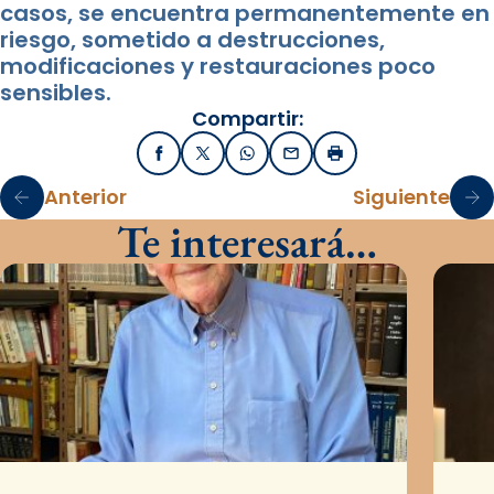
casos
, se encuentra
permanentemente en
riesgo,
sometido a
destrucciones
,
modificaciones y
restauraciones
poco
sensibles.
Compartir:
Facebook
X / Twitter
WhatsApp
Email
Imprimir
Anterior
Siguiente
Te interesará…