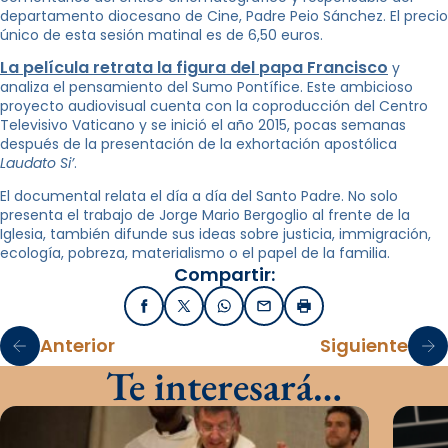
departamento diocesano de Cine, Padre Peio Sánchez. El precio
único de esta sesión matinal es de 6,50 euros.
La película retrata la figura del papa Francisco
y
analiza el pensamiento del Sumo Pontífice. Este ambicioso
proyecto audiovisual cuenta con la coproducción del Centro
Televisivo Vaticano y se inició el año 2015, pocas semanas
después de la presentación de la exhortación apostólica
Laudato Si’
.
El documental relata el día a día del Santo Padre. No solo
presenta el trabajo de Jorge Mario Bergoglio al frente de la
Iglesia, también difunde sus ideas sobre justicia, immigración,
ecología, pobreza, materialismo o el papel de la familia.
Compartir:
Facebook
X / Twitter
WhatsApp
Email
Imprimir
Anterior
Siguiente
Te interesará…