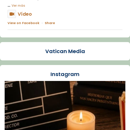
...
Ver más
Vídeo
View on Facebook
·
Share
Arquebisbat de Barcelona
1 week ago
Vatican Media
La Carmina va patir depressió. Fa gairebé
dos mesos, a l'Estadi Lluís Companys, la
jove va fer arribar el seu testimoni al papa
Instagram
Lleó XIV.
Recupera l'entrevista comp
Vatican
tican News 👇
News
www.vaticannews.va/es/iglesia/news/2026-
07/carmina-historia-depresion-papa-viaje-
espana-testimoni...
Foto