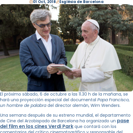
01 Oct, 2018
Església de Barcelona
El próximo sábado, 6 de octubre a las 11.30 h de la mañana, se
hará una proyección especial del documental
Papa Francisco,
un hombre de palabra
del director alemán, Wim Wenders.
Una semana después de su estreno mundial, el departamento
pase
de Cine del Arzobispado de Barcelona ha organizado un
del film en los cines Verdi Park
que contará con los
comentarios del crítico cinematográfico y responsable del