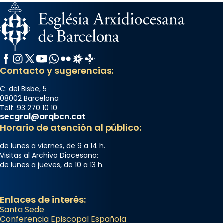
Memòria de les santes Juliana i
Semproniana, verges i màrtirs.
Acompanyant la història de sant Cugat, a
partir de l’Edat Mitjana sorgeix la tradició
Facebook
Instagram
X / Twitter
YouTube
WhatsApp
Flickr
Radio Estel
Catalunya Cristiana
que les santes Juliana (“relatiu a Júlia”) i
Contacto y sugerencias:
Semproniana (“relatiu a Semprònia =
C. del Bisbe, 5
eterna”) són deixebles seves. I l’any 1667, el
08002 Barcelona
frare Joan Gaspar Roig, afirma en una obra
Telf. 93 270 10 10
secgral@arqbcn.cat
que les santes són filles de l’antiga Iluro.
Horario de atención al público:
Mataró en reivindicarà les relíq
...
Ver más
de lunes a viernes, de 9 a 14 h.
Visitas al Archivo Diocesano:
Foto
de lunes a jueves, de 10 a 13 h.
View on Facebook
·
Share
Enlaces de interés:
Santa Sede
Conferencia Episcopal Española