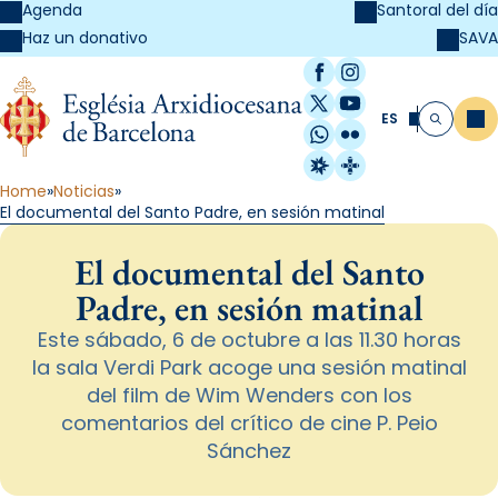
Agenda
Santoral del día
SAVA
Haz un donativo
Facebook
Instagram
X / Twitter
YouTube
ES
Me
Buscar
WhatsApp
Flickr
Radio Estel
Catalunya Cristi
Home
Noticias
El documental del Santo Padre, en sesión matinal
El documental del Santo
Padre, en sesión matinal
Este sábado, 6 de octubre a las 11.30 horas
la sala Verdi Park acoge una sesión matinal
del film de Wim Wenders con los
comentarios del crítico de cine P. Peio
Sánchez