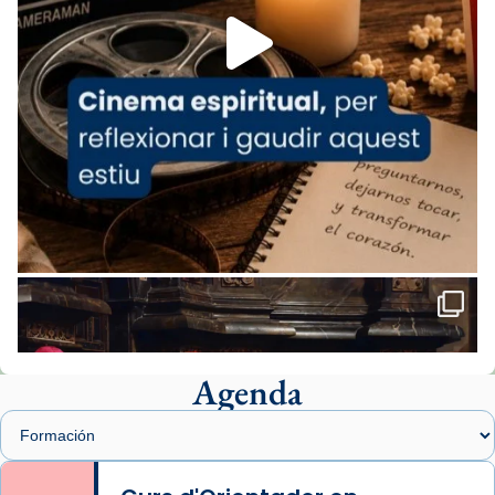
View on Facebook
·
Share
Arquebisbat de Barcelona
2 weeks ago
«Avui les santes Juliana i Semproniana ens
ajuden a alçar la mirada»
Mons. Sergi Gordo, bisbe de Tortosa, ha
presidit aquest 27 de juliol la missa de Les
Santes de Mataró.
🔗
tinyurl.com/cvu5jmbk
📸 J. Merino
Agenda
Foto
View on Facebook
·
Share
Arquebisbat de Barcelona
is at Catedral