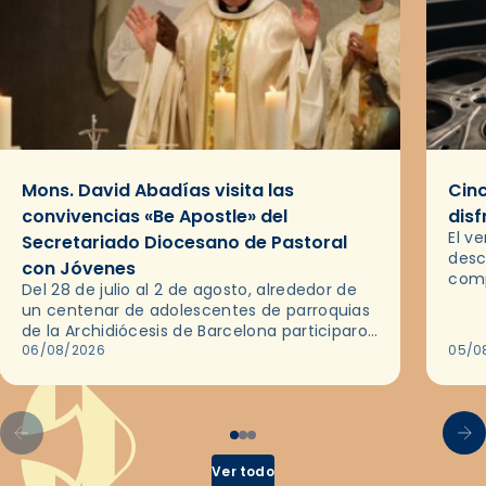
Mons. David Abadías visita las
Cinc
convivencias «Be Apostle» del
disf
El v
Secretariado Diocesano de Pastoral
desc
con Jóvenes
comp
Del 28 de julio al 2 de agosto, alrededor de
ocas
un centenar de adolescentes de parroquias
histo
de la Archidiócesis de Barcelona participaron
sobr
en las convivencias Be Apostle, organizadas
06/08/2026
05/0
por el Secretariado Diocesano…
Ver todo