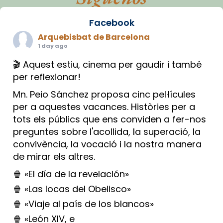
Facebook
Arquebisbat de Barcelona
1 day ago
🎬 Aquest estiu, cinema per gaudir i també
per reflexionar!
Mn. Peio Sánchez proposa cinc pel·lícules
per a aquestes vacances. Històries per a
tots els públics que ens conviden a fer-nos
preguntes sobre l'acollida, la superació, la
convivència, la vocació i la nostra manera
de mirar els altres.
🍿 «El día de la revelación»
🍿 «Las locas del Obelisco»
🍿 «Viaje al país de los blancos»
🍿 «León XIV, e