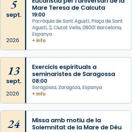
5
Eucaristia per l'aniversari de la
de Barcelona.
Mare Teresa de Calcuta
1 week ago
sept.
19:00
Aquest dilluns, 27 de juliol, ha tingut lloc la
Parròquia de Sant Agustí, Plaça de Sant
missa d’acció de gràcies en agraïment al
Agustí, 2, Ciutat Vella, 08001 Barcelona,
comitè organitzador de la visita apostòlica
Espanya
del Sant Pare Lleó XIV a Barcelona, i als
2026
+ info
col·laboradors, a la Catedral de Barcelona.
L’arquebisbe de Barcelona, el cardenal Joan
Josep Omella, ha presidit la missa i l’ha
13
Exercicis espirituals a
concelebrat el bisbe auxiliar de Barcelona,
seminaristes de Saragossa
Mons. David Abadías.
sept.
08:00
Saragossa, Zaragoza, Espanya
📸 Dr. G. Simón
2026
+ info
Foto
View on Facebook
·
Share
24
Missa amb motiu de la
Arquebisbat de Barcelona
Solemnitat de la Mare de Déu
2 weeks ago