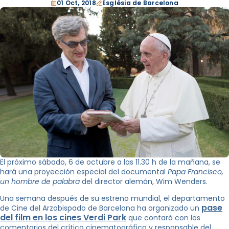
01 Oct, 2018
Església de Barcelona
El próximo sábado, 6 de octubre a las 11.30 h de la mañana, se
hará una proyección especial del documental
Papa Francisco,
un hombre de palabra
del director alemán, Wim Wenders.
Una semana después de su estreno mundial, el departamento
pase
de Cine del Arzobispado de Barcelona ha organizado un
del film en los cines Verdi Park
que contará con los
comentarios del crítico cinematográfico y responsable del