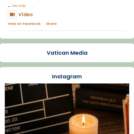
...
Ver más
Vídeo
View on Facebook
·
Share
Arquebisbat de Barcelona
1 week ago
Vatican Media
La Carmina va patir depressió. Fa gairebé
dos mesos, a l'Estadi Lluís Companys, la
jove va fer arribar el seu testimoni al papa
Instagram
Lleó XIV.
Recupera l'entrevista comp
Vatican
tican News 👇
News
www.vaticannews.va/es/iglesia/news/2026-
07/carmina-historia-depresion-papa-viaje-
espana-testimoni...
Foto