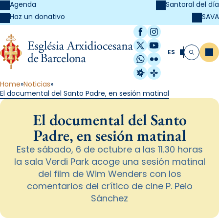
Agenda
Santoral del día
SAVA
Haz un donativo
Facebook
Instagram
X / Twitter
YouTube
ES
Me
Buscar
WhatsApp
Flickr
Radio Estel
Catalunya Cristi
Home
Noticias
El documental del Santo Padre, en sesión matinal
El documental del Santo
Padre, en sesión matinal
Este sábado, 6 de octubre a las 11.30 horas
la sala Verdi Park acoge una sesión matinal
del film de Wim Wenders con los
comentarios del crítico de cine P. Peio
Sánchez