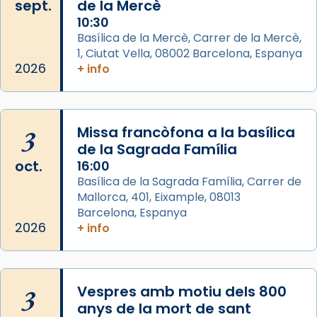
sept.
de la Mercè
Memòria de les santes Juliana i
10:30
Semproniana, verges i màrtirs.
Basílica de la Mercè, Carrer de la Mercè,
1, Ciutat Vella, 08002 Barcelona, Espanya
Acompanyant la història de sant Cugat, a
2026
+ info
partir de l’Edat Mitjana sorgeix la tradició
que les santes Juliana (“relatiu a Júlia”) i
Semproniana (“relatiu a Semprònia =
3
Missa francòfona a la basílica
eterna”) són deixebles seves. I l’any 1667, el
de la Sagrada Família
frare Joan Gaspar Roig, afirma en una obra
oct.
16:00
que les santes són filles de l’antiga Iluro.
Basílica de la Sagrada Família, Carrer de
Mataró en reivindicarà les relíq
Mallorca, 401, Eixample, 08013
...
Ver más
Barcelona, Espanya
Foto
2026
+ info
View on Facebook
·
Share
3
Vespres amb motiu dels 800
anys de la mort de sant