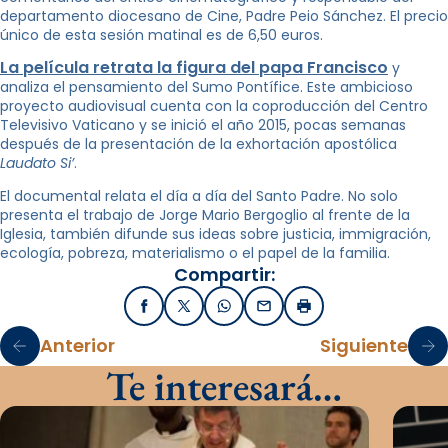
departamento diocesano de Cine, Padre Peio Sánchez. El precio
único de esta sesión matinal es de 6,50 euros.
La película retrata la figura del papa Francisco
y
analiza el pensamiento del Sumo Pontífice. Este ambicioso
proyecto audiovisual cuenta con la coproducción del Centro
Televisivo Vaticano y se inició el año 2015, pocas semanas
después de la presentación de la exhortación apostólica
Laudato Si’
.
El documental relata el día a día del Santo Padre. No solo
presenta el trabajo de Jorge Mario Bergoglio al frente de la
Iglesia, también difunde sus ideas sobre justicia, immigración,
ecología, pobreza, materialismo o el papel de la familia.
Compartir:
Facebook
X / Twitter
WhatsApp
Email
Imprimir
Anterior
Siguiente
Te interesará…