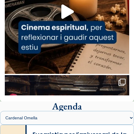
View on Facebook
·
Share
Arquebisbat de Barcelona
1 week ago
«Avui les santes Juliana i Semproniana ens
ajuden a alçar la mirada»
Mons. Sergi Gordo, bisbe de Tortosa, ha
presidit aquest 27 de juliol la missa de Les
Santes de Mataró.
🔗
tinyurl.com/cvu5jmbk
📸 J. Merino
Agenda
Foto
View on Facebook
·
Share
Arquebisbat de Barcelona
is at Catedral