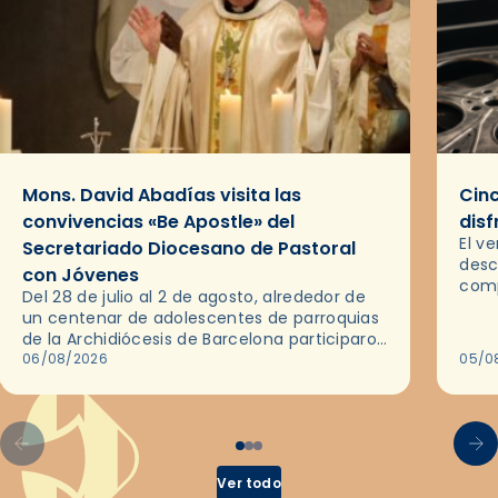
Mons. David Abadías visita las
Cinc
convivencias «Be Apostle» del
disf
El v
Secretariado Diocesano de Pastoral
desc
con Jóvenes
comp
Del 28 de julio al 2 de agosto, alrededor de
ocas
un centenar de adolescentes de parroquias
histo
de la Archidiócesis de Barcelona participaron
sobr
en las convivencias Be Apostle, organizadas
06/08/2026
05/0
por el Secretariado Diocesano…
Ver todo