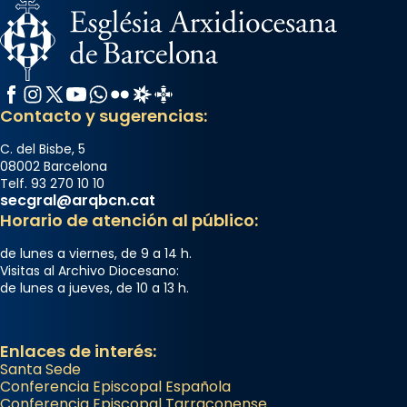
Facebook
Instagram
X / Twitter
YouTube
WhatsApp
Flickr
Radio Estel
Catalunya Cristiana
Contacto y sugerencias:
C. del Bisbe, 5
08002 Barcelona
Telf. 93 270 10 10
secgral@arqbcn.cat
Horario de atención al público:
de lunes a viernes, de 9 a 14 h.
Visitas al Archivo Diocesano:
de lunes a jueves, de 10 a 13 h.
Enlaces de interés:
Santa Sede
Conferencia Episcopal Española
Conferencia Episcopal Tarraconense