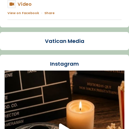
Vídeo
View on Facebook
·
Share
Arquebisbat de Barcelona
1 week ago
Vatican Media
La Carmina va patir depressió. Fa gairebé
dos mesos, a l'Estadi Lluís Companys, la
jove va fer arribar el seu testimoni al papa
Instagram
Lleó XIV.
Recupera l'entrevista comp
Vatican
tican News 👇
News
www.vaticannews.va/es/iglesia/news/2026-
07/carmina-historia-depresion-papa-viaje-
espana-testimoni...
Foto
View on Facebook
·
Share