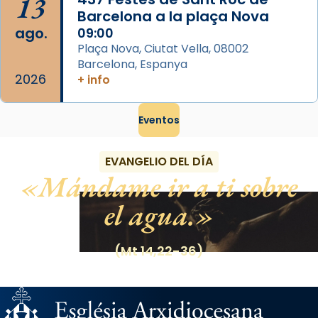
13
Barcelona a la plaça Nova
ago.
09:00
Plaça Nova, Ciutat Vella, 08002
Barcelona, Espanya
2026
+ info
Eventos
EVANGELIO DEL DÍA
Mándame ir a ti sobre
el agua.
(Mt 14,22-36)