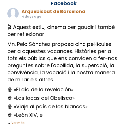
Facebook
Arquebisbat de Barcelona
4 days ago
🎬 Aquest estiu, cinema per gaudir i també
per reflexionar!
Mn. Peio Sánchez proposa cinc pel·lícules
per a aquestes vacances. Històries per a
tots els públics que ens conviden a fer-nos
preguntes sobre l'acollida, la superació, la
convivència, la vocació i la nostra manera
de mirar els altres.
🍿 «El día de la revelación»
🍿 «Las locas del Obelisco»
🍿 «Viaje al país de los blancos»
🍿 «León XIV, e
...
Ver más