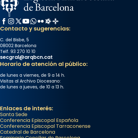
Facebook
Instagram
X / Twitter
YouTube
WhatsApp
Flickr
Radio Estel
Catalunya Cristiana
Contacto y sugerencias:
C. del Bisbe, 5
08002 Barcelona
Telf. 93 270 10 10
secgral@arqbcn.cat
Horario de atención al público:
de lunes a viernes, de 9 a 14 h.
Visitas al Archivo Diocesano:
de lunes a jueves, de 10 a 13 h.
Enlaces de interés:
Santa Sede
Conferencia Episcopal Española
Conferencia Episcopal Tarraconense
Catedral de Barcelona
Seminario Conciliar de Barcelona