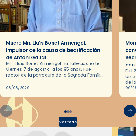
Muere Mn. Lluís Bonet Armengol,
Mons
impulsor de la causa de beatificación
conv
de Antoni Gaudí
Sec
Mn. Lluís Bonet Armengol ha fallecido este
con
viernes 7 de agosto, a los 95 años. Fue
Del 
rector de la parroquia de la Sagrada Família
un c
de Barcelona durante 25 años, entre 1993 y…
de l
08/08/2026
en l
06/0
por 
Ver todo