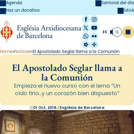
Agenda
Santoral del día
SAVA
Haz un donativo
Facebook
Instagram
X / Twitter
YouTube
ES
Me
Buscar
WhatsApp
Flickr
Radio Estel
Catalunya Cristi
Home
Noticias
El Apostolado Seglar llama a la Comunión
El Apostolado Seglar llama a
la Comunión
Empieza el nuevo curso con el lema “Un
oído fino...y un corazón bien dispuesto”
01 Oct, 2018
Església de Barcelona