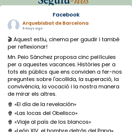
Facebook
Arquebisbat de Barcelona
5 days ago
🎬 Aquest estiu, cinema per gaudir i també
per reflexionar!
Mn. Peio Sánchez proposa cinc pel·lícules
per a aquestes vacances. Històries per a
tots els públics que ens conviden a fer-nos
preguntes sobre l'acollida, la superació, la
convivència, la vocació i la nostra manera
de mirar els altres.
🍿 «El día de la revelación»
🍿 «Las locas del Obelisco»
🍿 «Viaje al país de los blancos»
🍿 «León XIV, el hombre detrás del Papa»