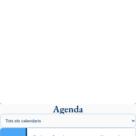
tican News 👇
News
www.vaticannews.va/es/iglesia/news/2026-
07/carmina-historia-depresion-papa-viaje-
espana-testimoni...
Photo
View on Facebook
·
Share
Arquebisbat de Barcelona
2 weeks ago
«Avui les santes Juliana i Semproniana ens
ajuden a alçar la mirada»
Mons. Sergi Gordo, bisbe de Tortosa, ha
presidit aquest 27 de juliol la missa de Les
Agenda
Santes de Mataró.
🔗
tinyurl.com/cvu5jmbk
📸 J. Merino