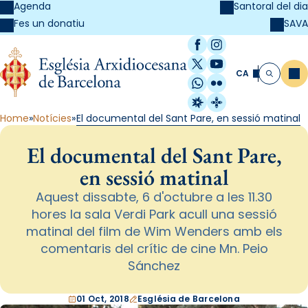
Agenda
Santoral del dia
SAVA
Fes un donatiu
Facebook
Instagram
X / Twitter
YouTube
CA
Me
Cerca
WhatsApp
Flickr
Radio Estel
Catalunya Cristi
Home
Notícies
El documental del Sant Pare, en sessió matinal
El documental del Sant Pare,
en sessió matinal
Aquest dissabte, 6 d'octubre a les 11.30
hores la sala Verdi Park acull una sessió
matinal del film de Wim Wenders amb els
comentaris del crític de cine Mn. Peio
Sánchez
01 Oct, 2018
Església de Barcelona