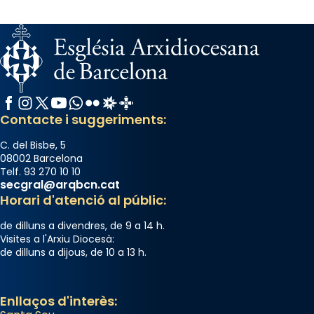
Facebook
Instagram
X / Twitter
YouTube
WhatsApp
Flickr
Radio Estel
Catalunya Cristiana
Contacte i suggeriments:
C. del Bisbe, 5
08002 Barcelona
Telf. 93 270 10 10
secgral@arqbcn.cat
Horari d'atenció al públic:
de dilluns a divendres, de 9 a 14 h.
Visites a l'Arxiu Diocesà:
de dilluns a dijous, de 10 a 13 h.
Enllaços d'interès: