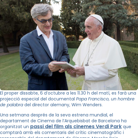
El proper dissabte, 6 d’octubre a les 11.30 h del matí, es farà una
projecció especial del documental
Papa Francisco, un hombre
de palabra
del director alemany, Wim Wenders.
Una setmana després de la seva estrena mundial, el
departament de Cinema de l’Arquebisbat de Barcelona ha
passi del film als cinemes Verdi Park
organitzat un
que
comptarà amb els comentaris del crític cinematogràfic i