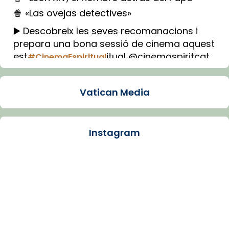
🍿 «Las ovejas detectives»
▶️ Descobreix les seves recomanacions i
prepara una bona sessió de cinema aquest
est
itual @cinemaspiritcat
#CinemaEspiritual
Imatge: Generada amb IA (OpenAI)
Video
Vatican Media
View on Facebook
·
Share
Instagram
Arquebisbat de Barcelona
2 weeks ago
La Carmina va patir depressió. Fa gairebé
dos mesos, a l'Estadi Lluís Companys, la
jove va fer arribar el seu testimoni al papa
Lleó XIV.
Recupera l'entrevista comp
Vatican