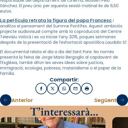
responsable del departament de Cinema, Mossèn Peio
Sánchez. El preu únic per aquesta sessió matinal és de 6,50
euros.
La pel·lícula retrata la figura del papa Francesc
i
analitza el pensament del Summe Pontífex. Aquest ambiciós
projecte audiovisual compte amb la coproducció del Centre
Televisiu Vaticà i es va iniciar l’any 2015, poques setmanes
després de la presentació de l’exhortació apostòlica
Laudato Si’
.
El documental relata el dia a dia del Sant Pare. No només
presenta la feina de Jorge Mario Bergoglio al capdavant de
l’Església, també difon les seves idees sobre justícia,
immigració, ecologia, pobresa, materialisme o el paper de la
família.
Compartir:
Facebook
X / Twitter
WhatsApp
Email
Imprimir
Anterior
Següent
T’interessarà…