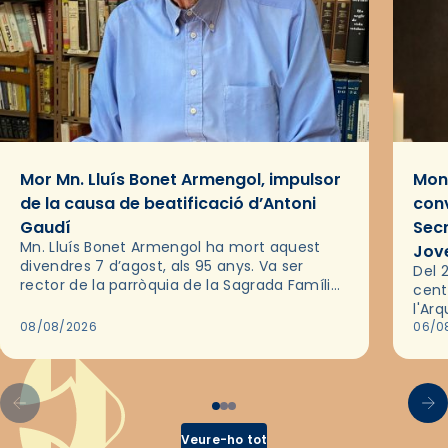
Mor Mn. Lluís Bonet Armengol, impulsor
Mons
de la causa de beatificació d’Antoni
conv
Gaudí
Sec
Mn. Lluís Bonet Armengol ha mort aquest
Jov
divendres 7 d’agost, als 95 anys. Va ser
Del 2
rector de la parròquia de la Sagrada Família
cent
de Barcelona durant 25 anys, entre 1993 i
l'Ar
2018,…
08/08/2026
les 
06/0
pel 
Veure-ho tot