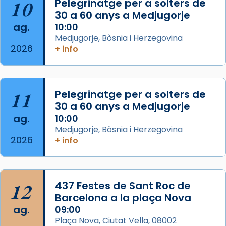
10
Pelegrinatge per a solters de
30 a 60 anys a Medjugorje
Photo
ag.
10:00
View on Facebook
·
Share
Medjugorje, Bòsnia i Herzegovina
2026
+ info
Arquebisbat de Barcelona
is at Catedral
de Barcelona.
2 weeks ago
Aquest dilluns, 27 de juliol, ha tingut lloc la
11
Pelegrinatge per a solters de
missa d’acció de gràcies en agraïment al
30 a 60 anys a Medjugorje
ag.
comitè organitzador de la visita apostòlica
10:00
Medjugorje, Bòsnia i Herzegovina
del Sant Pare Lleó XIV a Barcelona, i als
2026
+ info
col·laboradors, a la Catedral de Barcelona.
L’arquebisbe de Barcelona, el cardenal Joan
Josep Omella, ha presidit la missa i l’ha
12
437 Festes de Sant Roc de
concelebrat el bisbe auxiliar de Barcelona,
Barcelona a la plaça Nova
Mons. David Abadías.
ag.
09:00
📸 Dr. G. Simón
Plaça Nova, Ciutat Vella, 08002