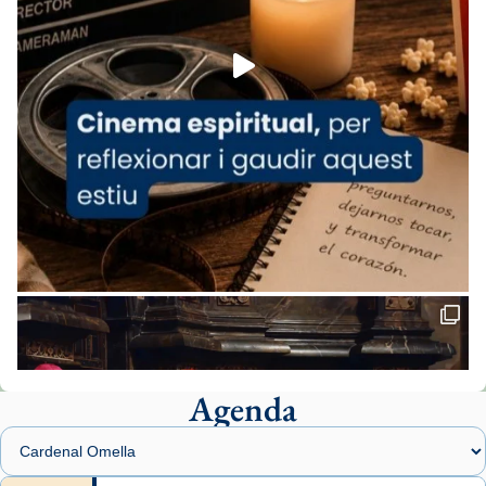
Foto
View on Facebook
·
Share
Arquebisbat de Barcelona
1 week ago
«Avui les santes Juliana i Semproniana ens
ajuden a alçar la mirada»
Mons. Sergi Gordo, bisbe de Tortosa, ha
presidit aquest 27 de juliol la missa de Les
Santes de Mataró.
🔗
tinyurl.com/cvu5jmbk
📸 J. Merino
Agenda
Foto
View on Facebook
·
Share