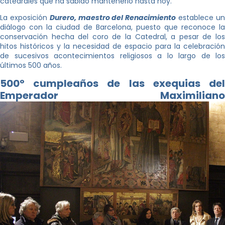
catedrales que ha sabido mantenerlo hasta hoy.
La exposición
Durero, maestro del Renacimiento
establece u
diálogo con la ciudad de Barcelona, puesto que reconoce la
conservación hecha del coro de la Catedral, a pesar de los
hitos históricos y la necesidad de espacio para la celebración
de sucesivos acontecimientos religiosos a lo largo de los
últimos 500 años.
500º cumpleaños de las exequias del
Emperador Maximiliano