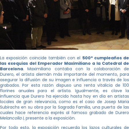
La exposición coincide también con el
500º cumpleaños de
las exequias del Emperador Maximiliano a la Catedral de
Barcelona
. Maximiliano contaba con la colaboración de
Durero, el artista alemán más importante del momento, para
asegurar la difusión de su imagen e influencia a través de los
grabados. Por esta razón dispuso una renta vitalicia de 100
florines anuales para el artista. Igualmente, es clave la
influencia que Durero ha ejercido hasta hoy en día en artistas
locales de gran relevancia, como es el caso de Josep Maria
Subirachs en su obra por la Sagrada Familia, una puerta de las
cuales hace referencia exprés al famoso grabado de Durero
Melancolía I
, presente a la exposición.
Por todo esto, la exposición recuerda los lazos culturales de