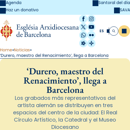
Agenda
Santoral del día
SAVA
Haz un donativo
Facebook
Instagram
X / Twitter
YouTube
ES
Me
Buscar
WhatsApp
Flickr
Radio Estel
Catalunya Cristi
Home
Noticias
‘Durero, maestro del Renacimiento’, llega a Barcelona
‘Durero, maestro del
Renacimiento’, llega a
Barcelona
Los grabados más representativos del
artista alemán se distribuyen en tres
espacios del centro de la ciudad: El Real
Círculo Artístico, la Catedral y el Museo
Diocesano