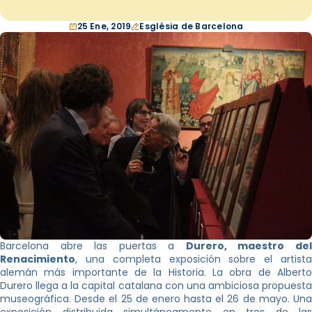
25 Ene, 2019
Església de Barcelona
Barcelona abre las puertas a
Durero, maestro de
Renacimiento
, una completa exposición sobre el artista
alemán más importante de la Historia. La obra de Alberto
Durero llega a la capital catalana con una ambiciosa propuesta
museográfica. Desde el 25 de enero hasta el 26 de mayo. Una