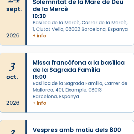
Solemnitat de la Mare de Déu
2 weeks ago
sept.
de la Mercè
Memòria de les santes Juliana i
10:30
Semproniana, verges i màrtirs.
Basílica de la Mercè, Carrer de la Mercè,
1, Ciutat Vella, 08002 Barcelona, Espanya
Acompanyant la història de sant Cugat, a
2026
+ info
partir de l’Edat Mitjana sorgeix la tradició
que les santes Juliana (“relatiu a Júlia”) i
Semproniana (“relatiu a Semprònia =
3
Missa francòfona a la basílica
eterna”) són deixebles seves. I l’any 1667, el
de la Sagrada Família
frare Joan Gaspar Roig, afirma en una obra
oct.
16:00
que les santes són filles de l’antiga Iluro.
Basílica de la Sagrada Família, Carrer de
Mataró en reivindicarà les relíq
Mallorca, 401, Eixample, 08013
...
Ver más
Barcelona, Espanya
Foto
2026
+ info
View on Facebook
·
Share
3
Vespres amb motiu dels 800