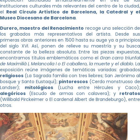
exposición distribuida simultáneamente en tres de las
instituciones culturales más relevantes del centro de la ciudad,
el
Real Círculo Artístico de Barcelona, la Catedral y el
Museo Diocesano de Barcelona
.
Durero, maestro del Renacimiento
recoge una selección d
los grabados más representativos del artista. Desde sus
primeras obras anteriores en 1500 hasta su auge ya a principios
del siglo XVI. Así, ponen de relieve su maestría y su busca
constante de la belleza absoluta. Entre las piezas expuestas,
encontramos títulos emblemáticos como el
Gran carro triunfa
de Maximilià I, Melancolia I o El caballero, la muerte y el diablo
. L
exposición reúne imágenes de temáticas variadas: grabados
religiosos
(La Sagrada familia con tres liebres; San Jerónimo al
bosque y Santo Eustaqui);
pintorescos
(Cerdo monstruoso d
Landser);
mitológicos
(Lucha entre Hércules y Caco);
alegóricos
(Escudo de armas con calavera); y
retratos
(Willibald Pirckeimer o El cardenal Albert de Brandeburgo), entre
otros.