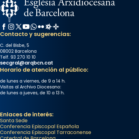
Facebook
Instagram
X / Twitter
YouTube
WhatsApp
Flickr
Radio Estel
Catalunya Cristiana
Contacto y sugerencias:
C. del Bisbe, 5
08002 Barcelona
Telf. 93 270 10 10
secgral@arqbcn.cat
Horario de atención al público:
de lunes a viernes, de 9 a 14 h.
Visitas al Archivo Diocesano:
de lunes a jueves, de 10 a 13 h.
Enlaces de interés:
Santa Sede
Conferencia Episcopal Española
Conferencia Episcopal Tarraconense
Catedral de Barcelona