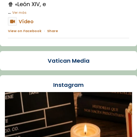
🍿 «León XIV, e
...
Ver más
Vídeo
View on Facebook
·
Share
Arquebisbat de Barcelona
1 week ago
Vatican Media
La Carmina va patir depressió. Fa gairebé
dos mesos, a l'Estadi Lluís Companys, la
jove va fer arribar el seu testimoni al papa
Instagram
Lleó XIV.
Recupera l'entrevista comp
Vatican
tican News 👇
News
www.vaticannews.va/es/iglesia/news/2026-
07/carmina-historia-depresion-papa-viaje-
espana-testimoni...