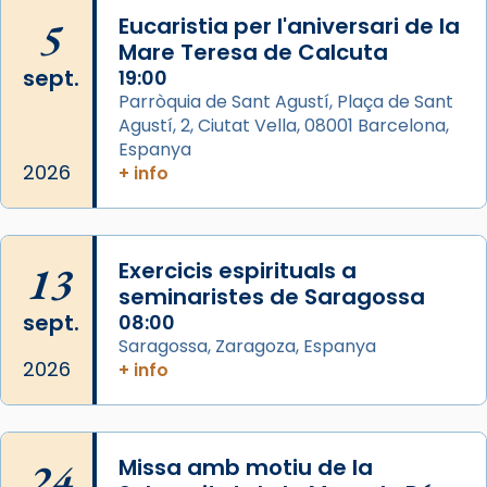
Arquebisbat de Barcelona
is at Catedral
5
Eucaristia per l'aniversari de la
de Barcelona.
Mare Teresa de Calcuta
2 weeks ago
sept.
19:00
Aquest dilluns, 27 de juliol, ha tingut lloc la
Parròquia de Sant Agustí, Plaça de Sant
missa d’acció de gràcies en agraïment al
Agustí, 2, Ciutat Vella, 08001 Barcelona,
comitè organitzador de la visita apostòlica
Espanya
del Sant Pare Lleó XIV a Barcelona, i als
2026
+ info
col·laboradors, a la Catedral de Barcelona.
L’arquebisbe de Barcelona, el cardenal Joan
Josep Omella, ha presidit la missa i l’ha
13
Exercicis espirituals a
concelebrat el bisbe auxiliar de Barcelona,
seminaristes de Saragossa
Mons. David Abadías.
sept.
08:00
Saragossa, Zaragoza, Espanya
📸 Dr. G. Simón
2026
+ info
Foto
View on Facebook
·
Share
24
Missa amb motiu de la
Arquebisbat de Barcelona