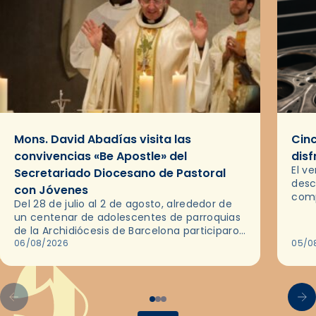
Mons. David Abadías visita las
Cinc
convivencias «Be Apostle» del
disf
El v
Secretariado Diocesano de Pastoral
desc
con Jóvenes
comp
Del 28 de julio al 2 de agosto, alrededor de
ocas
un centenar de adolescentes de parroquias
histo
de la Archidiócesis de Barcelona participaron
sobr
en las convivencias Be Apostle, organizadas
06/08/2026
05/0
por el Secretariado Diocesano…