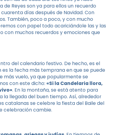
a de Reyes son ya para ellos un recuerdo
ro, cuarenta días después de Navidad. Con
ños. También, poco a poco, y con mucho
eremos con papel todo acariciándole las y las
junto con muchos recuerdos y emociones que
ntro del calendario festivo. De hecho, es el
én es la fecha más temprana en que se puede
oge más vuelo, ya que popularmente se
imos con este dicho:
«Si la Candelaria llora,
 vivo»
. En la montaña, se está atento para
ma la llegada del buen tiempo. Así, alrededor
 catalanas se celebre la fiesta del Baile del
e celebración cambie.
 romanas, griegas y judías
. En tiempos de