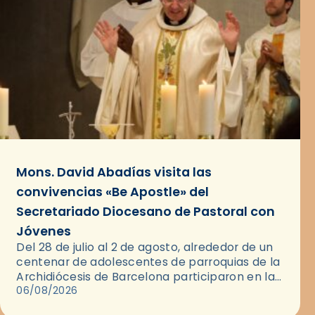
Mons. David Abadías visita las
convivencias «Be Apostle» del
Secretariado Diocesano de Pastoral con
Jóvenes
Del 28 de julio al 2 de agosto, alrededor de un
centenar de adolescentes de parroquias de la
Archidiócesis de Barcelona participaron en las
convivencias Be Apostle, organizadas por el
06/08/2026
Secretariado Diocesano…