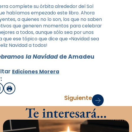
rra complete su órbita alrededor del Sol
 que habíamos empezado este libro. Ahora
yentes, a quienes no lo son, los que no saben
 motivos que generen momentos para celebrar
mejores a todos, aunque sólo sea por unos
a que ese tópico que dice que «Navidad sea
eliz Navidad a todos!
ebramos la Navidad
de Amadeu
ltar
Ediciones Morera
:
sApp
mail
Imprimir
Siguiente
Te interesará…