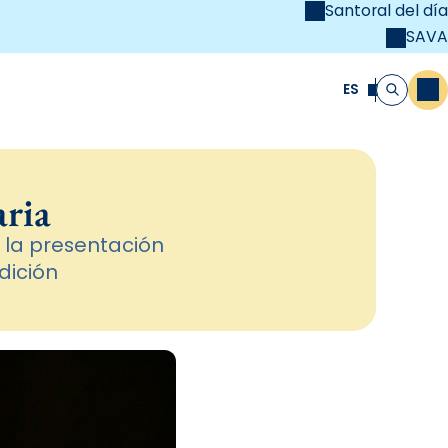
Santoral del día
SAVA
el
unya Cristiana
ES
M
Buscar
aria
r la presentación
dición