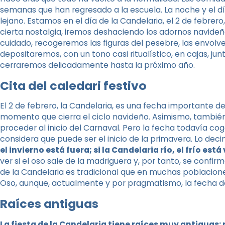
semanas que han regresado a la escuela. La noche y el dí
lejano. Estamos en el día de la Candelaria, el 2 de febre
cierta nostalgia, iremos deshaciendo los adornos navide
cuidado, recogeremos las figuras del pesebre, las envolv
depositaremos, con un tono casi ritualístico, en cajas, 
cerraremos delicadamente hasta la próximo año.
Cita del caledari festivo
El 2 de febrero, la Candelaria, es una fecha importante de
momento que cierra el ciclo navideño. Asimismo, tambi
proceder al inicio del Carnaval. Pero la fecha todavía c
considera que puede ser el inicio de la primavera. Lo dec
el invierno está fuera; si la Candelaria río, el frío está
ver si el oso sale de la madriguera y, por tanto, se confir
de la Candelaria es tradicional que en muchas poblaciones
Oso, aunque, actualmente y por pragmatismo, la fecha d
Raíces antiguas
La fiesta de la Candelaria tiene raíces muy antiguas: