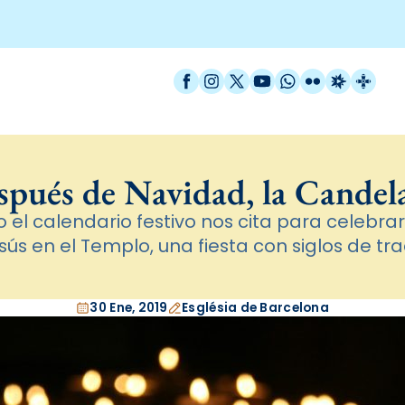
Facebook
Instagram
X / Twitter
YouTube
WhatsApp
Flickr
Radio Est
Catal
pués de Navidad, la Candel
o el calendario festivo nos cita para celebra
sús en el Templo, una fiesta con siglos de tra
30 Ene, 2019
Església de Barcelona