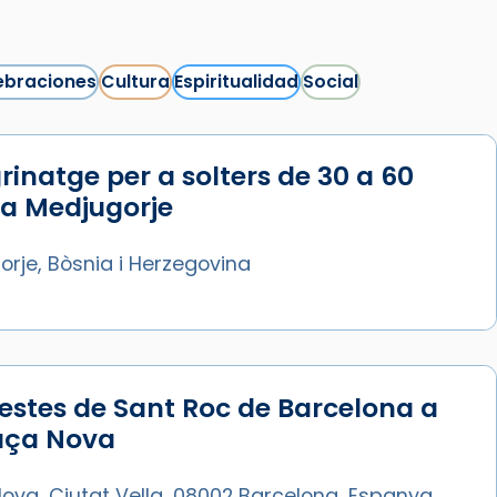
ebraciones
Cultura
Espiritualidad
Social
rinatge per a solters de 30 a 60
Síguenos en Instagram
 a Medjugorje
Cargar más...
rje, Bòsnia i Herzegovina
estes de Sant Roc de Barcelona a
laça Nova
ova, Ciutat Vella, 08002 Barcelona, Espanya