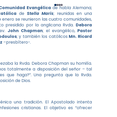
Comunidad Evangélica
de habla Alemana;
atólica
de
Stella Maris
; reunidas en una
e enero se reunieron las cuatro comunidades,
to presidido por la anglicana Rvda.
Debora
Rev.
John Chapman
; el evangélico,
Pastor
odoulos
; y también los católicos
Mn. Ricard
ez
–presbítero-.
mpezaba la Rvda. Debora Chapman su homilía.
os totalmente a disposición del señor – tal
res que haga?”. Una pregunta que la Rvda.
osición de Dios.
nica una tradición. El Apostolado intenta
siones cristianas. El objetivo es “ofrecer