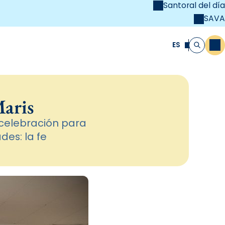
Santoral del día
SAVA
el
unya Cristiana
ES
M
Buscar
Maris
 celebración para
des: la fe