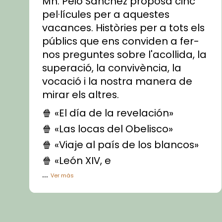
Mn. Peio Sánchez proposa cinc
pel·lícules per a aquestes
vacances. Històries per a tots els
públics que ens conviden a fer-
nos preguntes sobre l'acollida, la
superació, la convivència, la
vocació i la nostra manera de
mirar els altres.
🍿 «El día de la revelación»
🍿 «Las locas del Obelisco»
🍿 «Viaje al país de los blancos»
🍿 «León XIV, e
...
Ver más
Vídeo
View on Facebook
·
Share