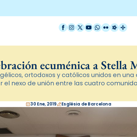
Facebook
Instagram
X / Twitter
YouTube
WhatsApp
Flickr
Radio Est
Catal
bración ecuménica a Stella 
gélicos, ortodoxos y católicos unidos en una
 el nexo de unión entre las cuatro comunida
30 Ene, 2019
Església de Barcelona