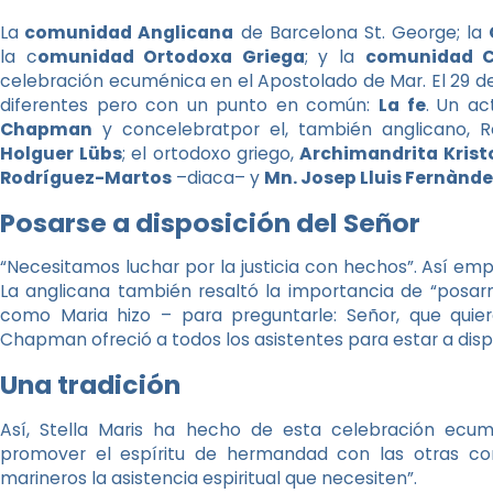
La
comunidad Anglicana
de Barcelona St. George; la
la c
omunidad Ortodoxa Griega
; y la
comunidad C
celebración ecuménica en el Apostolado de Mar. El 29 d
diferentes pero con un punto en común:
La fe
. Un ac
Chapman
y concelebratpor el, también anglicano, 
Holguer Lübs
; el ortodoxo griego,
Archimandrita Krist
Rodríguez-Martos
–diaca– y
Mn. Josep Lluis Fernànd
Posarse a disposición del Señor
“Necesitamos luchar por la justicia con hechos”. Así e
La anglicana también resaltó la importancia de “posarn
como Maria hizo – para preguntarle: Señor, que quie
Chapman ofreció a todos los asistentes para estar a disp
Una tradición
Así, Stella Maris ha hecho de esta celebración ecumé
promover el espíritu de hermandad con las otras confe
marineros la asistencia espiritual que necesiten”.