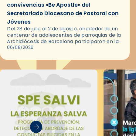
convivencias «Be Apostle» del
Secretariado Diocesano de Pastoral con
Jóvenes
Del 28 de julio al 2 de agosto, alrededor de un
centenar de adolescentes de parroquias de la
Archidiócesis de Barcelona participaron en las
convivencias Be Apostle, organizadas por el
06/08/2026
Secretariado Diocesano…