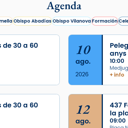
Agenda
mella
Obispo Abadías
Obispo Vilanova
Formación
Cel
s de 30 a 60
10
Peleg
anys
ago.
10:00
Medjugo
2026
+ info
/2026-
s de 30 a 60
12
437 F
la p
ago.
09:00
Plaça N