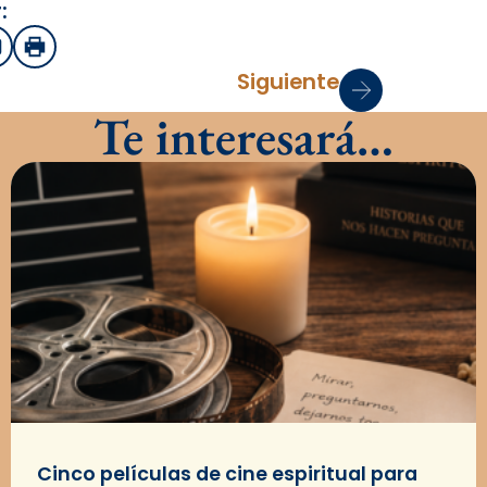
:
sApp
mail
Imprimir
Siguiente
Te interesará…
Cinco películas de cine espiritual para