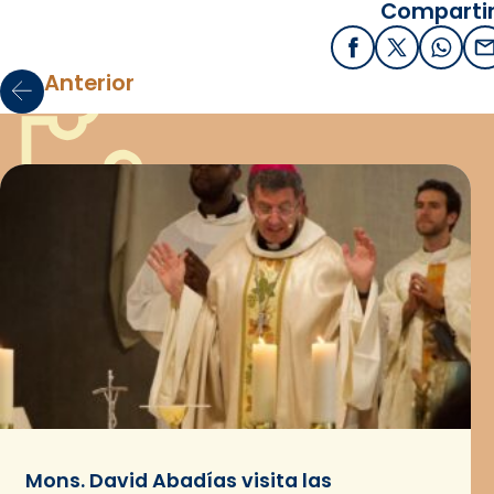
Compartir
Facebook
X / Twitter
What
E
Anterior
Mons. David Abadías visita las