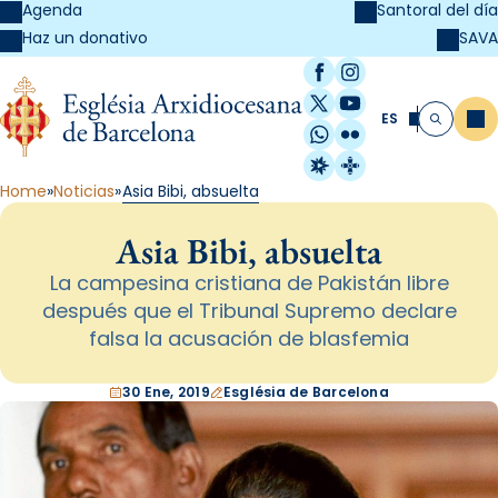
Agenda
Santoral del día
SAVA
Haz un donativo
Facebook
Instagram
X / Twitter
YouTube
ES
Me
Buscar
WhatsApp
Flickr
Radio Estel
Catalunya Cristi
Home
Noticias
Asia Bibi, absuelta
Asia Bibi, absuelta
La campesina cristiana de Pakistán libre
después que el Tribunal Supremo declare
falsa la acusación de blasfemia
30 Ene, 2019
Església de Barcelona