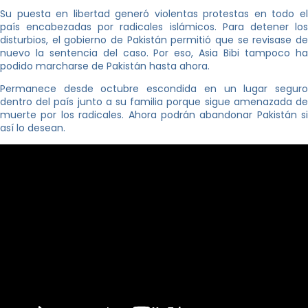
Su puesta en libertad generó violentas protestas en todo el
país encabezadas por radicales islámicos. Para detener los
disturbios, el gobierno de Pakistán permitió que se revisase de
nuevo la sentencia del caso. Por eso, Asia Bibi tampoco ha
podido marcharse de Pakistán hasta ahora.
Permanece desde octubre escondida en un lugar seguro
dentro del país junto a su familia porque sigue amenazada de
muerte por los radicales. Ahora podrán abandonar Pakistán si
así lo desean.