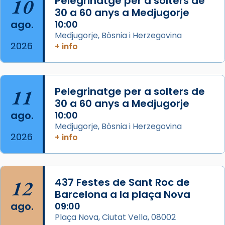
10
Pelegrinatge per a solters de
30 a 60 anys a Medjugorje
Arquebisbat de Barcelona
ago.
10:00
2 weeks ago
Medjugorje, Bòsnia i Herzegovina
2026
Memòria de les santes Juliana i
+ info
Semproniana, verges i màrtirs.
Acompanyant la història de sant Cugat, a
partir de l’Edat Mitjana sorgeix la tradició
11
Pelegrinatge per a solters de
que les santes Juliana (“relatiu a Júlia”) i
30 a 60 anys a Medjugorje
Semproniana (“relatiu a Semprònia =
ago.
10:00
eterna”) són deixebles seves. I l’any 1667, el
Medjugorje, Bòsnia i Herzegovina
2026
+ info
frare Joan Gaspar Roig, afirma en una obra
que les santes són filles de l’antiga Iluro.
Mataró en reivindicarà les relíq
...
Ver más
12
437 Festes de Sant Roc de
Foto
Barcelona a la plaça Nova
ago.
09:00
View on Facebook
·
Share
Plaça Nova, Ciutat Vella, 08002