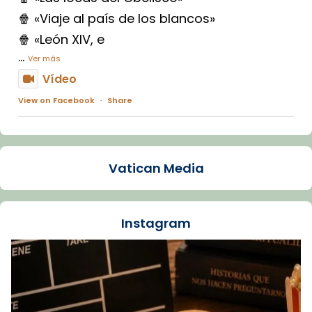
🍿 «Viaje al país de los blancos»
🍿 «León XIV, e
...
Ver más
Vídeo
View on Facebook
·
Share
Arquebisbat de Barcelona
1 week ago
Vatican Media
La Carmina va patir depressió. Fa gairebé
dos mesos, a l'Estadi Lluís Companys, la
jove va fer arribar el seu testimoni al papa
Instagram
Lleó XIV.
Recupera l'entrevista comp
Vatican
tican News 👇
News
www.vaticannews.va/es/iglesia/news/2026-