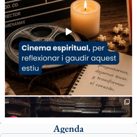
07/carmina-historia-depresion-papa-viaje-
espana-testimoni...
Foto
View on Facebook
·
Share
Arquebisbat de Barcelona
1 week ago
«Avui les santes Juliana i Semproniana ens
ajuden a alçar la mirada»
Mons. Sergi Gordo, bisbe de Tortosa, ha
presidit aquest 27 de juliol la missa de Les
Santes de Mataró.
🔗
tinyurl.com/cvu5jmbk
📸 J. Merino
Agenda
Foto
View on Facebook
·
Share