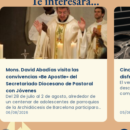
Te interesará…
Mons. David Abadías visita las
Cinc
convivencias «Be Apostle» del
disf
El v
Secretariado Diocesano de Pastoral
desc
con Jóvenes
comp
Del 28 de julio al 2 de agosto, alrededor de
ocas
un centenar de adolescentes de parroquias
histo
de la Archidiócesis de Barcelona participaron
sobr
en las convivencias Be Apostle, organizadas
06/08/2026
05/0
por el Secretariado Diocesano…