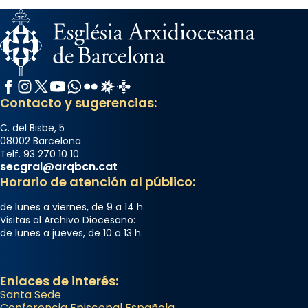
Facebook
Instagram
X / Twitter
YouTube
WhatsApp
Flickr
Radio Estel
Catalunya Cristiana
Contacto y sugerencias:
C. del Bisbe, 5
08002 Barcelona
Telf. 93 270 10 10
secgral@arqbcn.cat
Horario de atención al público:
de lunes a viernes, de 9 a 14 h.
Visitas al Archivo Diocesano:
de lunes a jueves, de 10 a 13 h.
Enlaces de interés:
Santa Sede
Conferencia Episcopal Española