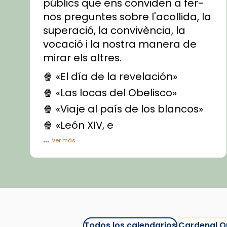
públics que ens conviden a fer-
nos preguntes sobre l'acollida, la
superació, la convivència, la
vocació i la nostra manera de
mirar els altres.
🍿 «El día de la revelación»
🍿 «Las locas del Obelisco»
🍿 «Viaje al país de los blancos»
🍿 «León XIV, e
...
Ver más
Vídeo
View on Facebook
·
Share
Arquebisbat de Barcelona
1 week ago
Todos los calendarios
Cardenal O