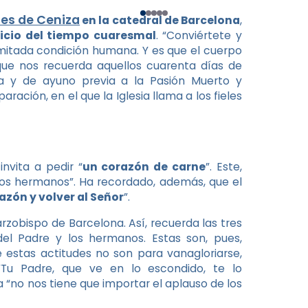
les de Ceniza
en la catedral de Barcelona
,
nicio del tiempo cuaresmal
. “Conviértete y
imitada condición humana. Y es que el cuerpo
ue nos recuerda aquellos cuarenta días de
ia y de ayuno previa a la Pasión Muerto y
ación, en el que la Iglesia llama a los fieles
invita a pedir “
un corazón de carne
”. Este,
los hermanos”. Ha recordado, además, que el
azón y volver al Señor
”.
rzobispo de Barcelona. Así, recuerda las tres
 del Padre y los hermanos. Estas son, pues,
 estas actitudes no son para vanagloriarse,
“Tu Padre, que ve en lo escondido, te lo
 “no nos tiene que importar el aplauso de los