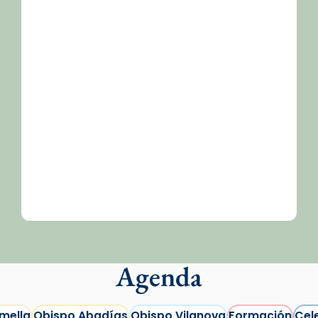
Agenda
mella
Obispo Abadías
Obispo Vilanova
Formación
Cel