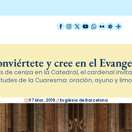
Facebook
Instagram
X / Twitter
YouTube
WhatsApp
Flickr
Radio Est
Catal
nviértete y cree en el Evange
s de ceniza en la Catedral, el cardenal invita a
itudes de la Cuaresma: oración, ayuno y lim
07 Mar, 2019
Església de Barcelona