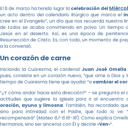
Miérco
El 6 de marzo ha tenido lugar la
celebración del
un acto dentro del calendario litúrgico que marca el
i
cree en el Evangelio”, un día que nos recuerda nuestra l
de todos se acaba convirtiendo en polvo. Un tiempo q
Jesús en el desierto. Así, es una época de penitenc
Resurrección de Cristo. Es, con todo, un momento de prepar
a la conversió.
Un corazón de carne
Iniciando la Cuaresma, el cardenal
Juan José Omella
pues, consiste en un corazón nuevo, “que ame a Dios y 
tiempo de Cuaresma tiene que ayudar “a
cambiar el cor
“¿Y cómo andar hacia esta dirección?” – se pregunta el a
actitudes que sugiere la Iglesia para ir al encuentro
oración, ayuno y limosna
. También, ha recordado que
sino para intimidad con el Padre, que todo lo ve. 
recompensará” (
Mateo 6,1-6.16-18
). Como explica Omella
hermanos, sino ser sinceros con Él y decirle «
Ven
»”.