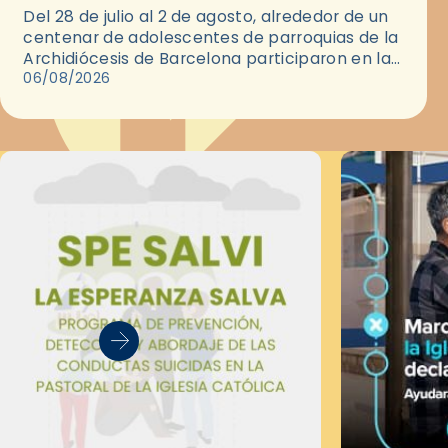
Del 28 de julio al 2 de agosto, alrededor de un
centenar de adolescentes de parroquias de la
Archidiócesis de Barcelona participaron en las
convivencias Be Apostle, organizadas por el
06/08/2026
Secretariado Diocesano…