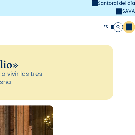
Santoral del día
SAVA
el
unya Cristiana
ES
M
Buscar
lio»
 vivir las tres
osna