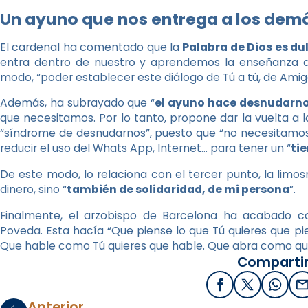
Un ayuno que nos entrega a los dem
El cardenal ha comentado que la
Palabra de Dios es du
entra dentro de nuestro y aprendemos la enseñanza del
modo, “poder establecer este diálogo de Tú a tú, de Amigo
Además, ha subrayado que “
el ayuno hace desnudarn
que necesitamos. Por lo tanto, propone dar la vuelta a l
“síndrome de desnudarnos”, puesto que “no necesitamos 
reducir el uso del Whats App, Internet… para tener un “
ti
De este modo, lo relaciona con el tercer punto, la limos
dinero, sino “
también de solidaridad, de mi persona
”.
Finalmente, el arzobispo de Barcelona ha acabado 
Poveda. Esta hacía “Que piense lo que Tú quieres que pie
Que hable como Tú quieres que hable. Que abra como quie
Compartir
Facebook
X / Twitter
What
E
Anterior