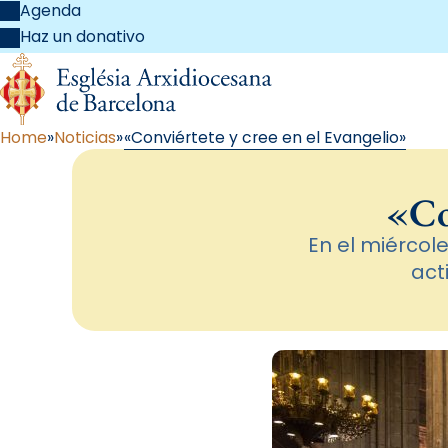
Agenda
Haz un donativo
Home
Noticias
«Conviértete y cree en el Evangelio»
«Co
En el miércole
act