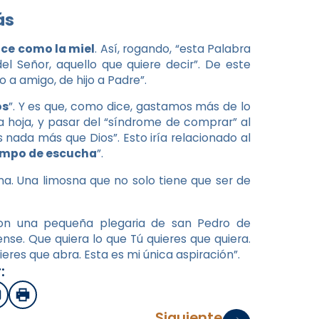
ás
lce como la miel
. Así, rogando, “esta Palabra
 Señor, aquello que quiere decir”. De este
 a amigo, de hijo a Padre”.
os
”. Y es que, como dice, gastamos más de lo
a hoja, y pasar del “síndrome de comprar” al
nada más que Dios”. Esto iría relacionado al
empo de escucha
”.
na. Una limosna que no solo tiene que ser de
con una pequeña plegaria de san Pedro de
nse. Que quiera lo que Tú quieres que quiera.
res que abra. Esta es mi única aspiración”.
:
sApp
mail
Imprimir
Siguiente