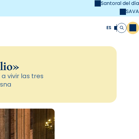
Santoral del día
SAVA
el
unya Cristiana
ES
M
Buscar
lio»
 vivir las tres
osna