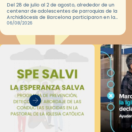
Del 28 de julio al 2 de agosto, alrededor de un
centenar de adolescentes de parroquias de la
Archidiócesis de Barcelona participaron en las
convivencias Be Apostle, organizadas por el
06/08/2026
Secretariado Diocesano…