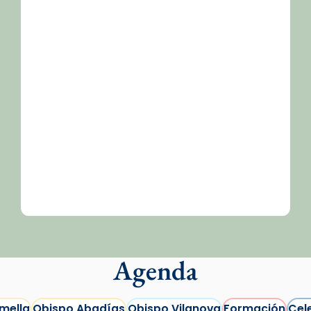
Agenda
mella
Obispo Abadías
Obispo Vilanova
Formación
Cel