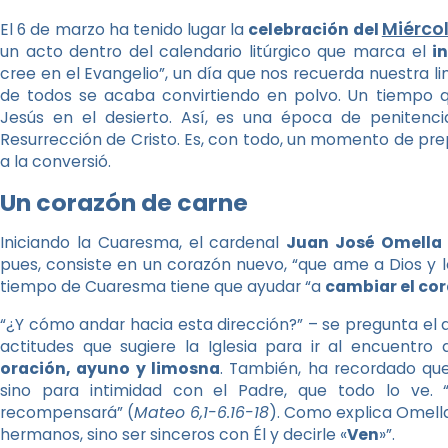
Miérco
El 6 de marzo ha tenido lugar la
celebración del
un acto dentro del calendario litúrgico que marca el
i
cree en el Evangelio”, un día que nos recuerda nuestra l
de todos se acaba convirtiendo en polvo. Un tiempo q
Jesús en el desierto. Así, es una época de penitenc
Resurrección de Cristo. Es, con todo, un momento de prepar
a la conversió.
Un corazón de carne
Iniciando la Cuaresma, el cardenal
Juan José Omella
pues, consiste en un corazón nuevo, “que ame a Dios y 
tiempo de Cuaresma tiene que ayudar “a
cambiar el cor
“¿Y cómo andar hacia esta dirección?” – se pregunta el a
actitudes que sugiere la Iglesia para ir al encuentro
oración, ayuno y limosna
. También, ha recordado que
sino para intimidad con el Padre, que todo lo ve. 
recompensará” (
Mateo 6,1-6.16-18
). Como explica Omella
hermanos, sino ser sinceros con Él y decirle «
Ven
»”.