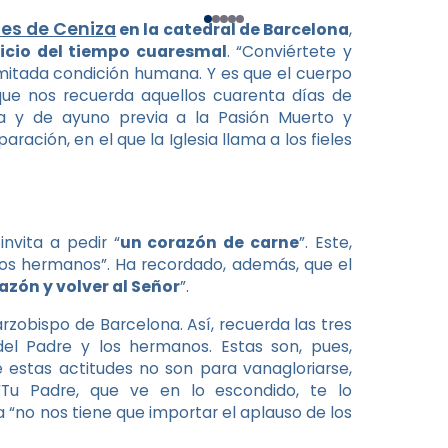
les de Ceniza
en la catedral de Barcelona
,
nicio del tiempo cuaresmal
. “Conviértete y
imitada condición humana. Y es que el cuerpo
ue nos recuerda aquellos cuarenta días de
ia y de ayuno previa a la Pasión Muerto y
ación, en el que la Iglesia llama a los fieles
invita a pedir “
un corazón de carne
”. Este,
los hermanos”. Ha recordado, además, que el
azón y volver al Señor
”.
rzobispo de Barcelona. Así, recuerda las tres
 del Padre y los hermanos. Estas son, pues,
 estas actitudes no son para vanagloriarse,
“Tu Padre, que ve en lo escondido, te lo
 “no nos tiene que importar el aplauso de los