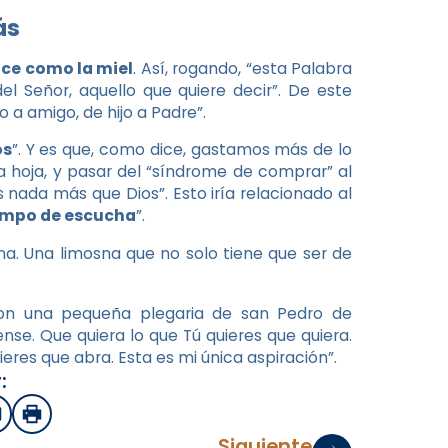
ás
lce como la miel
. Así, rogando, “esta Palabra
 Señor, aquello que quiere decir”. De este
 a amigo, de hijo a Padre”.
os
”. Y es que, como dice, gastamos más de lo
a hoja, y pasar del “síndrome de comprar” al
nada más que Dios”. Esto iría relacionado al
empo de escucha
”.
na. Una limosna que no solo tiene que ser de
con una pequeña plegaria de san Pedro de
nse. Que quiera lo que Tú quieres que quiera.
res que abra. Esta es mi única aspiración”.
:
sApp
mail
Imprimir
Siguiente