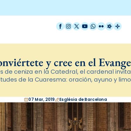
Facebook
Instagram
X / Twitter
YouTube
WhatsApp
Flickr
Radio Est
Catal
nviértete y cree en el Evange
s de ceniza en la Catedral, el cardenal invita a
itudes de la Cuaresma: oración, ayuno y lim
07 Mar, 2019
Església de Barcelona