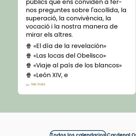
públics que ens conviden a fer-
nos preguntes sobre l'acollida, la
superació, la convivència, la
vocació i la nostra manera de
mirar els altres.
🍿 «El día de la revelación»
🍿 «Las locas del Obelisco»
🍿 «Viaje al país de los blancos»
🍿 «León XIV, e
...
Ver más
Vídeo
View on Facebook
·
Share
Arquebisbat de Barcelona
1 week ago
Todos los calendarios
Cardenal O