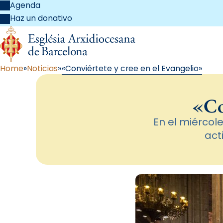
Agenda
Haz un donativo
Home
Noticias
«Conviértete y cree en el Evangelio»
«Co
En el miércole
act