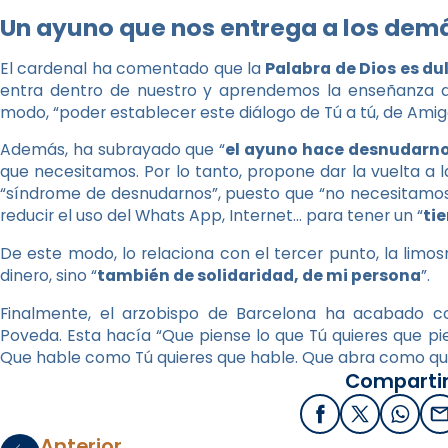
Un ayuno que nos entrega a los dem
El cardenal ha comentado que la
Palabra de Dios es du
entra dentro de nuestro y aprendemos la enseñanza del
modo, “poder establecer este diálogo de Tú a tú, de Amigo
Además, ha subrayado que “
el ayuno hace desnudarn
que necesitamos. Por lo tanto, propone dar la vuelta a l
“síndrome de desnudarnos”, puesto que “no necesitamos 
reducir el uso del Whats App, Internet… para tener un “
ti
De este modo, lo relaciona con el tercer punto, la limos
dinero, sino “
también de solidaridad, de mi persona
”.
Finalmente, el arzobispo de Barcelona ha acabado 
Poveda. Esta hacía “Que piense lo que Tú quieres que pie
Que hable como Tú quieres que hable. Que abra como quie
Compartir
Facebook
X / Twitter
What
E
Anterior