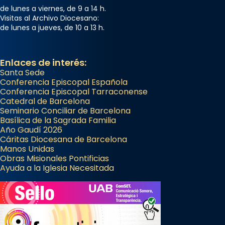
...
Ver más
de lunes a viernes, de 9 a 14 h.
Visitas al Archivo Diocesano:
Foto
de lunes a jueves, de 10 a 13 h.
View on Facebook
·
Share
Enlaces de interés:
Santa Sede
Conferencia Episcopal Española
Conferencia Episcopal Tarraconense
Catedral de Barcelona
Seminario Conciliar de Barcelona
Basílica de la Sagrada Familia
Año Gaudí 2026
Cáritas Diocesana de Barcelona
Manos Unidas
Obras Misionales Pontificias
Ayuda a la Iglesia Necesitada