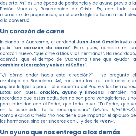
desierto. Así, es una época de penitencia y de ayuno previa a la
Pasión Muerto y Resurrección de Cristo. Es, con todo, un
momento de preparación, en el que la Iglesia llama a los fieles
a la conversió.
Un corazón de carne
Iniciando la Cuaresma, el cardenal
Juan José Omella
invita 
pedir “
un corazón de carne
”. Este, pues, consiste en u
corazón nuevo, “que ame a Dios y los hermanos”. Ha recordado,
además, que el tiempo de Cuaresma tiene que ayudar “a
cambiar el corazón y volver al Señor
”.
“¿Y cómo andar hacia esta dirección?” – se pregunta el
arzobispo de Barcelona. Así, recuerda las tres actitudes que
sugiere la Iglesia para ir al encuentro del Padre y los hermanos.
Estas son, pues,
oración, ayuno y limosna
. También, ha
recordado que estas actitudes no son para vanagloriarse, sino
para intimidad con el Padre, que todo lo ve. “Tu Padre, que ve
en lo escondido, te lo recompensará” (
Mateo 6,1-6.16-18
)
Como explica Omella “no nos tiene que importar el aplauso de
los hermanos, sino ser sinceros con Él y decirle «
Ven
»”.
Un ayuno que nos entrega a los demás