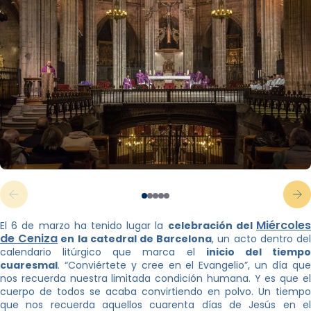
Miércole
El 6 de marzo ha tenido lugar la
celebración del
de Ceniza
en la catedral de Barcelona
, un acto dentro de
calendario litúrgico que marca el
inicio del tiemp
cuaresmal
. “Conviértete y cree en el Evangelio”, un día que
nos recuerda nuestra limitada condición humana. Y es que el
cuerpo de todos se acaba convirtiendo en polvo. Un tiempo
que nos recuerda aquellos cuarenta días de Jesús en el