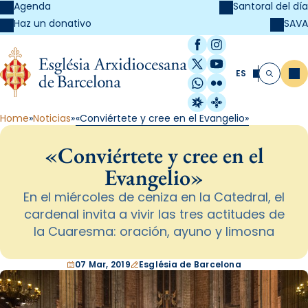
Agenda
Santoral del día
SAVA
Haz un donativo
Facebook
Instagram
X / Twitter
YouTube
ES
Me
Buscar
WhatsApp
Flickr
Radio Estel
Catalunya Cristi
Home
Noticias
«Conviértete y cree en el Evangelio»
«Conviértete y cree en el
Evangelio»
En el miércoles de ceniza en la Catedral, el
cardenal invita a vivir las tres actitudes de
la Cuaresma: oración, ayuno y limosna
07 Mar, 2019
Església de Barcelona