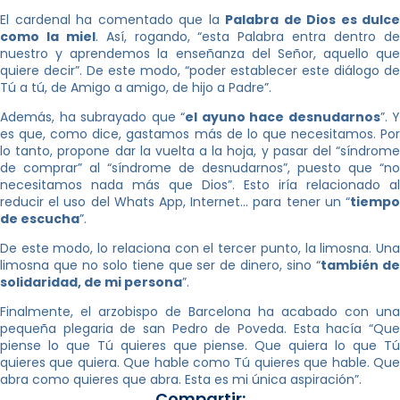
El cardenal ha comentado que la
Palabra de Dios es dulce
como la miel
. Así, rogando, “esta Palabra entra dentro d
nuestro y aprendemos la enseñanza del Señor, aquello que
quiere decir”. De este modo, “poder establecer este diálogo de
Tú a tú, de Amigo a amigo, de hijo a Padre”.
Además, ha subrayado que “
el ayuno hace desnudarnos
”. Y
es que, como dice, gastamos más de lo que necesitamos. Por
lo tanto, propone dar la vuelta a la hoja, y pasar del “síndrome
de comprar” al “síndrome de desnudarnos”, puesto que “no
necesitamos nada más que Dios”. Esto iría relacionado al
reducir el uso del Whats App, Internet… para tener un “
tiempo
de escucha
”.
De este modo, lo relaciona con el tercer punto, la limosna. Una
limosna que no solo tiene que ser de dinero, sino “
también d
solidaridad, de mi persona
”.
Finalmente, el arzobispo de Barcelona ha acabado con una
pequeña plegaria de san Pedro de Poveda. Esta hacía “Que
piense lo que Tú quieres que piense. Que quiera lo que Tú
quieres que quiera. Que hable como Tú quieres que hable. Que
abra como quieres que abra. Esta es mi única aspiración”.
Compartir: