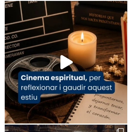
Recupera l'entrevista comp
Vatican
tican News 👇
News
www.vaticannews.va/es/iglesia/news/2026-
07/carmina-historia-depresion-papa-viaje-
espana-testimoni...
Foto
View on Facebook
·
Share
Arquebisbat de Barcelona
2 weeks ago
«Avui les santes Juliana i Semproniana ens
ajuden a alçar la mirada»
Mons. Sergi Gordo, bisbe de Tortosa, ha
presidit aquest 27 de juliol la missa de Les
Santes de Mataró.