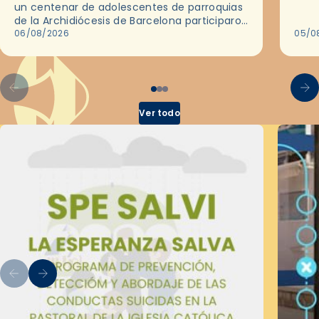
un centenar de adolescentes de parroquias
histo
de la Archidiócesis de Barcelona participaron
sobr
en las convivencias Be Apostle, organizadas
06/08/2026
05/0
por el Secretariado Diocesano…
Ver todo