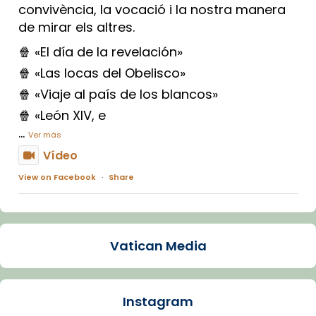
convivència, la vocació i la nostra manera
de mirar els altres.
🍿 «El día de la revelación»
🍿 «Las locas del Obelisco»
🍿 «Viaje al país de los blancos»
🍿 «León XIV, e
...
Ver más
Vídeo
View on Facebook
·
Share
Arquebisbat de Barcelona
1 week ago
Vatican Media
La Carmina va patir depressió. Fa gairebé
dos mesos, a l'Estadi Lluís Companys, la
jove va fer arribar el seu testimoni al papa
Instagram
Lleó XIV.