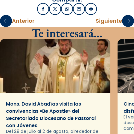
Facebook
X / Twitter
WhatsApp
Email
Imprimir
Anterior
Siguiente
Te interesará…
Mons. David Abadías visita las
Cinc
convivencias «Be Apostle» del
disf
El v
Secretariado Diocesano de Pastoral
desc
con Jóvenes
comp
Del 28 de julio al 2 de agosto, alrededor de
ocas