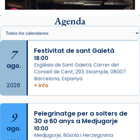
📸 J. Merino
Agenda
Foto
View on Facebook
·
Share
Arquebisbat de Barcelona
is at Catedral
7
Festivitat de sant Gaietà
de Barcelona.
2 weeks ago
18:00
ago.
Església de Sant Gaietà, Carrer del
Aquest dilluns, 27 de juliol, ha tingut lloc la
Consell de Cent, 293, Eixample, 08007
missa d’acció de gràcies en agraïment al
Barcelona, Espanya
comitè organitzador de la visita apostòlica
2026
+ info
del Sant Pare Lleó XIV a Barcelona, i als
col·laboradors, a la Catedral de Barcelona.
L’arquebisbe de Barcelona, el cardenal Joan
9
Pelegrinatge per a solters de
Josep Omella, ha presidit la missa i l’ha
30 a 60 anys a Medjugorje
concelebrat el bisbe auxiliar de Barcelona,
ago.
10:00
Mons. David Abadías.
Medjugorje, Bòsnia i Herzegovina