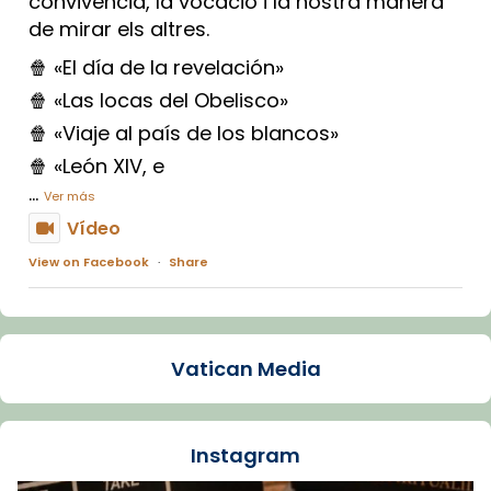
convivència, la vocació i la nostra manera
de mirar els altres.
🍿 «El día de la revelación»
🍿 «Las locas del Obelisco»
🍿 «Viaje al país de los blancos»
🍿 «León XIV, e
...
Ver más
Vídeo
View on Facebook
·
Share
Arquebisbat de Barcelona
1 week ago
Vatican Media
La Carmina va patir depressió. Fa gairebé
dos mesos, a l'Estadi Lluís Companys, la
jove va fer arribar el seu testimoni al papa
Instagram
Lleó XIV.