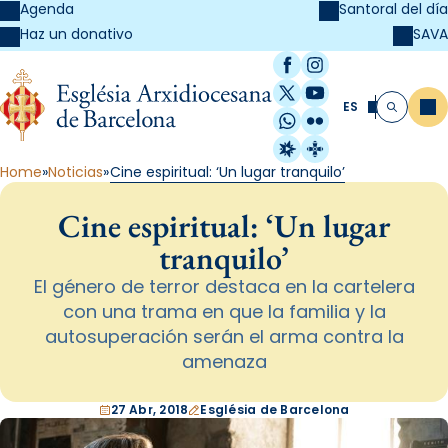
Agenda
Santoral del día
SAVA
Haz un donativo
Facebook
Instagram
X / Twitter
YouTube
ES
Me
Buscar
WhatsApp
Flickr
Radio Estel
Catalunya Cristi
Home
Noticias
Cine espiritual: ‘Un lugar tranquilo’
Cine espiritual: ‘Un lugar
tranquilo’
El género de terror destaca en la cartelera
con una trama en que la familia y la
autosuperación serán el arma contra la
amenaza
27 Abr, 2018
Església de Barcelona