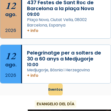
Ver más
12
437 Festes de Sant Roc de
Foto
Barcelona a la plaça Nova
ago.
09:00
View on Facebook
·
Share
Plaça Nova, Ciutat Vella, 08002
Barcelona, Espanya
2026
+ info
12
Pelegrinatge per a solters de
30 a 60 anys a Medjugorje
ago.
10:00
Medjugorje, Bòsnia i Herzegovina
2026
+ info
Eventos
EVANGELIO DEL DÍA