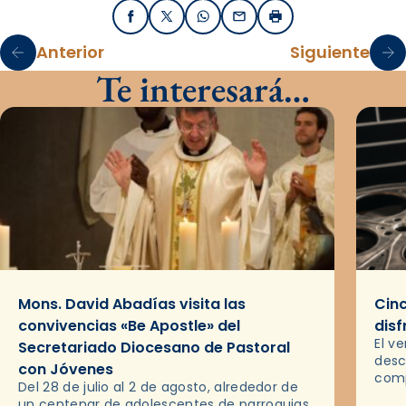
Facebook
X / Twitter
WhatsApp
Email
Imprimir
Anterior
Siguiente
Te interesará…
Mons. David Abadías visita las
Cinc
convivencias «Be Apostle» del
disf
El v
Secretariado Diocesano de Pastoral
desc
con Jóvenes
comp
Del 28 de julio al 2 de agosto, alrededor de
ocas
un centenar de adolescentes de parroquias