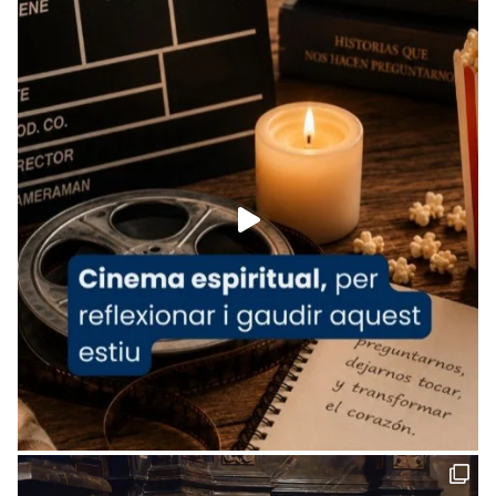
Recupera l'entrevista comp
Vatican
tican News 👇
News
www.vaticannews.va/es/iglesia/news/2026-
07/carmina-historia-depresion-papa-viaje-
espana-testimoni...
Foto
View on Facebook
·
Share
Arquebisbat de Barcelona
1 week ago
«Avui les santes Juliana i Semproniana ens
ajuden a alçar la mirada»
Mons. Sergi Gordo, bisbe de Tortosa, ha
presidit aquest 27 de juliol la missa de Les
Santes de Mataró.
🔗
tinyurl.com/cvu5jmbk