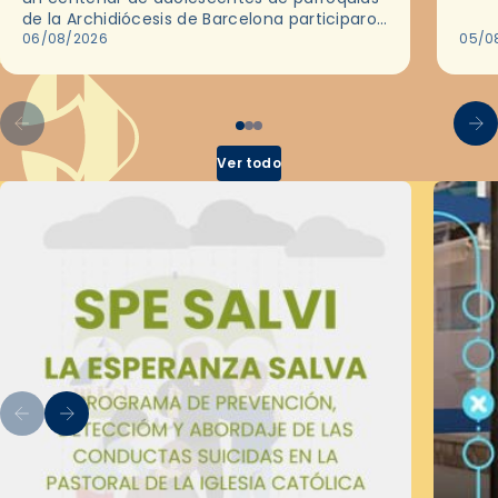
histo
de la Archidiócesis de Barcelona participaron
sobr
en las convivencias Be Apostle, organizadas
06/08/2026
05/0
por el Secretariado Diocesano…
Ver todo