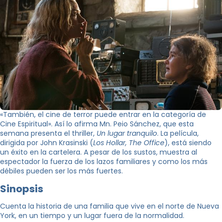
«También, el cine de terror puede entrar en la categoría de
Cine Espiritual». Así lo afirma Mn. Peio Sánchez, que esta
semana presenta el thriller,
Un lugar tranquilo
. La película,
dirigida por John Krasinski (
Los Hollar, The Office
), está siendo
un éxito en la cartelera. A pesar de los sustos, muestra al
espectador la fuerza de los lazos familiares y como los más
débiles pueden ser los más fuertes.
Sinopsis
Cuenta la historia de una familia que vive en el norte de Nueva
York, en un tiempo y un lugar fuera de la normalidad.