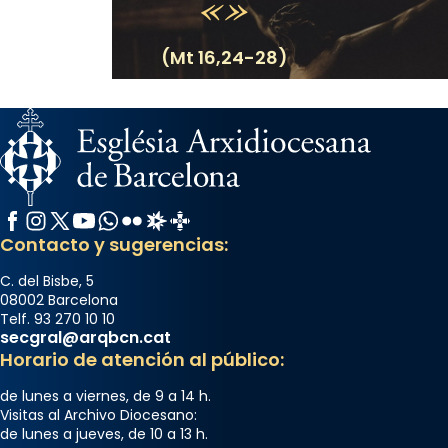
(Mt 16,24-28)
Facebook
Instagram
X / Twitter
YouTube
WhatsApp
Flickr
Radio Estel
Catalunya Cristiana
Contacto y sugerencias:
C. del Bisbe, 5
08002 Barcelona
Telf. 93 270 10 10
secgral@arqbcn.cat
Horario de atención al público:
de lunes a viernes, de 9 a 14 h.
Visitas al Archivo Diocesano:
de lunes a jueves, de 10 a 13 h.