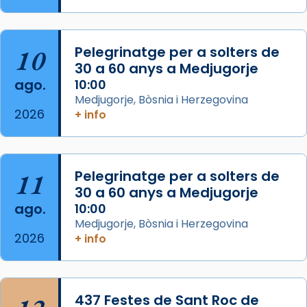
del Sant Pare Lleó XIV a Barcelona, i als
col·laboradors, a la Catedral de Barcelona.
10
Pelegrinatge per a solters de
L’arquebisbe de Barcelona, el cardenal Joan
30 a 60 anys a Medjugorje
Josep Omella, ha presidit la missa i l’ha
ago.
10:00
concelebrat el bisbe auxiliar de Barcelona,
Medjugorje, Bòsnia i Herzegovina
Mons. David Abadías.
2026
+ info
📸 Dr. G. Simón
Foto
11
Pelegrinatge per a solters de
View on Facebook
·
Share
30 a 60 anys a Medjugorje
ago.
10:00
Arquebisbat de Barcelona
Medjugorje, Bòsnia i Herzegovina
2 weeks ago
2026
+ info
Memòria de les santes Juliana i
Semproniana, verges i màrtirs.
Acompanyant la història de sant Cugat, a
437 Festes de Sant Roc de