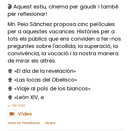
🎬 Aquest estiu, cinema per gaudir i també
per reflexionar!
Mn. Peio Sánchez proposa cinc pel·lícules
per a aquestes vacances. Històries per a
tots els públics que ens conviden a fer-nos
preguntes sobre l'acollida, la superació, la
convivència, la vocació i la nostra manera
de mirar els altres.
🍿 «El día de la revelación»
🍿 «Las locas del Obelisco»
🍿 «Viaje al país de los blancos»
🍿 «León XIV, e
...
Ver más
Vídeo
View on Facebook
·
Share