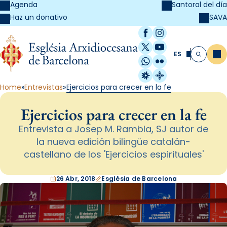
Agenda
Santoral del día
SAVA
Haz un donativo
Facebook
Instagram
X / Twitter
YouTube
ES
Me
Buscar
WhatsApp
Flickr
Radio Estel
Catalunya Cristi
Home
Entrevistas
Ejercicios para crecer en la fe
Ejercicios para crecer en la fe
Entrevista a Josep M. Rambla, SJ autor de
la nueva edición bilingüe catalán-
castellano de los 'Ejercicios espirituales'
26 Abr, 2018
Església de Barcelona