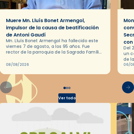
Muere Mn. Lluís Bonet Armengol,
Mons
impulsor de la causa de beatificación
conv
de Antoni Gaudí
Sec
Mn. Lluís Bonet Armengol ha fallecido este
con
viernes 7 de agosto, a los 95 años. Fue
Del 
rector de la parroquia de la Sagrada Família
un c
de Barcelona durante 25 años, entre 1993 y…
de l
08/08/2026
en l
06/0
por 
Ver todo