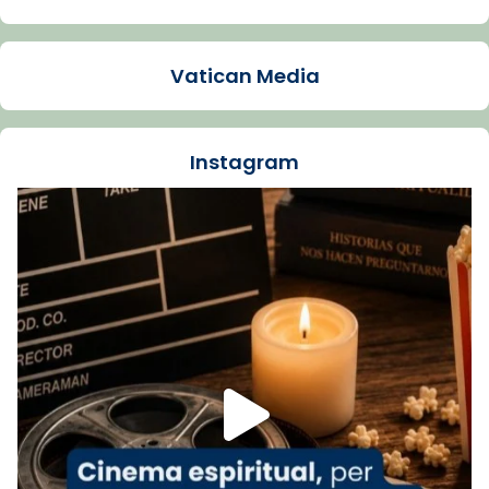
Arquebisbat de Barcelona
1 week ago
Vatican Media
La Carmina va patir depressió. Fa gairebé
dos mesos, a l'Estadi Lluís Companys, la
jove va fer arribar el seu testimoni al papa
Instagram
Lleó XIV.
Recupera l'entrevista comp
Vatican
tican News 👇
News
www.vaticannews.va/es/iglesia/news/2026-
07/carmina-historia-depresion-papa-viaje-
espana-testimoni...
Foto
View on Facebook
·
Share
Arquebisbat de Barcelona
2 weeks ago