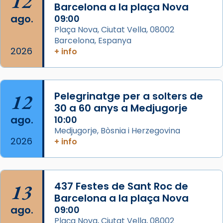
12
partir de l’Edat Mitjana sorgeix la tradició
Barcelona a la plaça Nova
que les santes Juliana (“relatiu a Júlia”) i
ago.
09:00
Semproniana (“relatiu a Semprònia =
Plaça Nova, Ciutat Vella, 08002
eterna”) són deixebles seves. I l’any 1667, el
Barcelona, Espanya
2026
frare Joan Gaspar Roig, afirma en una obra
+ info
que les santes són filles de l’antiga Iluro.
Mataró en reivindicarà les relíq
...
Ver más
12
Pelegrinatge per a solters de
Foto
30 a 60 anys a Medjugorje
ago.
10:00
View on Facebook
·
Share
Medjugorje, Bòsnia i Herzegovina
2026
+ info
13
437 Festes de Sant Roc de
Barcelona a la plaça Nova
ago.
09:00
Plaça Nova, Ciutat Vella, 08002