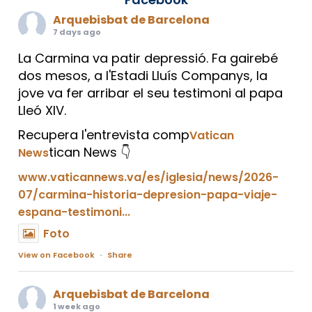
Arquebisbat de Barcelona
7 days ago
La Carmina va patir depressió. Fa gairebé
dos mesos, a l'Estadi Lluís Companys, la
jove va fer arribar el seu testimoni al papa
Lleó XIV.
Recupera l'entrevista comp
Vatican
tican News 👇
News
www.vaticannews.va/es/iglesia/news/2026-
07/carmina-historia-depresion-papa-viaje-
espana-testimoni...
Foto
View on Facebook
·
Share
Arquebisbat de Barcelona
1 week ago