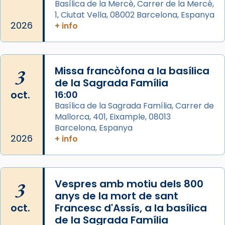
Basílica de la Mercè, Carrer de la Mercè,
apòstol màrtir, decapitat a Jerusalem per
1, Ciutat Vella, 08002 Barcelona, Espanya
Herodes Agripa (vers l'any 44).
2026
+ info
Patró de Galícia, després de les invasions
musulmanes fou venerat com a patró dels
Regnes castellans i més tard de tota
3
Missa francòfona a la basílica
Espanya.
de la Sagrada Família
El seu sepulcre a Compostela fou un g
oct.
16:00
...
Basílica de la Sagrada Família, Carrer de
Ver más
Mallorca, 401, Eixample, 08013
Foto
Barcelona, Espanya
2026
View on Facebook
+ info
·
Share
3
Vespres amb motiu dels 800
anys de la mort de sant
oct.
Francesc d'Assís, a la basílica
de la Sagrada Família