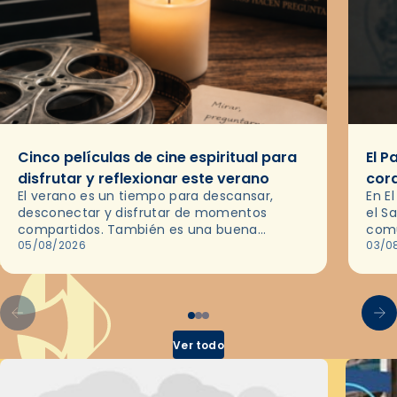
Cinco películas de cine espiritual para
El P
disfrutar y reflexionar este verano
cor
El verano es un tiempo para descansar,
En E
desconectar y disfrutar de momentos
el S
compartidos. También es una buena
comu
ocasión para dejarse llevar por una buena
05/08/2026
del 
03/0
historia y, a través del cine, reflexionar
sobre…
Ver todo