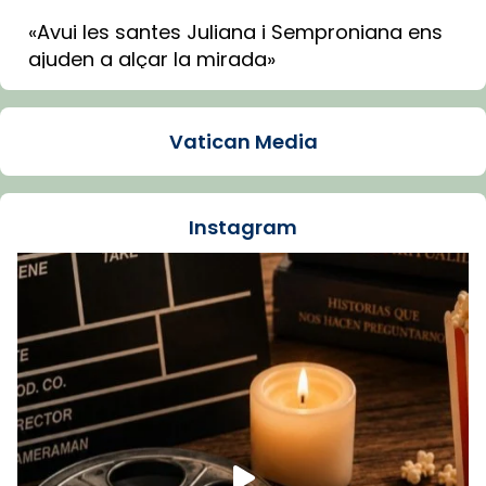
«Avui les santes Juliana i Semproniana ens
ajuden a alçar la mirada»
Mons. Sergi Gordo, bisbe de Tortosa, ha
presidit aquest 27 de juliol la missa de Les
Vatican Media
Santes de Mataró.
🔗
tinyurl.com/cvu5jmbk
📸 J. Merino
Instagram
Foto
View on Facebook
·
Share
Arquebisbat de Barcelona
is at Catedral
de Barcelona.
1 week ago
Aquest dilluns, 27 de juliol, ha tingut lloc la
missa d’acció de gràcies en agraïment al
comitè organitzador de la visita apostòlica