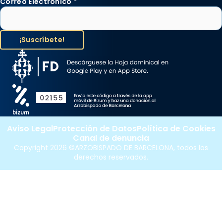
Correo Electrónico
*
Aviso Legal
Protección de Datos
Política de Cookies
Canal de denuncia
Copyright 2026 ©ARZOBISPADO DE BARCELONA, todos los
derechos reservados.