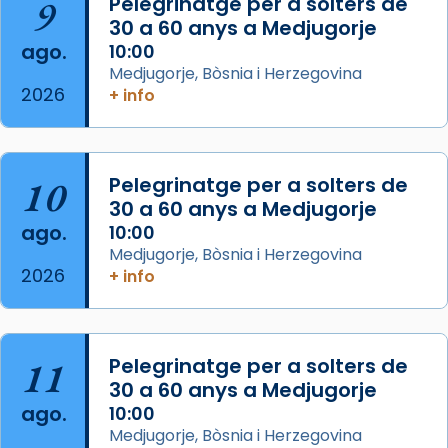
9
Pelegrinatge per a solters de
de Barcelona.
30 a 60 anys a Medjugorje
2 weeks ago
ago.
10:00
Aquest dilluns, 27 de juliol, ha tingut lloc la
Medjugorje, Bòsnia i Herzegovina
missa d’acció de gràcies en agraïment al
2026
+ info
comitè organitzador de la visita apostòlica
del Sant Pare Lleó XIV a Barcelona, i als
col·laboradors, a la Catedral de Barcelona.
10
Pelegrinatge per a solters de
L’arquebisbe de Barcelona, el cardenal Joan
30 a 60 anys a Medjugorje
Josep Omella, ha presidit la missa i l’ha
ago.
10:00
concelebrat el bisbe auxiliar de Barcelona,
Medjugorje, Bòsnia i Herzegovina
Mons. David Abadías.
2026
+ info
📸 Dr. G. Simón
Foto
11
Pelegrinatge per a solters de
View on Facebook
·
Share
30 a 60 anys a Medjugorje
ago.
10:00
Arquebisbat de Barcelona
Medjugorje, Bòsnia i Herzegovina
2 weeks ago