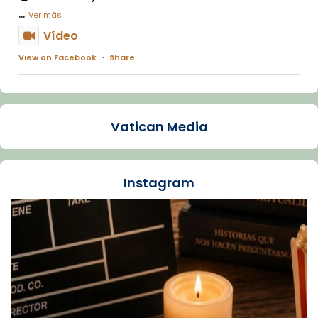
...
Ver más
Vídeo
View on Facebook
·
Share
Arquebisbat de Barcelona
1 week ago
Vatican Media
La Carmina va patir depressió. Fa gairebé
dos mesos, a l'Estadi Lluís Companys, la
jove va fer arribar el seu testimoni al papa
Instagram
Lleó XIV.
Recupera l'entrevista comp
Vatican
tican News 👇
News
www.vaticannews.va/es/iglesia/news/2026-
07/carmina-historia-depresion-papa-viaje-
espana-testimoni...
Foto