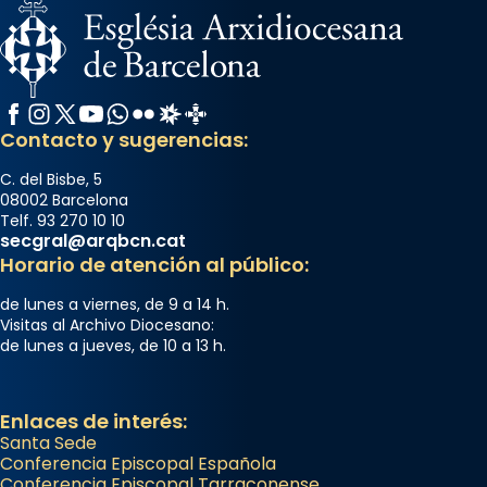
Facebook
Instagram
X / Twitter
YouTube
WhatsApp
Flickr
Radio Estel
Catalunya Cristiana
Contacto y sugerencias:
C. del Bisbe, 5
08002 Barcelona
Telf. 93 270 10 10
secgral@arqbcn.cat
Horario de atención al público:
de lunes a viernes, de 9 a 14 h.
Visitas al Archivo Diocesano:
de lunes a jueves, de 10 a 13 h.
Enlaces de interés:
Santa Sede
Conferencia Episcopal Española
Conferencia Episcopal Tarraconense