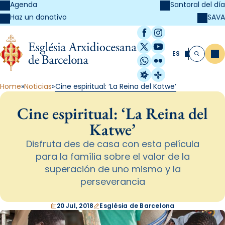
Agenda
Santoral del día
SAVA
Haz un donativo
Facebook
Instagram
X / Twitter
YouTube
ES
Me
Buscar
WhatsApp
Flickr
Radio Estel
Catalunya Cristi
Home
Noticias
Cine espiritual: ‘La Reina del Katwe’
Cine espiritual: ‘La Reina del
Katwe’
Disfruta des de casa con esta película
para la família sobre el valor de la
superación de uno mismo y la
perseverancia
20 Jul, 2018
Església de Barcelona