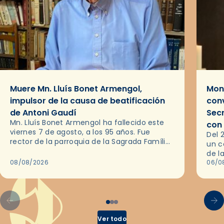
Muere Mn. Lluís Bonet Armengol,
Mons
impulsor de la causa de beatificación
conv
de Antoni Gaudí
Sec
Mn. Lluís Bonet Armengol ha fallecido este
con
viernes 7 de agosto, a los 95 años. Fue
Del 
rector de la parroquia de la Sagrada Família
un c
de Barcelona durante 25 años, entre 1993 y…
de l
08/08/2026
en l
06/0
por 
Ver todo