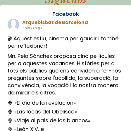
Facebook
Arquebisbat de Barcelona
4 days ago
🎬 Aquest estiu, cinema per gaudir i també
per reflexionar!
Mn. Peio Sánchez proposa cinc pel·lícules
per a aquestes vacances. Històries per a
tots els públics que ens conviden a fer-nos
preguntes sobre l'acollida, la superació, la
convivència, la vocació i la nostra manera
de mirar els altres.
🍿 «El día de la revelación»
🍿 «Las locas del Obelisco»
🍿 «Viaje al país de los blancos»
🍿 «León XIV, e