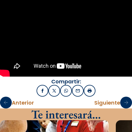
Compartir:
Facebook
X / Twitter
WhatsApp
Email
Imprimir
Anterior
Siguiente
Te interesará…