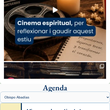
View on Facebook
·
Share
Arquebisbat de Barcelona
2 weeks ago
«Avui les santes Juliana i Semproniana ens
ajuden a alçar la mirada»
Mons. Sergi Gordo, bisbe de Tortosa, ha
presidit aquest 27 de juliol la missa de Les
Santes de Mataró.
🔗
tinyurl.com/cvu5jmbk
📸 J. Merino
Agenda
Foto
View on Facebook
·
Share
Arquebisbat de Barcelona
is at Catedral