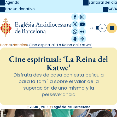
Agenda
Santoral del día
SAVA
Haz un donativo
Facebook
Instagram
X / Twitter
YouTube
ES
Me
Buscar
WhatsApp
Flickr
Radio Estel
Catalunya Cristi
Home
Noticias
Cine espiritual: ‘La Reina del Katwe’
Cine espiritual: ‘La Reina del
Katwe’
Disfruta des de casa con esta película
para la família sobre el valor de la
superación de uno mismo y la
perseverancia
20 Jul, 2018
Església de Barcelona