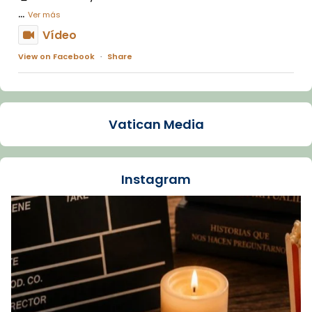
...
Ver más
Vídeo
View on Facebook
·
Share
Arquebisbat de Barcelona
2 weeks ago
Vatican Media
La Carmina va patir depressió. Fa gairebé
dos mesos, a l'Estadi Lluís Companys, la
jove va fer arribar el seu testimoni al papa
Instagram
Lleó XIV.
Recupera l'entrevista comp
Vatican
tican News 👇
News
www.vaticannews.va/es/iglesia/news/2026-
07/carmina-historia-depresion-papa-viaje-
espana-testimoni...
Foto