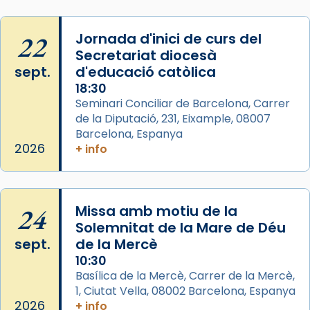
Memòria de les santes Juliana i
Semproniana, verges i màrtirs.
22
Jornada d'inici de curs del
Secretariat diocesà
Acompanyant la història de sant Cugat, a
sept.
d'educació catòlica
partir de l’Edat Mitjana sorgeix la tradició
18:30
que les santes Juliana (“relatiu a Júlia”) i
Seminari Conciliar de Barcelona, Carrer
Semproniana (“relatiu a Semprònia =
de la Diputació, 231, Eixample, 08007
eterna”) són deixebles seves. I l’any 1667, el
Barcelona, Espanya
frare Joan Gaspar Roig, afirma en una obra
2026
+ info
que les santes són filles de l’antiga Iluro.
Mataró en reivindicarà les relíq
...
Ver más
24
Missa amb motiu de la
Foto
Solemnitat de la Mare de Déu
sept.
de la Mercè
View on Facebook
·
Share
10:30
Basílica de la Mercè, Carrer de la Mercè,
1, Ciutat Vella, 08002 Barcelona, Espanya
2026
+ info