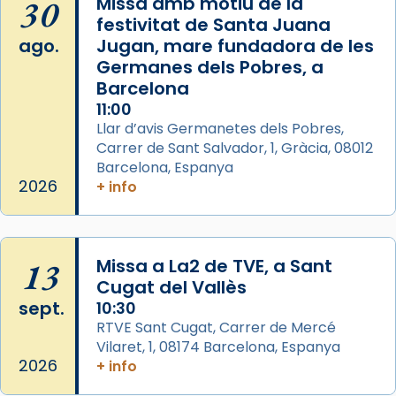
30
Missa amb motiu de la
de Barcelona.
festivitat de Santa Juana
2 weeks ago
ago.
Jugan, mare fundadora de les
Aquest dilluns, 27 de juliol, ha tingut lloc la
Germanes dels Pobres, a
missa d’acció de gràcies en agraïment al
Barcelona
comitè organitzador de la visita apostòlica
11:00
del Sant Pare Lleó XIV a Barcelona, i als
Llar d’avis Germanetes dels Pobres,
col·laboradors, a la Catedral de Barcelona.
Carrer de Sant Salvador, 1, Gràcia, 08012
Barcelona, Espanya
L’arquebisbe de Barcelona, el cardenal Joan
2026
+ info
Josep Omella, ha presidit la missa i l’ha
concelebrat el bisbe auxiliar de Barcelona,
Mons. David Abadías.
13
Missa a La2 de TVE, a Sant
📸 Dr. G. Simón
Cugat del Vallès
Foto
sept.
10:30
View on Facebook
·
Share
RTVE Sant Cugat, Carrer de Mercé
Vilaret, 1, 08174 Barcelona, Espanya
2026
+ info
Arquebisbat de Barcelona
2 weeks ago