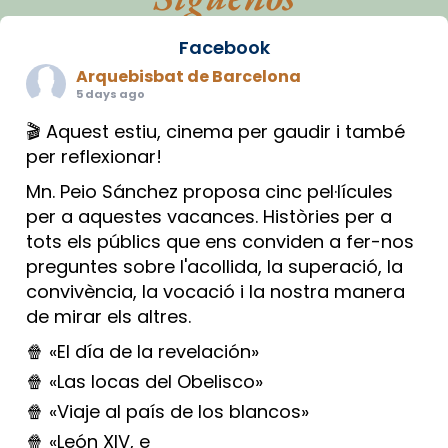
Facebook
Arquebisbat de Barcelona
5 days ago
🎬 Aquest estiu, cinema per gaudir i també
per reflexionar!
Mn. Peio Sánchez proposa cinc pel·lícules
per a aquestes vacances. Històries per a
tots els públics que ens conviden a fer-nos
preguntes sobre l'acollida, la superació, la
convivència, la vocació i la nostra manera
de mirar els altres.
🍿 «El día de la revelación»
🍿 «Las locas del Obelisco»
🍿 «Viaje al país de los blancos»
🍿 «León XIV, e