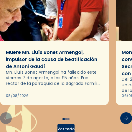
Muere Mn. Lluís Bonet Armengol,
Mons
impulsor de la causa de beatificación
conv
de Antoni Gaudí
Sec
Mn. Lluís Bonet Armengol ha fallecido este
con
viernes 7 de agosto, a los 95 años. Fue
Del 
rector de la parroquia de la Sagrada Família
un c
de Barcelona durante 25 años, entre 1993 y…
de l
08/08/2026
en l
06/0
por 
Ver todo