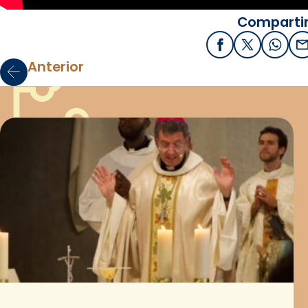
Compartir
Facebook
X / Twitter
What
E
Anterior