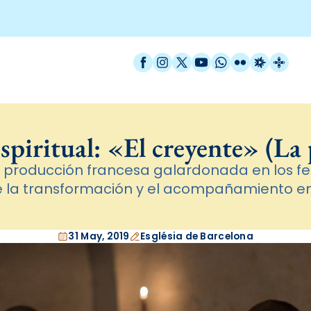
Facebook
Instagram
X / Twitter
YouTube
WhatsApp
Flickr
Radio Est
Catal
spiritual: «El creyente» (La 
 producción francesa galardonada en los fes
 la transformación y el acompañamiento en
31 May, 2019
Església de Barcelona