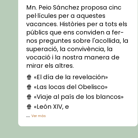
Mn. Peio Sánchez proposa cinc
pel·lícules per a aquestes
vacances. Històries per a tots els
públics que ens conviden a fer-
nos preguntes sobre l'acollida, la
superació, la convivència, la
vocació i la nostra manera de
mirar els altres.
🍿 «El día de la revelación»
🍿 «Las locas del Obelisco»
🍿 «Viaje al país de los blancos»
🍿 «León XIV, e
...
Ver más
Vídeo
View on Facebook
·
Share