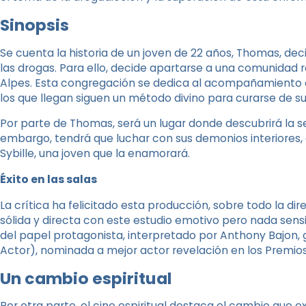
Sinopsis
Se cuenta la historia de un joven de 22 años, Thomas, de
las drogas. Para ello, decide apartarse a una comunidad r
Alpes. Esta congregación se dedica al acompañamiento es
los que llegan siguen un método divino para curarse de s
Por parte de Thomas, será un lugar donde descubrirá la senc
embargo, tendrá que luchar con sus demonios interiores, c
Sybille, una joven que la enamorará.
Éxito en las salas
La crítica ha felicitado esta producción, sobre todo la d
sólida y directa con este estudio emotivo pero nada sens
del papel protagonista, interpretado por Anthony Bajon, g
Actor), nominada a mejor actor revelación en los Premios
Un cambio espiritual
Por otra parte, el cine espiritual destaca el cambio que 