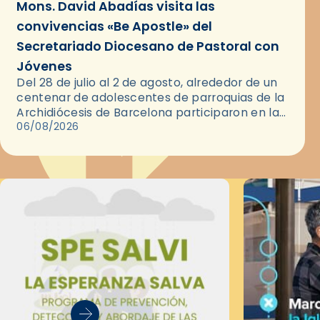
Mons. David Abadías visita las
convivencias «Be Apostle» del
Secretariado Diocesano de Pastoral con
Jóvenes
Del 28 de julio al 2 de agosto, alrededor de un
centenar de adolescentes de parroquias de la
Archidiócesis de Barcelona participaron en las
convivencias Be Apostle, organizadas por el
06/08/2026
Secretariado Diocesano…