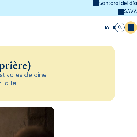
Santoral del día
SAVA
el
unya Cristiana
ES
M
Buscar
prière)
tivales de cine
 la fe