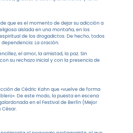
cide que es el momento de dejar su adicción a
eligiosa aislada en una montaña, en los
piritual de los drogadictos. De hecho, todos
u dependencia: La oración.
illez, el amor, la amistad, la paz. Sin
on su rechazo inicial y con la presencia de
irección de Cédric Kahn que «vuelve de forma
iblero». De este modo, la puesta en escena
alardonada en el Festival de Berlín (Mejor
 César.
experimenta el personaje protagonista, el que