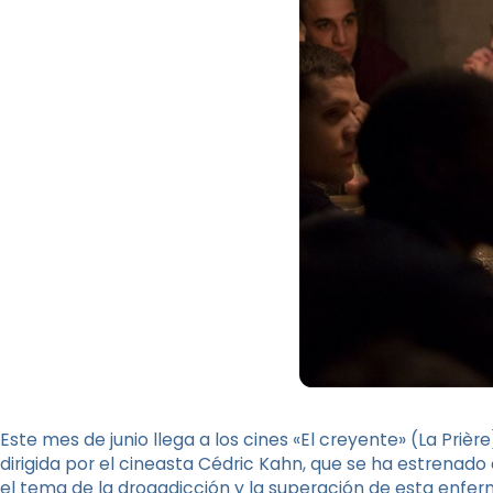
Este mes de junio llega a los cines «El creyente» (La Priè
dirigida por el cineasta Cédric Kahn, que se ha estrenado 
el tema de la drogadicción y la superación de esta enfe