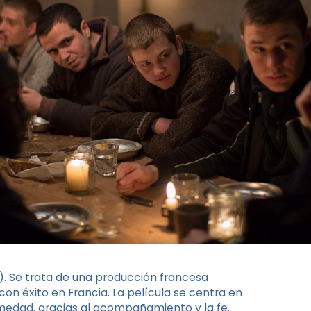
re). Se trata de una producción francesa
con éxito en Francia. La película se centra en
rmedad, gracias al acompañamiento y la fe.