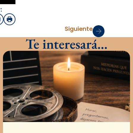
:
sApp
mail
Imprimir
Siguiente
Te interesará…