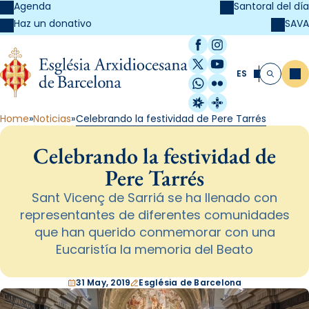
Agenda
Santoral del día
SAVA
Haz un donativo
Facebook
Instagram
X / Twitter
YouTube
ES
Me
Buscar
WhatsApp
Flickr
Radio Estel
Catalunya Cristi
Home
Noticias
Celebrando la festividad de Pere Tarrés
Celebrando la festividad de
Pere Tarrés
Sant Vicenç de Sarriá se ha llenado con
representantes de diferentes comunidades
que han querido conmemorar con una
Eucaristía la memoria del Beato
31 May, 2019
Església de Barcelona