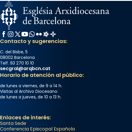
Facebook
Instagram
X / Twitter
YouTube
WhatsApp
Flickr
Radio Estel
Catalunya Cristiana
Contacto y sugerencias:
C. del Bisbe, 5
08002 Barcelona
Telf. 93 270 10 10
secgral@arqbcn.cat
Horario de atención al público:
de lunes a viernes, de 9 a 14 h.
Visitas al Archivo Diocesano:
de lunes a jueves, de 10 a 13 h.
Enlaces de interés:
Santa Sede
Conferencia Episcopal Española