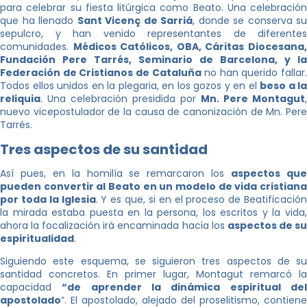
para celebrar su fiesta litúrgica como Beato. Una celebración
que ha llenado
Sant Vicenç de Sarriá
, donde se conserva su
sepulcro, y han venido representantes de diferentes
comunidades.
Médicos Católicos, OBA, Cáritas Diocesana
Fundación Pere Tarrés, Seminario de Barcelona, y la
Federación de Cristianos de Cataluña
no han querido fallar.
Todos ellos unidos en la plegaria, en los gozos y en el
beso a la
reliquia
. Una celebración presidida por
Mn. Pere Montagut
,
nuevo vicepostulador de la causa de canonización de Mn. Pere
Tarrés.
Tres aspectos de su santidad
Así pues, en la homilía se remarcaron los
aspectos qu
pueden convertir al Beato en un modelo de vida cristiana
por toda la Iglesia
. Y es que, si en el proceso de Beatificación
la mirada estaba puesta en la persona, los escritos y la vida,
ahora la focalización irá encaminada hacia los
aspectos de s
espiritualidad
.
Siguiendo este esquema, se siguieron tres aspectos de su
santidad concretos. En primer lugar, Montagut remarcó la
capacidad
“de aprender la dinámica espiritual de
apostolado
”. El apostolado, alejado del proselitismo, contiene