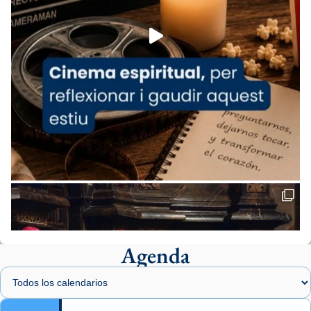
Foto
View on Facebook
·
Share
Arquebisbat de Barcelona
2 weeks ago
«Avui les santes Juliana i Semproniana ens
ajuden a alçar la mirada»
Mons. Sergi Gordo, bisbe de Tortosa, ha
presidit aquest 27 de juliol la missa de Les
Santes de Mataró.
🔗
tinyurl.com/cvu5jmbk
📸 J. Merino
Agenda
Foto
View on Facebook
·
Share