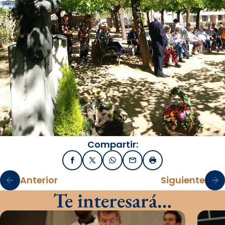
Compartir:
Facebook
X / Twitter
WhatsApp
Email
Imprimir
Anterior
Siguiente
Te interesará…