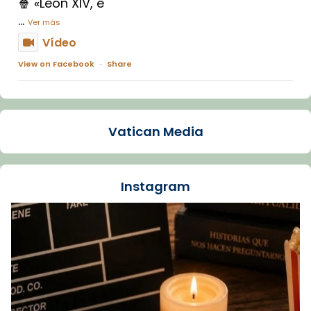
🍿 «León XIV, e
...
Ver más
Vídeo
View on Facebook
·
Share
Arquebisbat de Barcelona
1 week ago
Vatican Media
La Carmina va patir depressió. Fa gairebé
dos mesos, a l'Estadi Lluís Companys, la
jove va fer arribar el seu testimoni al papa
Instagram
Lleó XIV.
Recupera l'entrevista comp
Vatican
tican News 👇
News
www.vaticannews.va/es/iglesia/news/2026-
07/carmina-historia-depresion-papa-viaje-
espana-testimoni...