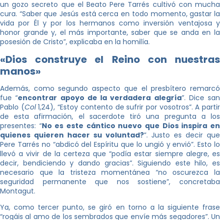
un gozo secreto que el Beato Pere Tarrés cultivó con mucha
cura. “Saber que Jesús está cerca en todo momento, gastar la
vida por Él y por los hermanos como inversión ventajosa y
honor grande y, el más importante, saber que se anda en la
posesión de Cristo”, explicaba en la homilía.
«Dios construye el Reino con nuestras
manos»
Además, como segundo aspecto que el presbítero remarcó
fue “
encontrar apoyo de la verdadera alegría
”. Dice san
Pablo (
Col
1,24), “Estoy contento de sufrir por vosotros”. A parti
de esta afirmación, el sacerdote tiró una pregunta a los
presentes: “
No es este cántico nuevo que Dios inspira e
quienes quieren hacer su voluntad?
”. Justo es decir que
Pere Tarrés no “abdicó del Espíritu que lo ungió y envió”. Esto lo
llevó a vivir de la certeza que “podía estar siempre alegre, es
decir, bendiciendo y dando gracias”. Siguiendo este hilo, es
necesario que la tristeza momentánea “no oscurezca la
seguridad permanente que nos sostiene”, concretaba
Montagut.
Ya, como tercer punto, se giró en torno a la siguiente frase
“rogáis al amo de los sembrados que envíe más segadores”. Un