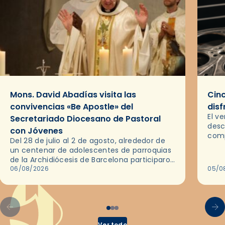
Mons. David Abadías visita las
Cinc
convivencias «Be Apostle» del
disf
El v
Secretariado Diocesano de Pastoral
desc
con Jóvenes
comp
Del 28 de julio al 2 de agosto, alrededor de
ocas
un centenar de adolescentes de parroquias
histo
de la Archidiócesis de Barcelona participaron
sobr
en las convivencias Be Apostle, organizadas
06/08/2026
05/0
por el Secretariado Diocesano…
Ver todo