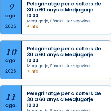
Arquebisbat de Barcelona
is at Catedral
9
Pelegrinatge per a solters de
de Barcelona.
30 a 60 anys a Medjugorje
2 weeks ago
ago.
10:00
Aquest dilluns, 27 de juliol, ha tingut lloc la
Medjugorje, Bòsnia i Herzegovina
missa d’acció de gràcies en agraïment al
2026
+ info
comitè organitzador de la visita apostòlica
del Sant Pare Lleó XIV a Barcelona, i als
col·laboradors, a la Catedral de Barcelona.
10
Pelegrinatge per a solters de
L’arquebisbe de Barcelona, el cardenal Joan
30 a 60 anys a Medjugorje
Josep Omella, ha presidit la missa i l’ha
ago.
10:00
concelebrat el bisbe auxiliar de Barcelona,
Medjugorje, Bòsnia i Herzegovina
Mons. David Abadías.
2026
+ info
📸 Dr. G. Simón
Foto
11
Pelegrinatge per a solters de
View on Facebook
·
Share
30 a 60 anys a Medjugorje
ago.
10:00
Arquebisbat de Barcelona
Medjugorje, Bòsnia i Herzegovina