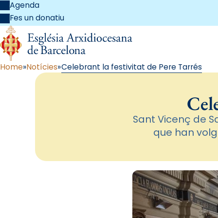
Agenda
Fes un donatiu
Home
Notícies
Celebrant la festivitat de Pere Tarrés
Cele
Sant Vicenç de S
que han vol