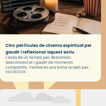
Cinc pel·lícules de cinema espiritual per
gaudir i reflexionar aquest estiu
L'estiu és un temps per descansar,
desconnectar i gaudir de moments
compartits. També és una bona ocasió per
deixar-se portar per una bona història i, a
05/08/2026
través del cinema, reflexionar sobre les…