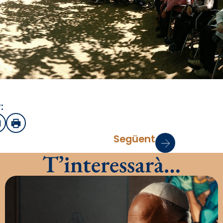
:
sApp
mail
Imprimir
Següent
T’interessarà…