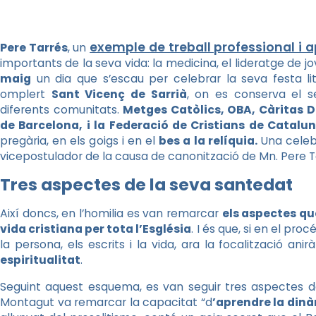
exemple de treball professional i 
Pere Tarrés
, un
importants de la seva vida: la medicina, el lideratge de jov
maig
un dia que s’escau per celebrar la seva festa l
omplert
Sant Vicenç de Sarrià
, on es conserva el s
diferents comunitats.
Metges Catòlics, OBA, Càritas D
de Barcelona, i la Federació de Cristians de Catalu
pregària, en els goigs i en el
bes a la relíquia.
Una celebr
vicepostulador de la causa de canonització de Mn. Pere T
Tres aspectes de la seva santedat
Així doncs, en l’homilia es van remarcar
els aspectes qu
vida cristiana per tota l’Església
. I és que, si en el pr
la persona, els escrits i la vida, ara la focalització a
espiritualitat
.
Seguint aquest esquema, es van seguir tres aspectes de
Montagut va remarcar la capacitat “d
’aprendre la dinà