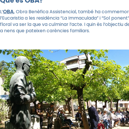
Què és OBA?
OBA
L’
, Obra Benèfica Assistencial, també ha commemorat 
l’Eucaristia a les residència “La Immaculada” i “Sol ponen
floral va ser la que va culminar l’acte. I quin és l’objectiu
a nens que pateixen carències familiars.