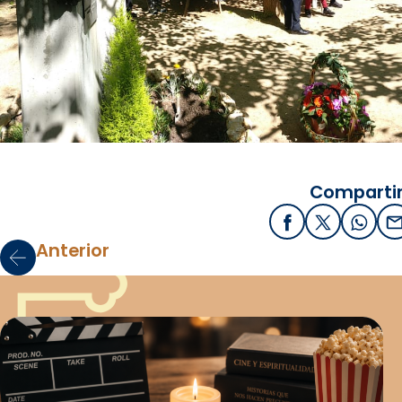
Compartir
Facebook
X / Twitter
What
E
Anterior