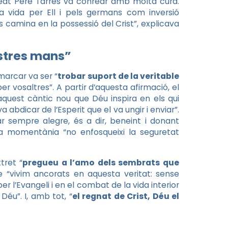
 Beat Pere Tarrés va conrear amb molta cura.
 vida per Ell i pels germans com inversió
s camina en la possessió del Crist”, explicava
stres mans”
arcar va ser “
trobar suport de la veritable
per vosaltres”. A partir d’aquesta afirmació, el
aquest càntic nou que Déu inspira en els qui
a abdicar de l’Esperit que el va ungir i enviar”.
ar sempre alegre, és a dir, beneint i donant
tesa momentània “no enfosqueixi la seguretat
tret “
pregueu a l’amo dels sembrats que
e “vivim ancorats en aquesta veritat: sense
er l’Evangeli i en el combat de la vida interior
Déu”. I, amb tot, “
el regnat de Crist, Déu el