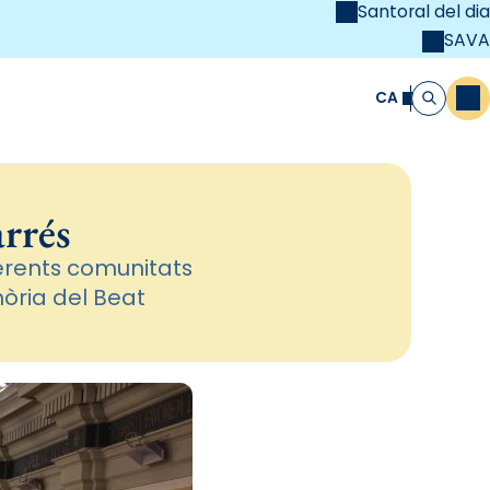
Santoral del dia
SAVA
el
unya Cristiana
CA
M
Cerca
arrés
erents comunitats
ria del Beat