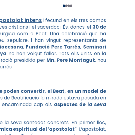
apostolat intens
i fecund en els tres camps
es cristians i el sacerdoci. És, doncs, el
30 de
itúrgica com a Beat. Una celebració que ha
eu sepulcre, i han vingut representants de
iocesana, Fundació Pere Tarrés, Seminari
nya
no han volgut fallar. Tots ells units en la
ació presidida per
Mn. Pere Montagut
, nou
arrés.
e poden convertir, el Beat, en un model de
océs de Beatificació la mirada estava posada en
nirà encaminada cap als
aspectes de la seva
 la seva santedat concrets. En primer lloc,
mica espiritual de l’apostolat
”. L’apostolat,