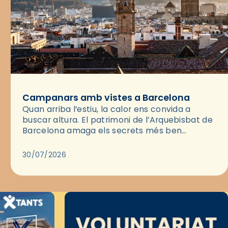
Campanars amb vistes a Barcelona
Quan arriba l’estiu, la calor ens convida a
buscar altura. El patrimoni de l’Arquebisbat de
Barcelona amaga els secrets més ben
guardats per gaudir del capvespre: els seus
campanars i les cobertes…
30/07/2026