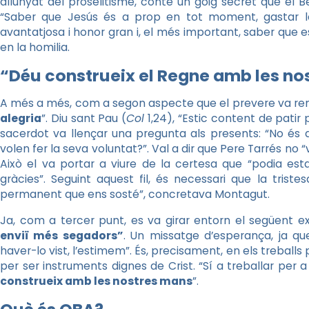
allunyat del proselitisme, conté un goig secret que el
“Saber que Jesús és a prop en tot moment, gastar la
avantatjosa i honor gran i, el més important, saber que e
en la homilia.
“Déu construeix el Regne amb les no
A més a més, com a segon aspecte que el prevere va rem
alegria
”. Diu sant Pau (
Col
1,24), “Estic content de patir 
sacerdot va llençar una pregunta als presents: “No és 
volen fer la seva voluntat?”. Val a dir que Pere Tarrés no “v
Això el va portar a viure de la certesa que “podia est
gràcies”. Seguint aquest fil, és necessari que la tris
permanent que ens sosté”, concretava Montagut.
Ja, com a tercer punt, es va girar entorn el següent ex
enviï més segadors”
. Un missatge d’esperança, ja qu
haver-lo vist, l’estimem”. És, precisament, en els treballs p
per ser instruments dignes de Crist. “Sí a treballar per a 
construeix amb les nostres mans
”.