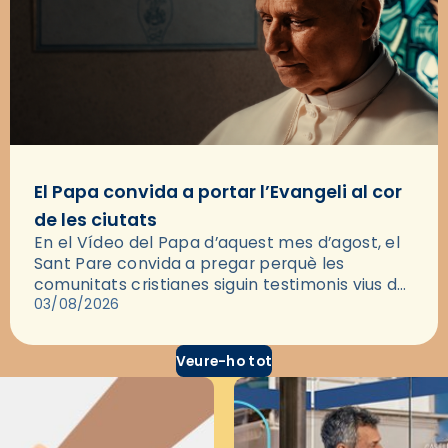
El Papa convida a portar l’Evangeli al cor
de les ciutats
En el Vídeo del Papa d’aquest mes d’agost, el
Sant Pare convida a pregar perquè les
comunitats cristianes siguin testimonis vius de
l’Evangeli enmig de les ciutats. A través d’una
03/08/2026
pregària, el…
Veure-ho tot