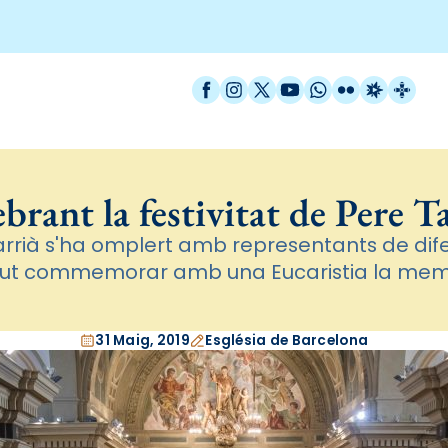
Facebook
Instagram
X / Twitter
YouTube
WhatsApp
Flickr
Radio Est
Catal
brant la festivitat de Pere T
arrià s'ha omplert amb representants de dif
gut commemorar amb una Eucaristia la memò
31 Maig, 2019
Església de Barcelona