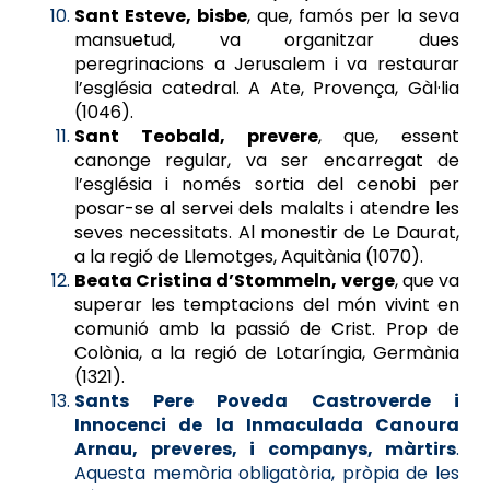
Sant Esteve, bisbe
, que, famós per la seva
mansuetud, va organitzar dues
peregrinacions a Jerusalem i va restaurar
l’església catedral. A Ate, Provença, Gàl·lia
(1046).
Sant Teobald, prevere
, que, essent
canonge regular, va ser encarregat de
l’església i només sortia del cenobi per
posar-se al servei dels malalts i atendre les
seves necessitats. Al monestir de Le Daurat,
a la regió de Llemotges, Aquitània (1070).
Beata Cristina d’Stommeln, verge
, que va
superar les temptacions del món vivint en
comunió amb la passió de Crist. Prop de
Colònia, a la regió de Lotaríngia, Germània
(1321).
Sants Pere Poveda Castroverde i
Innocenci de la Inmaculada Canoura
Arnau, preveres, i companys, màrtirs
.
Aquesta memòria obligatòria, pròpia de les