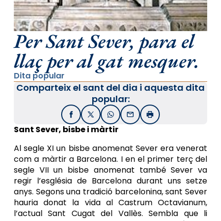
Per Sant Sever, para el
llaç per al gat mesquer.
Dita popular
Comparteix el sant del dia i aquesta dita
popular:
Facebook
X / Twitter
WhatsApp
Email
Imprimir
Sant Sever, bisbe i màrtir
Al segle XI un bisbe anomenat Sever era venerat
com a màrtir a Barcelona. I en el primer terç del
segle VII un bisbe anomenat també Sever va
regir l’església de Barcelona durant uns setze
anys. Segons una tradició barcelonina, sant Sever
hauria donat la vida al Castrum Octavianum,
l’actual Sant Cugat del Vallès. Sembla que li