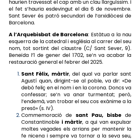
haurien travessat el cap amb un clau llarguíssim. I
el fet s’hauria esdevingut el dia 6 de novembre.
Sant Sever és patró secundari de l’arxidiòcesi de
Barcelona.
A l’Arquebisbat de Barcelona
: Estàtua a la nau
esquerra de la catedral i església al carrer del seu
nom, tot sortint del claustre (C/ Sant Sever, 9).
Beneïda l’1 de gener del 1702, se’n va acabar la
restauració general el febrer del 2025.
Sant Fèlix, màrtir
, del qual va parlar sant
Agustí quan, dirigint-se al poble, va dir: «De
debò feliç en el nom i en la corona. Doncs va
confessar; se’n va anar turmentat; però,
l’endemà, van trobar el seu cos exànime a la
presó» (s. IV).
Commemoració de
sant Pau, bisbe
de
Constantinoble
i màrtir
, a qui van expulsar
moltes vegades els arrians per mantenir la
fe nicena i sempre va tornar a la seva seu,