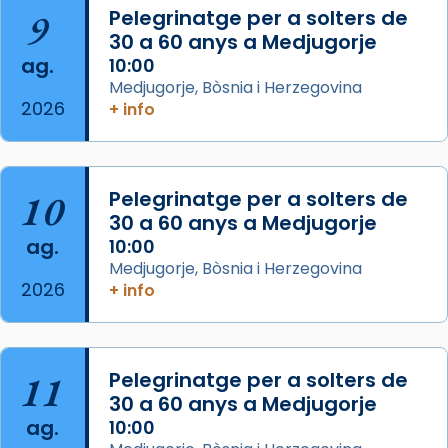
Mataró en reivindicarà les relíquies fins que
9
Pelegrinatge per a solters de
les aconseguirà el 1772. L’ofici que es canta
30 a 60 anys a Medjugorje
ag.
a la “Missa de les Santes” (“Missa de
10:00
Medjugorje, Bòsnia i Herzegovina
Glòria”) fou composta el 1848 per Mn.
2026
+ info
Manuel Blanch, amb aire d’òpera
italianitzant; s’interpreta per privilegi
pontifici, amb orquestra i cor, i té una
duració aproximada de tres hores. Després,
10
Pelegrinatge per a solters de
processó (recuperada el 1972) al voltant
30 a 60 anys a Medjugorje
del temple amb les relíquies de les santes.
ag.
10:00
Des de 1985 hi participa també un grup de
Medjugorje, Bòsnia i Herzegovina
2026
diablesses amb música i ball propis. Festa
+ info
gran a Mataró.
«Si vols saber què és calor, ves per les
Santes a Mataró»🥵.
11
Pelegrinatge per a solters de
30 a 60 anys a Medjugorje
Photo
ag.
10:00
View on Facebook
·
Share