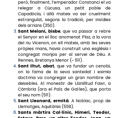
però, finalment, l’emperador Constanci el va
relegar a Cúcusa, un petit poble de
Capadòcia, i allà mateix va ser cruelment
estrangulat, segons la tradició, per insídies
dels arrians (350).
Sant Melani, bisbe
, que va passar a rebre
el Senyor en el lloc anomenat Plaz, a la vora
del riu Vicenon, on ell mateix, amb les seves
pròpies mans, havia construït una església i
congregat monjos per al servei de Déu. A
Rennes, Bretanya Menor (~ 511).
Sant Iltut, abat
, que va fundar un cenobi,
on la fama de la seva santedat i eximia
doctrina va congregar un gran nombre de
deixebles. Al monestir de Llanilltud Fawr, a
Càmbria (ara el País de Gal·les), que porta
el seu nom (511).
Sant Lleonard, ermità
. A Noblac, prop de
Llemotges, Aquitània (559).
Sants màrtirs Cal·línic, Himeri, Teodor,