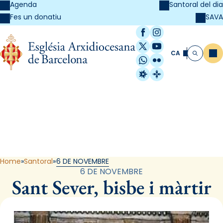
Agenda
Santoral del dia
SAVA
Fes un donatiu
Facebook
Instagram
X / Twitter
YouTube
CA
Me
Cerca
WhatsApp
Flickr
Radio Estel
Catalunya Cristi
Santoral
Home
Santoral
6 DE NOVEMBRE
6 DE NOVEMBRE
Sant Sever, bisbe i màrtir