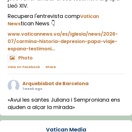
Lleó XIV.
Recupera l'entrevista comp
Vatican
tican News 👇
News
www.vaticannews.va/es/iglesia/news/2026-
07/carmina-historia-depresion-papa-viaje-
espana-testimoni...
Photo
View on Facebook
·
Share
Arquebisbat de Barcelona
1 week ago
«Avui les santes Juliana i Semproniana ens
ajuden a alçar la mirada»
Mons. Sergi Gordo, bisbe de Tortosa, ha
presidit aquest 27 de juliol la missa de Les
Vatican Media