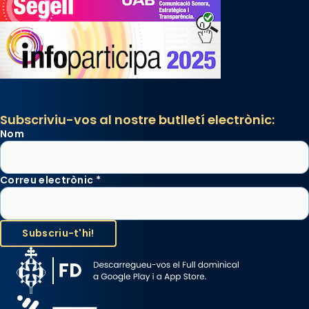
Subscriviu-vos al nostre butlletí electrònic:
Nom
Correu electrònic
*