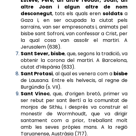
Esteve, Pere, un altre Teodor, Joan, un
altre Joan i algun altre de nom
desconegut
, tots els quals eren
soldats
a
Gaza i, en ser ocupada la ciutat pels
sarraïns, van ser empresonats i, animats pel
bisbe sant Sofroni, van confessar a Crist, per
la qual cosa van assolir el martiri. A
Jerusalem (638).
Sant Sever, bisbe
, que, segons la tradició, va
obtenir la corona del martiri. A Barcelona,
ciutat d’Hispània (633).
Sant Protasi
, al qual es venera com a
bisbe
de Lausana. Entre els helvecis, al regne de
Burgúndia (s. VII).
Sant Vinoc
, que, d’origen bretó, primer va
ser rebut per sant Bertí a la comunitat de
monjos de Sithiu, i després va construir el
monestir de Wormhoudt, que va dirigir
santament com a prior, treballant molt
amb les seves pròpies mans. A la regió
Taruanense, Austràsia (717).