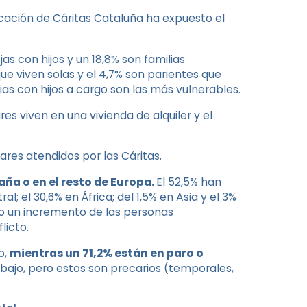
cación de Cáritas Cataluña ha expuesto el
as con hijos y un 18,8% son familias
e viven solas y el 4,7% son parientes que
lias con hijos a cargo son las más vulnerables.
ares viven en una vivienda de alquiler y el
ares atendidos por las Cáritas.
ña o en el resto de Europa.
El 52,5% han
l; el 30,6% en África; del 1,5% en Asia y el 3%
do un incremento de las personas
licto.
o,
mientras un 71,2% están en paro o
bajo, pero estos son precarios (temporales,