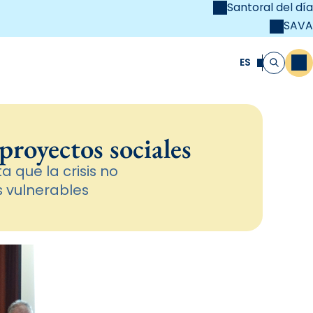
Santoral del día
SAVA
el
unya Cristiana
ES
M
Buscar
proyectos sociales
 que la crisis no
s vulnerables