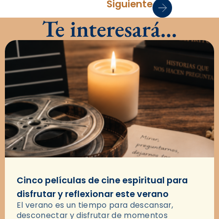
Siguiente
Te interesará…
Cinco películas de cine espiritual para
disfrutar y reflexionar este verano
El verano es un tiempo para descansar,
desconectar y disfrutar de momentos