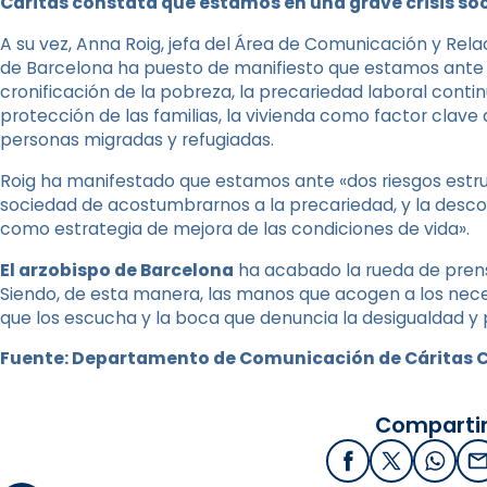
Cáritas constata que estamos en una grave crisis soc
A su vez, Anna Roig, jefa del Área de Comunicación y Rela
de Barcelona ha puesto de manifiesto que estamos ante un
cronificación de la pobreza, la precariedad laboral cont
protección de las familias, la vivienda como factor clave 
personas migradas y refugiadas.
Roig ha manifestado que estamos ante «dos riesgos estr
sociedad de acostumbrarnos a la precariedad, y la desconf
como estrategia de mejora de las condiciones de vida».
El arzobispo de Barcelona
ha acabado la rueda de prens
Siendo, de esta manera, las manos que acogen a los necesi
que los escucha y la boca que denuncia la desigualdad y 
Fuente: Departamento de Comunicación de Cáritas 
Compartir
Facebook
X / Twitter
What
E