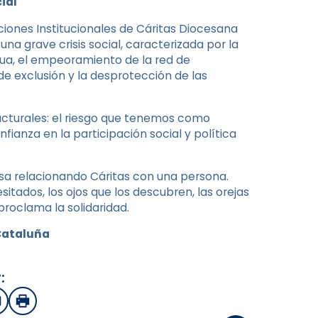
ial
ciones Institucionales de Cáritas Diocesana
a grave crisis social, caracterizada por la
inua, el empeoramiento de la red de
de exclusión y la desprotección de las
ucturales: el riesgo que tenemos como
ianza en la participación social y política
a relacionando Cáritas con una persona.
tados, los ojos que los descubren, las orejas
proclama la solidaridad.
Cataluña
:
sApp
mail
Imprimir