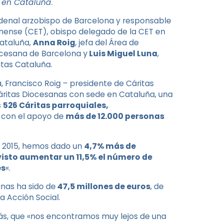
 en Cataluña
.
rdenal arzobispo de Barcelona y responsable
onense (CET), obispo delegado de la CET en
Cataluña,
Anna Roig
, jefa del Área de
ocesana de Barcelona y
Luis Miguel Luna
,
tas Cataluña.
 Francisco Roig – presidente de Cáritas
Cáritas Diocesanas con sede en Cataluña, una
s
526 Cáritas parroquiales,
con el apoyo de
más de 12.000 personas
o 2015, hemos dado un
4,7% más de
isto aumentar un 11,5% el número de
es
«.
anas ha sido de
47,5 millones de euros
, de
la Acción Social.
s, que «nos encontramos muy lejos de una