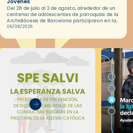
Jóvenes
Del 28 de julio al 2 de agosto, alrededor de un
centenar de adolescentes de parroquias de la
Archidiócesis de Barcelona participaron en las
convivencias Be Apostle, organizadas por el
06/08/2026
Secretariado Diocesano…