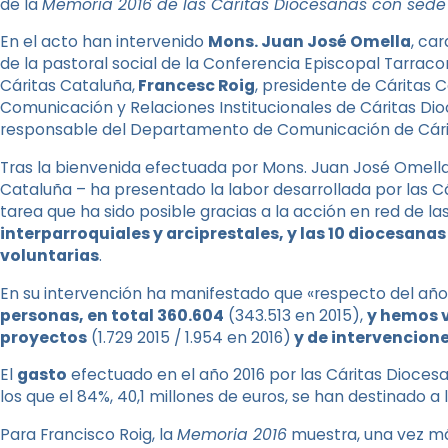
de la
Memoria 2016 de las Cáritas Diocesanas con sede
En el acto han intervenido
Mons. Juan José Omella
, ca
de la pastoral social de la Conferencia Episcopal Tarrac
Cáritas Cataluña,
Francesc Roig
, presidente de Cáritas 
Comunicación y Relaciones Institucionales de Cáritas Di
responsable del Departamento de Comunicación de Cári
Tras la bienvenida efectuada por Mons. Juan José Omella,
Cataluña – ha presentado la labor desarrollada por las 
tarea que ha sido posible gracias a la acción en red de la
interparroquiales y arciprestales, y las 10 diocesanas
voluntarias
.
En su intervención ha manifestado que «respecto del añ
personas, en total 360.604
(343.513 en 2015),
y hemos v
proyectos
(1.729 2015 / 1.954 en 2016)
y de intervencion
El
gasto
efectuado en el año 2016 por las Cáritas Dioces
los que el 84%, 40,1 millones de euros, se han destinado a 
Para Francisco Roig, la
Memoria 2016
muestra, una vez má