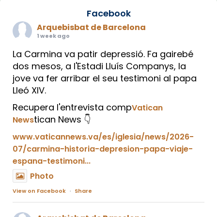
Facebook
Arquebisbat de Barcelona
1 week ago
La Carmina va patir depressió. Fa gairebé
dos mesos, a l'Estadi Lluís Companys, la
jove va fer arribar el seu testimoni al papa
Lleó XIV.
Recupera l'entrevista comp
Vatican
tican News 👇
News
www.vaticannews.va/es/iglesia/news/2026-
07/carmina-historia-depresion-papa-viaje-
espana-testimoni...
Photo
View on Facebook
·
Share