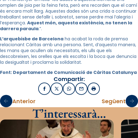
omplen de joia per la feina feta, però ens recorden que el camí
és encara molt llarg. Aquestes dades són una crida a continuar
treballant sense defallir i, sobretot, sense perdre mai l’alegria i
l’esperança.
Aquest món, aquesta existència, no tenen la
darrera paraula
.”.
L’arquebisbe de Barcelona
ha acabat la roda de premsa
relacionant Càritas amb una persona. Sent, d’aquesta manera,
les mans que acullen als necessitats, els ulls que els
descobreixen, les orelles que els escolta i la boca que denuncia
la desigualtat i proclama la solidaritat.
Font: Departament de Comunicació de Càritas Catalunya
Compartir:
Facebook
X / Twitter
WhatsApp
Email
Imprimir
Anterior
Següent
T’interessarà…