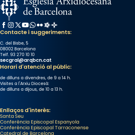
Facebook
Instagram
X / Twitter
YouTube
WhatsApp
Flickr
Radio Estel
Catalunya Cristiana
Contacte i suggeriments:
C. del Bisbe, 5
08002 Barcelona
Telf. 93 270 10 10
secgral@arqbcn.cat
Horari d'atenció al públic:
de dilluns a divendres, de 9 a 14 h.
Visites a l'Arxiu Diocesà:
de dilluns a dijous, de 10 a 13 h.
Enllaços d'interès:
Santa Seu
Conferència Episcopal Espanyola
Conferència Episcopal Tarraconense
Catedral de Barcelona