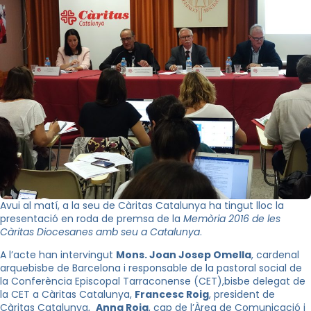
Avui al matí, a la seu de Càritas Catalunya ha tingut lloc la
presentació en roda de premsa de la
Memòria 2016 de les
Càritas Diocesanes amb seu a Catalunya
.
A l’acte han intervingut
Mons. Joan Josep Omella
, cardenal
arquebisbe de Barcelona i responsable de la pastoral social de
la Conferència Episcopal Tarraconense (CET),bisbe delegat de
la CET a Càritas Catalunya,
Francesc Roig
, president de
Càritas Catalunya,
Anna Roig
, cap de l’Àrea de Comunicació i