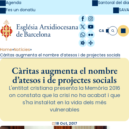
Agenda
Santoral del dia
SAVA
Fes un donatiu
Facebook
Instagram
X / Twitter
YouTube
CA
Me
Cerca
WhatsApp
Flickr
Radio Estel
Catalunya Cristi
Home
Notícies
Càritas augmenta el nombre d’atesos i de projectes socials
Càritas augmenta el nombre
d’atesos i de projectes socials
L'entitat cristiana presenta la Memòria 2016
on constata que la crisi no ha acabat i que
s'ha instal·lat en la vida dels més
vulnerables
18 Oct, 2017