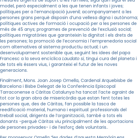
mesures urgents de suport a les famílies, sigui quin sigui el seu
model, però especialment a les que tenen infants i joves;
polítiques per a l’emancipació juvenil; acompanyament a les
persones grans perquè disposin d’una vellesa digna i autònoma;
polítiques actives de formació i ocupació per a les persones de
més de 45 anys; programes de prevenció de l’exclusió social;
polítiques migratòries que garanteixin la dignitat i els drets de
les persones; la promoció de l’economia i l’emprenedoria social
com alternatives al sistema productiu actual; i un
desenvolupament sostenible que, seguint les idees del papa
Francesc a la seva encíclica
Laudato si
, tingui cura del planeta i
de tots els éssers vius, i garanteixi el futur de les noves
generacions.
Finalment, Mons. Joan Josep Omella, Cardenal Arquebisbe de
Barcelona i Bisbe Delegat de la Conferència Episcopal
Tarraconense a Càritas Catalunya ha tancat l’acte
agraint de
tot cor la gran obra de misericòrdia que estan fent totes les
persones que, des de Càritas, fan possible la tasca de
reedificació material, humana i espiritual: professionals del
treball social, dirigents de l’organització, també a tots els
donants -perquè Càritas viu principalment de les aportacions
de persones privades- i de l’esforç dels voluntaris..
Per monsenyor Omella “
les dades d’aquesta
Memòria
ens