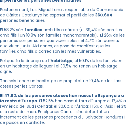
El perfil de les persones beneficiàries
Posteriorment, Luis Miguel Luna , responsable de Comunicació
de Càritas Catalunya ha exposat el perfil de les
360.604
persones beneficiàries.
El 58,2% són
famílies
amb fills a càrrec (el 39,4% són parelles
amb fills i un 18,8% són famílies monomarentals). El 26% de les
persones són persones que viuen soles i el 4,7% són parents
que viuen junts. Així doncs, es posa de manifest que les
famílies amb fills a càrrec són les més vulnerables.
Pel que fa la tinença de
l’habitatge
, el 50,1% de les llars viuen
en un habitatge de lloguer i el 39,5% no tenen un habitatge
digne.
Tan sols tenen un habitatge en propietat un 10,4% de les llars
ateses per les Càritas.
El 47,5% de les persones ateses han nascut a Espanya o a
la resta d’Europa
. El 52,5% han nascut fora d’Europa: el 17,4% a
l’Amèrica del Sud i Central; el 30,6% a l’Àfrica; l’1,5% a l’Àsia i el 3%
a la resta del món. En algunes Càritas s’ha detectat un
increment de les persones procedents d’El Salvador, Hondures i
de països en conflicte.