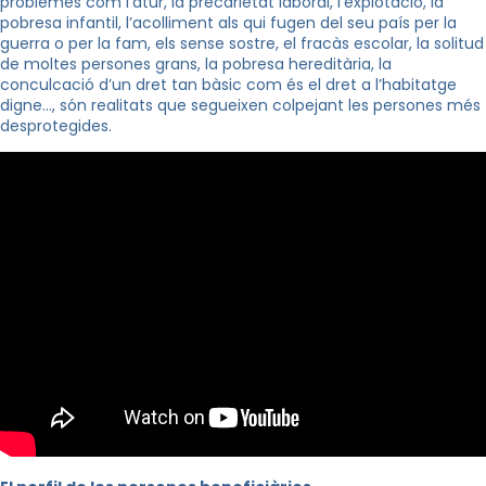
problemes com l’atur, la precarietat laboral, l’explotació, la
pobresa infantil, l’acolliment als qui fugen del seu país per la
guerra o per la fam, els sense sostre, el fracàs escolar, la solitud
de moltes persones grans, la pobresa hereditària, la
conculcació d’un dret tan bàsic com és el dret a l’habitatge
digne…, són realitats que segueixen colpejant les persones més
desprotegides.