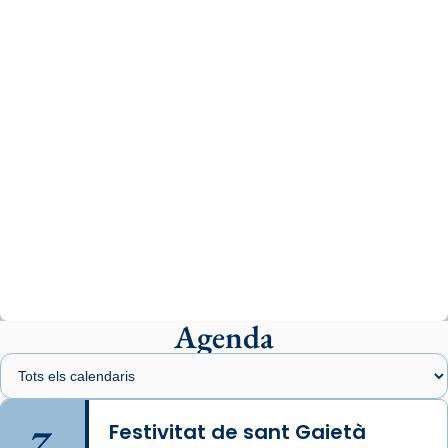
missa d’acció de gràcies en agraïment al
comitè organitzador de la visita apostòlica
del Sant Pare Lleó XIV a Barcelona, i als
col·laboradors, a la Catedral de Barcelona.
L’arquebisbe de Barcelona, el cardenal Joan
Josep Omella, ha presidit la missa i l’ha
concelebrat el bisbe auxiliar de Barcelona,
Mons. David Abadías.
📸 Dr. G. Simón
Photo
View on Facebook
·
Share
Agenda
Arquebisbat de Barcelona
2 weeks ago
Memòria de les santes Juliana i
Semproniana, verges i màrtirs.
7
Festivitat de sant Gaietà