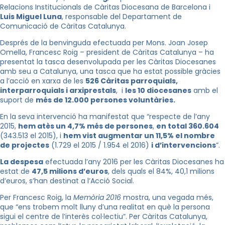
Relacions Institucionals de Càritas Diocesana de Barcelona i
Luis Miguel Luna
, responsable del Departament de
Comunicació de Càritas Catalunya.
Després de la benvinguda efectuada per Mons. Joan Josep
Omella, Francesc Roig – president de Càritas Catalunya – ha
presentat la tasca desenvolupada per les Càritas Diocesanes
amb seu a Catalunya, una tasca que ha estat possible gràcies
a l’acció en xarxa de les
526 Càritas parroquials,
interparroquials i arxiprestals
, i
les 10 diocesanes
amb el
suport de
més de 12.000 persones voluntàries.
En la seva intervenció ha manifestat que “respecte de l’any
2015,
hem atès un 4,7% més de persones
,
en total 360.604
(343.513 el 2015), i
hem vist augmentar un 11,5% el nombre
de projectes
(1.729 el 2015 / 1.954 el 2016)
i d’intervencions
”.
La despesa
efectuada l’any 2016 per les Càritas Diocesanes ha
estat de
47,5 milions d’euros
, dels quals el 84%, 40,1 milions
d’euros, s’han destinat a l’Acció Social.
Per Francesc Roig, la
Memòria 2016
mostra, una vegada més,
que “ens trobem molt lluny d’una realitat en què la persona
sigui el centre de l’interès col·lectiu”. Per Càritas Catalunya,