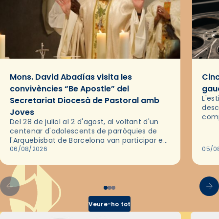
Mons. David Abadías visita les
Cinc
convivències “Be Apostle” del
gaud
L'es
Secretariat Diocesà de Pastoral amb
desc
Joves
comp
Del 28 de juliol al 2 d'agost, al voltant d'un
deix
centenar d'adolescents de parròquies de
trav
l'Arquebisbat de Barcelona van participar en
les convivències Be Apostle, organitzades
06/08/2026
05/0
pel Secretariat Diocesà de Pastoral amb…
Veure-ho tot