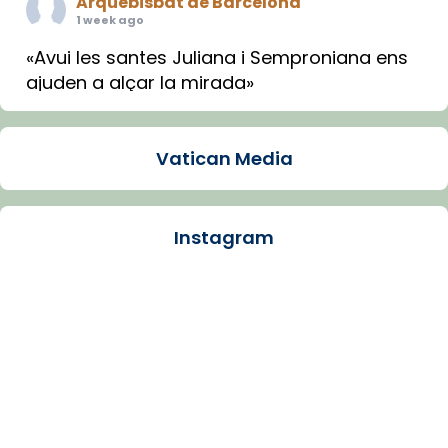
Arquebisbat de Barcelona
1 week ago
«Avui les santes Juliana i Semproniana ens
ajuden a alçar la mirada»
Mons. Sergi Gordo, bisbe de Tortosa, ha
presidit aquest 27 de juliol la missa de Les
Vatican Media
Santes de Mataró.
🔗
tinyurl.com/cvu5jmbk
📸 J. Merino
Instagram
Photo
View on Facebook
·
Share
Arquebisbat de Barcelona
is at Catedral
de Barcelona.
1 week ago
Aquest dilluns, 27 de juliol, ha tingut lloc la