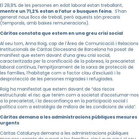
El 28,8% de les persones en edat laboral estan treballant,
mentre un 71,2% estan a l’atur o busquen feina
. S’han
generat nous llocs de treball, però aquests són precaris
(temporals, amb baixes remuneracions).
Càritas constata que estem en una greu crisi social
Al seu torn, Anna Roig, cap de l’Àrea de Comunicació i Relacions
Institucionals de Càritas Diocesana de Barcelona ha posat de
manifest que estem davant d’una greu crisi social,
caracteritzada per la cronificació de la pobresa, la precarietat
laboral contínua, l’empitjorament de la xarxa de protecció de
les famílies, l’habitatge com a factor clau d’exclusió i la
desprotecció de les persones migrades i refugiades.
Roig ha manifestat que estem davant de “dos riscos
estructurals: el risc que tenim com a societat d’acostumar-nos
a la precarietat, i la desconfiança en la participació social i
política com a estratègia de millora de les condicions de vida”.
Càritas demana a les administracions públiques mesures
urgents
Càritas Catalunya demana a les administracions públiques